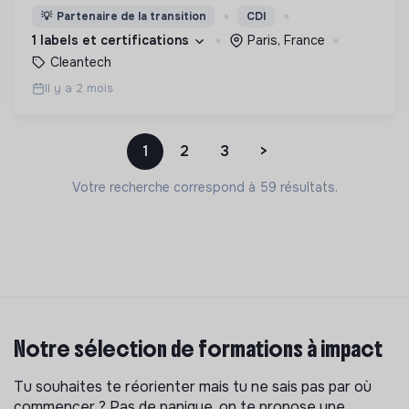
de leur activité.
💡
Partenaire de la transition
CDI
1 labels et certifications
Paris, France
Cleantech
Il y a 2 mois
1
2
3
>
Votre recherche correspond à 59 résultats.
Notre sélection de formations à impact
Tu souhaites te réorienter mais tu ne sais pas par où
commencer ? Pas de panique, on te propose une