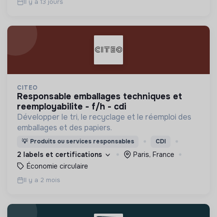
Il y a 13 jours
CITEO
responsable emballages techniques et
reemployabilite - f/h - cdi
Développer le tri, le recyclage et le réemploi des
emballages et des papiers.
💡
Produits ou services responsables
CDI
2 labels et certifications
Paris, France
Économie circulaire
Il y a 2 mois