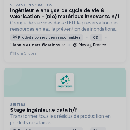
STRANE INNOVATION
ingénieur·e analyse de cycle de vie &
valorisation - (bio) matériaux innovants h/f
Groupe de services dans : l’EIT la préservation des
ressources en eau la prévention des inondations
l’agriculture durable et les écosystèmes
💡
Produits ou services responsables
CDI
terrestres les sciences cognitives
1 labels et certifications
Massy, France
Il y a 3 jours
SEITISS
stage ingénieur.e data h/f
Transformer tous les résidus de production en
produits circulaires