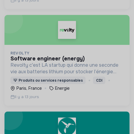
Il y a 13 jours
REVOLTY
software engineer (energy)
Revolty c'est LA startup qui donne une seconde
vie aux batteries lithium pour stocker l’énergie
solaire des particuliers et limiter leur impact
💡
Produits ou services responsables
CDI
environnemental 😎
Paris, France
Energie
Il y a 13 jours