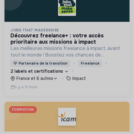
JOBS THAT MAKESENSE
découvrez freelance+ : votre accès
prioritaire aux missions à impact
Les meilleures missions freelance à impact, avant
tout le monde ! Boostez vos chances de
décrocher des missions à fort impact en
💡
Partenaire de la transition
Freelance
rejoignant le plus grand réseau de structures
2 labels et certifications
engagées.
France et 6 autres
Impact
Il y a 9 mois
FORMATION