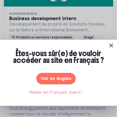
HUMMINGBIRDS
business development intern
Développement de projets de Solutions fondées
sur la Nature à l'international (boisement,
reboisement, conservation, agroforesterie,
💡
Produits ou services responsables
Stage
agriculture régénératrice, zone humides,
Paris, France
Impact
mangroves, ...)
Êtes-vous sûr(e) de vouloir
Il y a 24 jours
accéder au site en Français ?
Voir en Anglais
Rester en Français, merci !
ORUS ENERGY
software engineer
Orus Energy permet aux exploitants de bâtiments
commerciaux de décaler intelligemment la