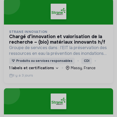
STRANE INNOVATION
chargé d’innovation et valorisation de la
recherche – (bio) matériaux innovants h/f
Groupe de services dans : l’EIT la préservation des
ressources en eau la prévention des inondations
l’agriculture durable et les écosystèmes
💡
Produits ou services responsables
CDI
terrestres les sciences cognitives
1 labels et certifications
Massy, France
Il y a 3 jours