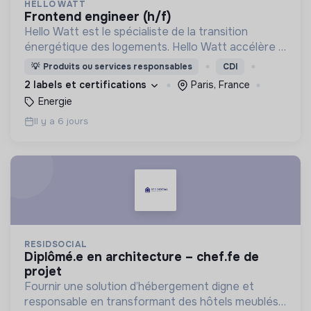
HELLO WATT
frontend engineer (h/f)
Hello Watt est le spécialiste de la transition
énergétique des logements. Hello Watt accélère la
transition énergétique en la rendant plus simple,
💡
Produits ou services responsables
CDI
plus intelligente et plus accessible.
2 labels et certifications
Paris, France
Energie
Il y a 6 jours
RESIDSOCIAL
diplômé.e en architecture – chef.fe de
projet
Fournir une solution d’hébergement digne et
responsable en transformant des hôtels meublés