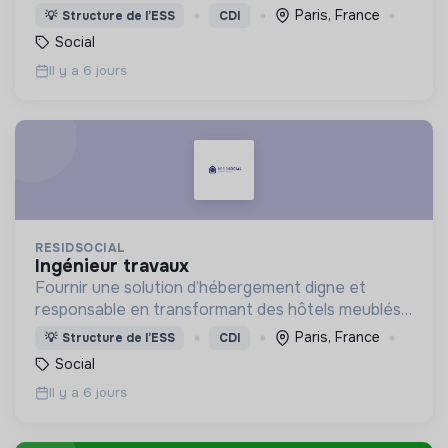
pour les adapter à l'accueil de familles en situation
Paris, France
💡
Structure de l’ESS
CDI
de précarité.
Social
Il y a 6 jours
RESIDSOCIAL
ingénieur travaux
Fournir une solution d’hébergement digne et
responsable en transformant des hôtels meublés
pour les adapter à l'accueil de familles en situation
Paris, France
💡
Structure de l’ESS
CDI
de précarité.
Social
Il y a 6 jours