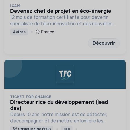
ICAM
devenez chef de projet en éco-énergie
12 mois de formation certifiante pour devenir
spécialiste de l'éco-innovation et des nouvelles
technologies de l'énergie
France
Autres
Découvrir
TICKET FOR CHANGE
directeur·rice du développement (lead
dev)
Depuis 10 ans, notre mission est de détecter,
d'accompagner et de mettre en lumière les
pionniers du monde de demain !
💡
Structure de l’ESS
CDI