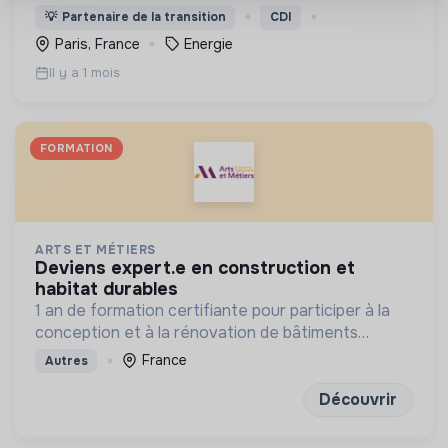
consommation de leurs équipements (CVC, IRVE)
💡
Partenaire de la transition
CDI
afin de contribuer à l'équilibre du réseau
Paris, France
Energie
électrique.
Il y a 1 mois
FORMATION
ARTS ET MÉTIERS
deviens expert.e en construction et
habitat durables
1 an de formation certifiante pour participer à la
conception et à la rénovation de bâtiments
économes en énergie et respectueux de
France
Autres
l’environnement
Découvrir