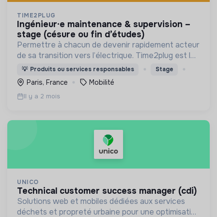
TIME2PLUG
ingénieur·e maintenance & supervision –
stage (césure ou fin d’études)
Permettre à chacun de devenir rapidement acteur
de sa transition vers l’électrique. Time2plug est le
spécialiste pour l'installation et la gestion des
💡
Produits ou services responsables
Stage
bornes de recharge pour véhicules électriques
Paris, France
Mobilité
Il y a 2 mois
UNICO
technical customer success manager (cdi)
Solutions web et mobiles dédiées aux services
déchets et propreté urbaine pour une optimisation