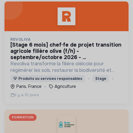
REVOLIVA
[stage 6 mois] chef·fe de projet transition
agricole filière olive (f/h) -
septembre/octobre 2026 - ...
Revoliva transforme la filière oléicole pour
régénérer les sols, restaurer la biodiversité et
permettre la juste rémunération des producteurs.
💡
Produits ou services responsables
Stage
Paris, France
Agriculture
Il y a 10 jours
FORMATION