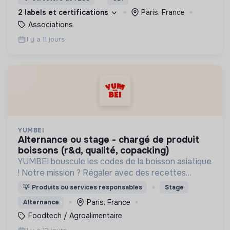
2 labels et certifications
Paris, France
Associations
Il y a 11 jours
YUMBEI
alternance ou stage - chargé de produit
boissons (r&d, qualité, copacking)
YUMBEI bouscule les codes de la boisson asiatique
! Notre mission ? Régaler avec des recettes
innovantes, plus saines et responsables.
💡
Produits ou services responsables
Stage
Paris, France
Alternance
Foodtech / Agroalimentaire