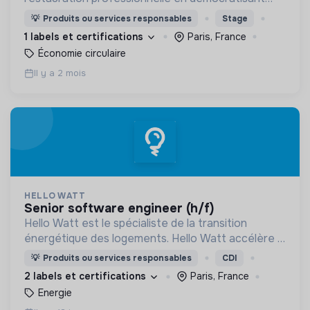
l'utilisation de matériel reconditionné !
💡
Produits ou services responsables
Stage
1 labels et certifications
Paris, France
Économie circulaire
Il y a 2 mois
HELLO WATT
senior software engineer (h/f)
Hello Watt est le spécialiste de la transition
énergétique des logements. Hello Watt accélère la
transition énergétique en la rendant plus simple,
💡
Produits ou services responsables
CDI
plus intelligente et plus accessible.
2 labels et certifications
Paris, France
Energie