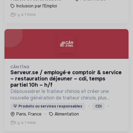
Inclusion par l'Emploi
Il y a 1 mois
CĀNTĪNG
serveur.se / employé·e comptoir & service
– restauration déjeuner – cdi, temps
partiel 10h – h/f
Dépoussiérer le traiteur chinois et créer une
nouvelle génération de traiteur chinois, plus
rassurante, gourmande, moderne et responsable.
💡
Produits ou services responsables
CDI
(pour mieux répondre aux habitudes de
Paris, France
Alimentation
consommation actuelles)
Il y a 1 mois