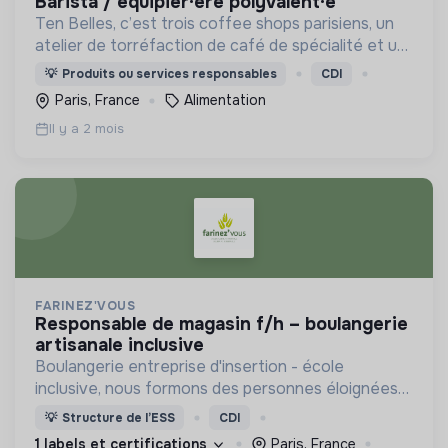
barista / équipier·ère polyvalent·e
Ten Belles, c’est trois coffee shops parisiens, un
atelier de torréfaction de café de spécialité et un
fournil artisanal, engagés dans une démarche
💡
Produits ou services responsables
CDI
régénérative.
Paris, France
Alimentation
Il y a 2 mois
FARINEZ'VOUS
responsable de magasin f/h – boulangerie
artisanale inclusive
Boulangerie entreprise d'insertion - école
inclusive, nous formons des personnes éloignées
de l'emploi aux métiers de la boulangerie.
💡
Structure de l’ESS
CDI
1 labels et certifications
Paris, France