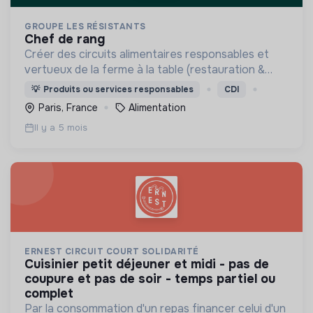
GROUPE LES RÉSISTANTS
chef de rang
Créer des circuits alimentaires responsables et
vertueux de la ferme à la table (restauration &
épicerie).
💡
Produits ou services responsables
CDI
Paris, France
Alimentation
Il y a 5 mois
ERNEST CIRCUIT COURT SOLIDARITÉ
cuisinier petit déjeuner et midi - pas de
coupure et pas de soir - temps partiel ou
complet
Par la consommation d'un repas financer celui d'un