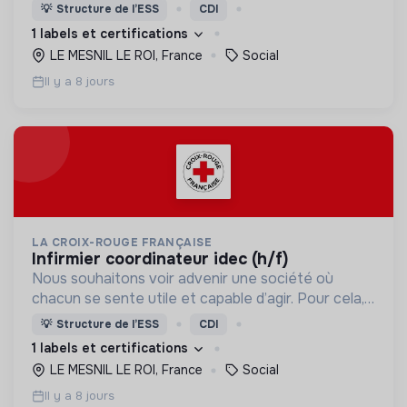
nous proposons des moyens et des lieux
💡
Structure de l’ESS
CDI
d’engagement innovants et adaptés à tous.
1 labels et certifications
LE MESNIL LE ROI, France
Social
Il y a 8 jours
LA CROIX-ROUGE FRANÇAISE
infirmier coordinateur idec (h/f)
Nous souhaitons voir advenir une société où
chacun se sente utile et capable d’agir. Pour cela,
nous proposons des moyens et des lieux
💡
Structure de l’ESS
CDI
d’engagement innovants et adaptés à tous.
1 labels et certifications
LE MESNIL LE ROI, France
Social
Il y a 8 jours