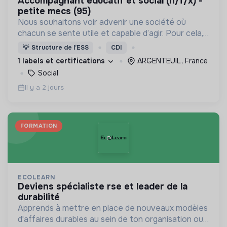
accompagnant éducatif et social (h/f/x) -
petite mecs (95)
Nous souhaitons voir advenir une société où
chacun se sente utile et capable d’agir. Pour cela,
nous proposons des moyens et des lieux
💡
Structure de l’ESS
CDI
d’engagement innovants et adaptés à tous.
1 labels et certifications
ARGENTEUIL, France
Social
Il y a 2 jours
FORMATION
ECOLEARN
deviens spécialiste rse et leader de la
durabilité
Apprends à mettre en place de nouveaux modèles
d'affaires durables au sein de ton organisation ou