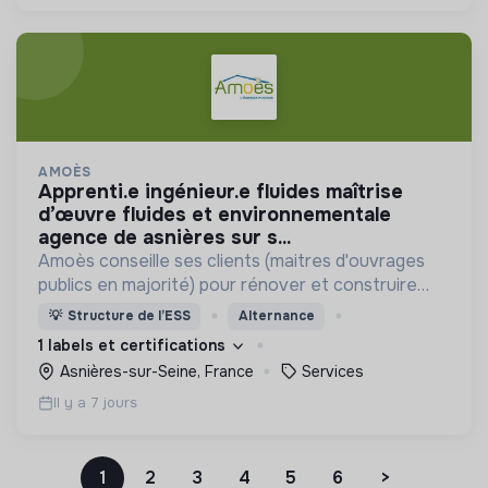
AMOÈS
apprenti.e ingénieur.e fluides maîtrise
d’œuvre fluides et environnementale
agence de asnières sur s...
Amoès conseille ses clients (maitres d'ouvrages
publics en majorité) pour rénover et construire
des bâtiments à très faibles consommations
💡
Structure de l’ESS
Alternance
énergétiques et émissions de gaz à effet de
1 labels et certifications
serre.
Asnières-sur-Seine, France
Services
Il y a 7 jours
1
2
3
4
5
6
>