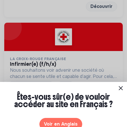
Découvrir
LA CROIX-ROUGE FRANÇAISE
infirmier(e) (f/h/x)
Nous souhaitons voir advenir une société où
chacun se sente utile et capable d’agir. Pour cela,
nous proposons des moyens et des lieux
💡
Structure de l’ESS
CDD
d’engagement innovants et adaptés à tous.
1 labels et certifications
PUTEAUX, France
Êtes-vous sûr(e) de vouloir
Social
accéder au site en Français ?
Il y a 1 jour
Voir en Anglais