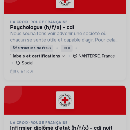
LA CROIX-ROUGE FRANÇAISE
psychologue (h/f/x) - cdi
Nous souhaitons voir advenir une société où
chacun se sente utile et capable d’agir. Pour cela,
nous proposons des moyens et des lieux
💡
Structure de l’ESS
CDI
d’engagement innovants et adaptés à tous.
1 labels et certifications
NANTERRE, France
Social
Il y a 1 jour
LA CROIX-ROUGE FRANÇAISE
infirmier diplômé d’etat (h/f/x) - cdi nuit