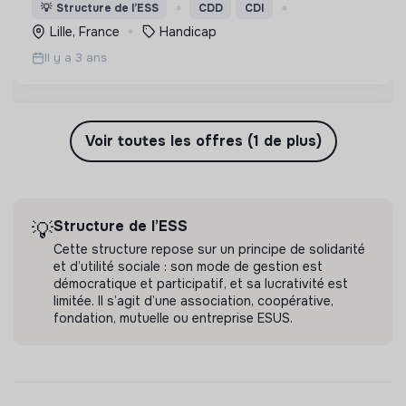
afin de promouvoir l'être humain dans toutes ses
💡
Structure de l’ESS
CDD
CDI
dimensions, au-delà du handicap ou de la maladie.
Lille, France
Handicap
Il y a 3 ans
Voir toutes les offres (1 de plus)
Structure de l’ESS
💡
Cette structure repose sur un principe de solidarité
et d’utilité sociale : son mode de gestion est
démocratique et participatif, et sa lucrativité est
limitée. Il s’agit d’une association, coopérative,
fondation, mutuelle ou entreprise ESUS.