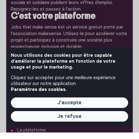
sociale et solidaire publient leurs offres d'emploi.
Rejoignez-les et passez à l'action.
C'est votre plateforme
Jobs that make sense est un service gratuit porté par
l'association makesense. Utilisez-le pour accélerer votre
projet et participez à construire une société plus
respectueuse, inclusive et durable.
Notre application mobile
Nous utilisons des cookies pour être capable
d'améliorer la plateforme en fonction de votre
Ne ratez jamais un message d’un recruteur. Recevez une
usage et pour le marketing.
notification et répondez simplement depuis l’app.
Cliquez sur accepter pour une meilleure expérience
utilisateur sur notre application.
iPhone
Android
Paramètres des cookies.
J'accepte
Je refuse
À PROPOS
La plateforme
Notre mission et notre impact