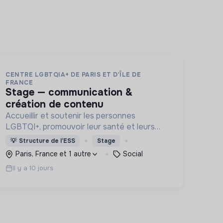
CENTRE LGBTQIA+ DE PARIS ET D'ÎLE DE
FRANCE
stage — communication &
création de contenu
Accueillir et soutenir les personnes
LGBTQI+, promouvoir leur santé et leurs
droits, lutter contre les discriminations,
💡
Structure de l’ESS
Stage
encourager la vie associative et offrir des
Paris, France et 1 autre
Social
lieux inclusifs et safe.
Il y a 10 jours