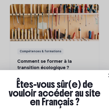
Compétences & formations
Comment se former à la
transition écologique ?
Êtes-vous sûr(e) de
Marianne Roussel
•
09 janvier 2024
vouloir accéder au site
en Français ?