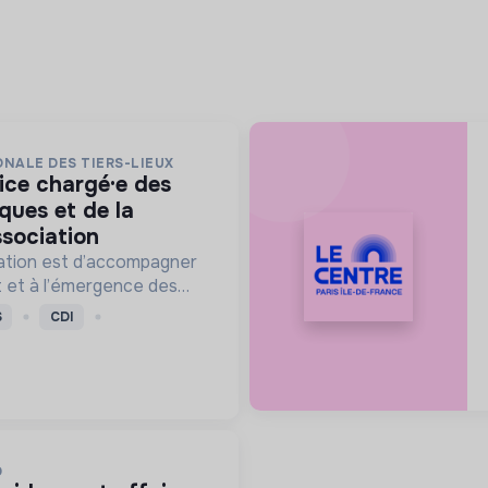
NALE DES TIERS-LIEUX
iques et de la
ssociation
iation est d’accompagner
 et à l’émergence des
t en France.
S
CDI
D