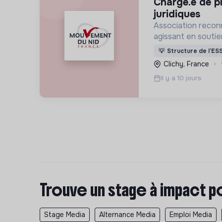
chargé.e de plaidoyer et affaires
juridiques
Association reconn
agissant en souti
prostituées. Nous
💡
Structure de l’ES
de terrain et un 
Clichy, France
Il y a 10 jours
Trouve un stage à impact p
Stage Media
Alternance Media
Emploi Media