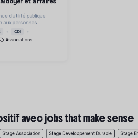
ue d’utilité publique
en aux personnes
 sommes une association
S
CDI
mouvement de société.
Associations
ositif avec jobs that make sense
Stage Association
Stage Developpement Durable
Stage E