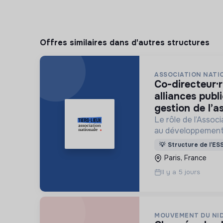
Offres similaires dans d'autres structures
ASSOCIATION NATIO
co-directeur·rice chargé·e des
alliances publ
gestion de l’a
Le rôle de l’Assoc
au développement
tiers-lieux partou
💡
Structure de l’ES
Paris, France
Il y a 5 jours
MOUVEMENT DU NI