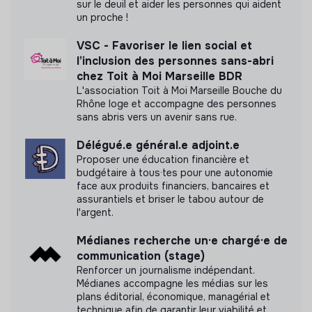
sur le deuil et aider les personnes qui aident
Goût pour le travail en équipe ;
un proche !
Intérêt pour les enjeux d'engagement citoyen ou
VSC - Favoriser le lien social et
d'action publique locale.
l’inclusion des personnes sans-abri
chez Toit à Moi Marseille BDR
Vous êtes à l'aise avec plusieurs des outils suivants :
L'association Toit à Moi Marseille Bouche du
Canva ;
Rhône loge et accompagne des personnes
sans abris vers un avenir sans rue.
Suite Adobe ;
LinkedIn ;
Délégué.e général.e adjoint.e
Proposer une éducation financière et
WordPress ;
budgétaire à tous·tes pour une autonomie
Notion ;
face aux produits financiers, bancaires et
CapCut ;
assurantiels et briser le tabou autour de
l'argent.
Google Workspace.
Médianes recherche un·e chargé·e de
Une première expérience en communication,
communication (stage)
événementiel ou gestion de projet constitue un atout.
Renforcer un journalisme indépendant.
Médianes accompagne les médias sur les
Ce que ce stage vous apportera :
plans éditorial, économique, managérial et
technique afin de garantir leur viabilité et
Une expérience professionnalisante au sein d'une