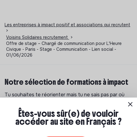
Les entreprises à impact positif et associations qui recrutent
>
Voisins Solidaires recrutement
>
Offre de stage – Chargé de communication pour L'Heure
Civique - Paris - Stage - Communication - Lien social -
01/06/2026
Notre sélection de formations à impact
Tu souhaites te réorienter mais tu ne sais pas par où
commencer ? Pas de panique, on te propose une
sélection de formations aux métiers de la transition
Êtes-vous sûr(e) de vouloir
écologique et solidaire !
accéder au site en Français ?