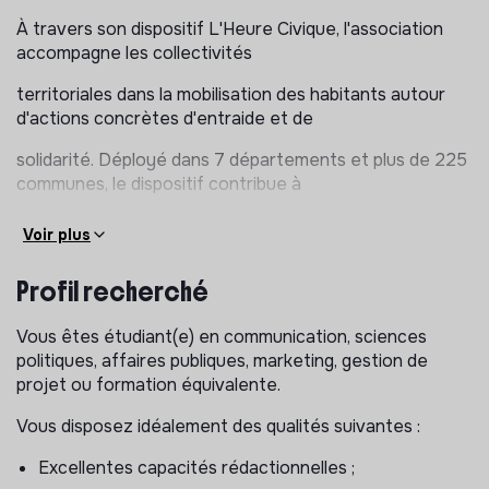
À travers son dispositif L'Heure Civique, l'association
accompagne les collectivités
territoriales dans la mobilisation des habitants autour
d'actions concrètes d'entraide et de
solidarité. Déployé dans 7 départements et plus de 225
communes, le dispositif contribue à
renforcer le lien social et la participation citoyenne en
Voir plus
complément des politiques publiques
Profil recherché
locales.
Dans un contexte de développement et de
Vous êtes étudiant(e) en communication, sciences
structuration de nos activités, nous recherchons
politiques, affaires publiques, marketing, gestion de
projet ou formation équivalente.
un(e) stagiaire souhaitant acquérir une expérience
concrète en communication
Vous disposez idéalement des qualités suivantes :
institutionnelle, gestion de projet et mobilisation
Excellentes capacités rédactionnelles ;
citoyenne.