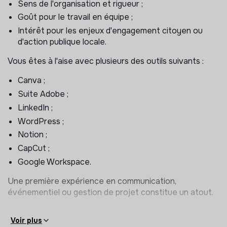
Sens de l'organisation et rigueur ;
Goût pour le travail en équipe ;
Vos missions
Intérêt pour les enjeux d'engagement citoyen ou
Au sein de l'équipe communication, vous participerez au
d'action publique locale.
déploiement national de L'Heure
Vous êtes à l'aise avec plusieurs des outils suivants :
Civique et contribuerez à la valorisation du dispositif
auprès des collectivités, partenaires et
Canva ;
Suite Adobe ;
citoyens.
LinkedIn ;
> Communication institutionnelle
WordPress ;
Notion ;
Participer à la création et à la mise à jour des
supports de communication ;
CapCut ;
Contribuer à la rédaction de contenus à destination
Google Workspace.
des collectivités et partenaires ;
Une première expérience en communication,
Assurer la cohérence et l'harmonisation des outils de
événementiel ou gestion de projet constitue un atout.
communication ;
Participer à la valorisation des actions menées sur
Ce que ce stage vous apportera :
Voir plus
les territoires.