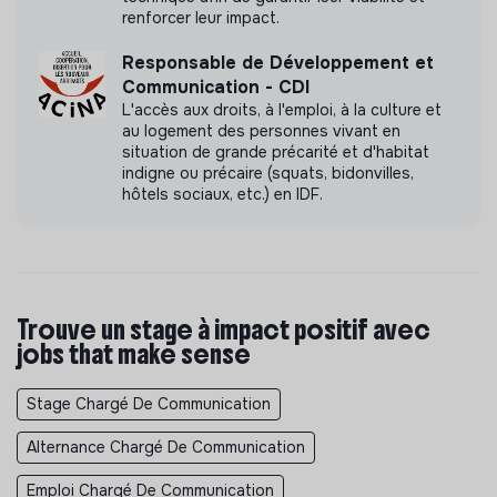
renforcer leur impact.
structure en forte dynamique de développement ;
Une vision 360 des métiers de la communication ;
Responsable de Développement et
Une montée en compétences en gestion de projet
Communication - CDI
et coordination d'acteurs ;
L'accès aux droits, à l'emploi, à la culture et
au logement des personnes vivant en
Des interactions régulières avec des élus,
situation de grande précarité et d'habitat
collectivités territoriales, journalistes et
indigne ou précaire (squats, bidonvilles,
hôtels sociaux, etc.) en IDF.
partenaires associatifs ;
La participation à des projets à fort impact social et
territorial ;
Un environnement de travail collaboratif favorisant
Trouve un stage à impact positif avec
l'apprentissage.
jobs that make sense
Modalités :
Stage Chargé De Communication
Lieu : 32 rue Rennequin, 75017 Paris
Alternance Chargé De Communication
Télétravail partiel possible
Emploi Chargé De Communication