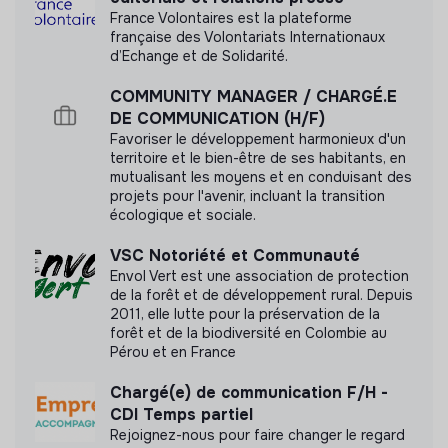
événements ;
France Volontaires est la plateforme
Participer à la valorisation des temps forts de
française des Volontariats Internationaux
l'association.
d’Echange et de Solidarité.
Labels et certifications
> Appui stratégique
COMMUNITY MANAGER / CHARGÉ.E
DE COMMUNICATION (H/F)
Réaliser des recherches et benchmarks ;
Cette structure n'a pas souhaité nous
Favoriser le développement harmonieux d'un
communiquer les labels ou certifications qu'elle a
Contribuer à des études ponctuelles relatives à la
territoire et le bien-être de ses habitants, en
pu obtenir.
communication, aux outils ou aux partenariats ;
mutualisant les moyens et en conduisant des
projets pour l'avenir, incluant la transition
Participer à l'élaboration de supports de
écologique et sociale.
présentation et d'aide à la décision.
VSC Notoriété et Communauté
Profil recherché
Documents
Envol Vert est une association de protection
de la forêt et de développement rural. Depuis
Vous êtes étudiant(e) en communication, sciences
2011, elle lutte pour la préservation de la
N'a pas encore communiqué de documents de
politiques, affaires publiques, marketing, gestion de
forêt et de la biodiversité en Colombie au
transparence
projet ou formation équivalente.
Pérou et en France
Vous disposez idéalement des qualités suivantes :
Chargé(e) de communication F/H -
CDI Temps partiel
Excellentes capacités rédactionnelles ;
Rejoignez-nous pour faire changer le regard
Sens de l'organisation et rigueur ;