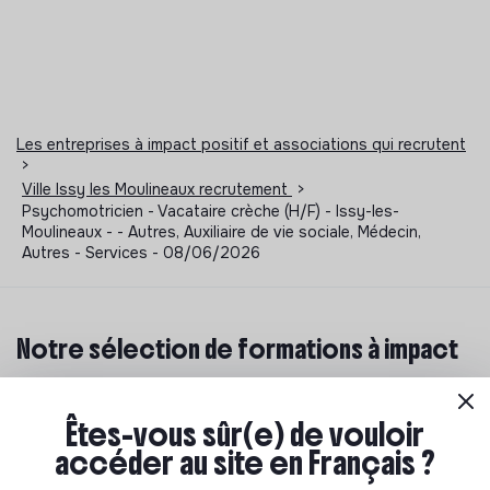
Les entreprises à impact positif et associations qui recrutent
>
Ville Issy les Moulineaux recrutement
>
Psychomotricien - Vacataire crèche (H/F) - Issy-les-
Moulineaux - - Autres, Auxiliaire de vie sociale, Médecin,
Autres - Services - 08/06/2026
Notre sélection de formations à impact
Tu souhaites te réorienter mais tu ne sais pas par où
commencer ? Pas de panique, on te propose une
Êtes-vous sûr(e) de vouloir
sélection de formations aux métiers de la transition
accéder au site en Français ?
écologique et solidaire !