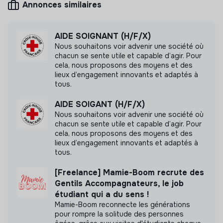
Annonces similaires
Mesure d'impact
Ville Issy les Moulineaux n'a pas encore transmis
AIDE SOIGNANT (H/F/X)
de mesure d'impact
Nous souhaitons voir advenir une société où
chacun se sente utile et capable d’agir. Pour
cela, nous proposons des moyens et des
lieux d’engagement innovants et adaptés à
tous.
Labels et certifications
AIDE SOIGANT (H/F/X)
Cette structure n'a pas souhaité nous
Nous souhaitons voir advenir une société où
chacun se sente utile et capable d’agir. Pour
communiquer les labels ou certifications qu'elle a
cela, nous proposons des moyens et des
pu obtenir.
lieux d’engagement innovants et adaptés à
tous.
[Freelance] Mamie-Boom recrute des
Gentils Accompagnateurs, le job
Documents
étudiant qui a du sens !
Mamie-Boom reconnecte les générations
N'a pas encore communiqué de documents de
pour rompre la solitude des personnes
transparence