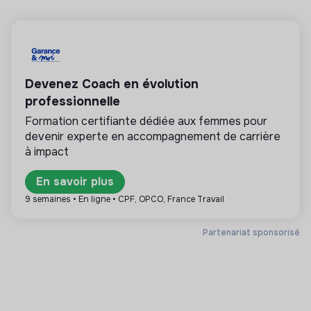
💡
Service public ou d’utilité publique
Devenez Coach en évolution
Cette structure est publique (collectivité
territoriale, agence d’Etat, ministère, …) ou sa
professionnelle
mission est d’intérêt général : énergie, gestion de
Formation certifiante dédiée aux femmes pour
l’eau et des déchets.
devenir experte en accompagnement de carrière
à impact
En savoir plus
Plus d'informations
9 semaines • En ligne • CPF, OPCO, France Travail
Site internet
Institution publique
Partenariat sponsorisé
Entre 250 et 2000
Services
salariés