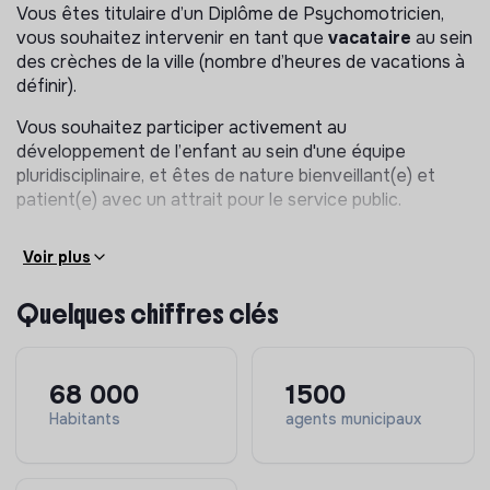
Prévenir et former les professionnelles sur les
Vous êtes titulaire d’un Diplôme de Psychomotricien,
troubles musculosquelettiques ;
vous souhaitez intervenir en tant que
vacataire
au sein
des crèches de la ville (nombre d’heures de vacations à
Aider à la compréhension de certaines situations ;
définir).
Participer et ou animer les réunions.
Vous souhaitez participer activement au
développement de l’enfant au sein d'une équipe
pluridisciplinaire, et êtes de nature bienveillant(e) et
patient(e) avec un attrait pour le service public.
Voir plus
Quelques chiffres clés
68 000
1500
Habitants
agents municipaux