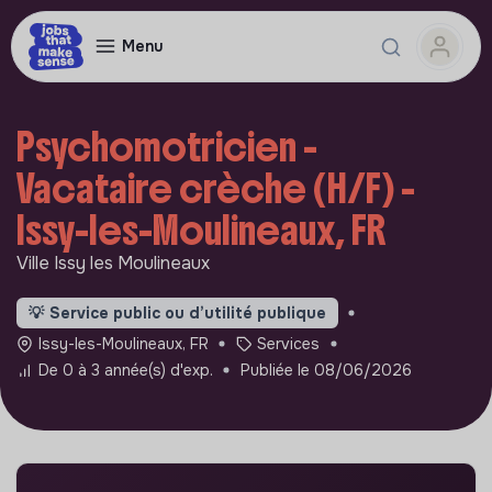
Menu
Psychomotricien -
Vacataire crèche (H/F) -
Issy-les-Moulineaux, FR
Ville Issy les Moulineaux
💡
Service public ou d’utilité publique
Issy-les-Moulineaux, FR
Services
De 0 à 3 année(s) d'exp.
Publiée le 08/06/2026