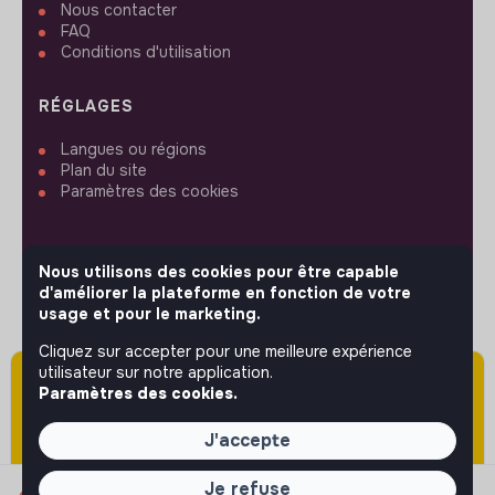
Nous contacter
FAQ
Conditions d'utilisation
RÉGLAGES
Langues ou régions
Plan du site
Paramètres des cookies
Nous utilisons des cookies pour être capable
d'améliorer la plateforme en fonction de votre
SUIVEZ-NOUS
usage et pour le marketing.
Cliquez sur accepter pour une meilleure expérience
utilisateur sur notre application.
Attention cette annonce a été publiée il y a
© 2026 jobs that makesense.
Paramètres des cookies.
plus de 60 jours (le 08/06/2026) et est sans
doute expirée ou non mise à jour.
J'accepte
Je refuse