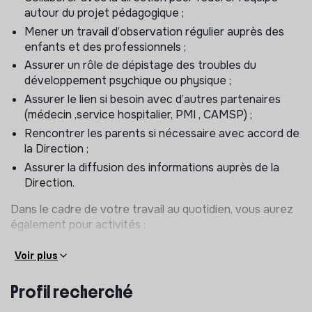
autour du projet pédagogique ;
Mener un travail d’observation régulier auprès des
enfants et des professionnels ;
Assurer un rôle de dépistage des troubles du
développement psychique ou physique ;
Assurer le lien si besoin avec d’autres partenaires
(médecin ,service hospitalier, PMI , CAMSP) ;
Rencontrer les parents si nécessaire avec accord de
la Direction ;
Assurer la diffusion des informations auprès de la
Direction.
Dans le cadre de votre travail au quotidien, vous aurez
également pour activités :
Accompagner et soutenir l’équipe afin de garantir un
Voir plus
accueil de qualité des enfants et des familles ;
Participer à la réflexion autour de l’aménagement de
Profil recherché
l’espace ;