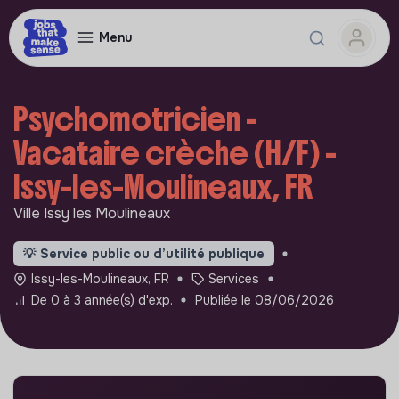
Menu
Psychomotricien -
Vacataire crèche (H/F) -
Issy-les-Moulineaux, FR
Ville Issy les Moulineaux
💡
Service public ou d’utilité publique
Issy-les-Moulineaux, FR
Services
De 0 à 3 année(s) d'exp.
Publiée le 08/06/2026