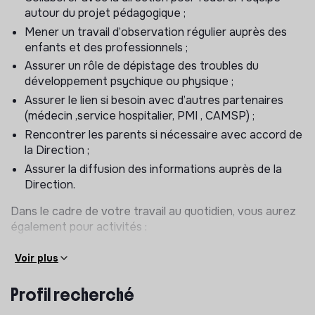
autour du projet pédagogique ;
Mener un travail d’observation régulier auprès des
enfants et des professionnels ;
Assurer un rôle de dépistage des troubles du
développement psychique ou physique ;
Assurer le lien si besoin avec d’autres partenaires
(médecin ,service hospitalier, PMI , CAMSP) ;
Rencontrer les parents si nécessaire avec accord de
la Direction ;
Assurer la diffusion des informations auprès de la
Direction.
Dans le cadre de votre travail au quotidien, vous aurez
également pour activités :
Accompagner et soutenir l’équipe afin de garantir un
Voir plus
accueil de qualité des enfants et des familles ;
Participer à la réflexion autour de l’aménagement de
Profil recherché
l’espace ;