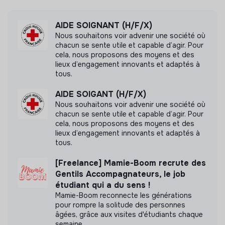
Mesure d'impact
AIDE SOIGNANT (H/F/X)
Ville Issy les Moulineaux n'a pas encore transmis
Nous souhaitons voir advenir une société où
de mesure d'impact
chacun se sente utile et capable d’agir. Pour
cela, nous proposons des moyens et des
lieux d’engagement innovants et adaptés à
tous.
Labels et certifications
AIDE SOIGANT (H/F/X)
Nous souhaitons voir advenir une société où
chacun se sente utile et capable d’agir. Pour
Cette structure n'a pas souhaité nous
cela, nous proposons des moyens et des
communiquer les labels ou certifications qu'elle a
lieux d’engagement innovants et adaptés à
pu obtenir.
tous.
[Freelance] Mamie-Boom recrute des
Gentils Accompagnateurs, le job
étudiant qui a du sens !
Documents
Mamie-Boom reconnecte les générations
pour rompre la solitude des personnes
N'a pas encore communiqué de documents de
âgées, grâce aux visites d'étudiants chaque
transparence
semaine.