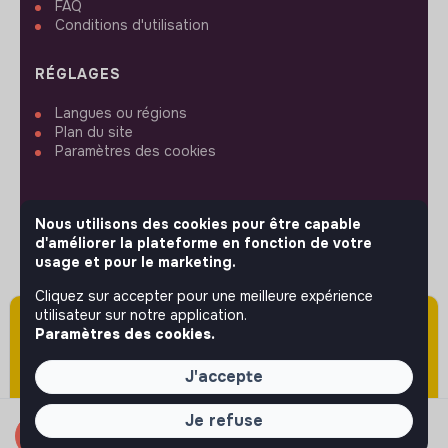
FAQ
Conditions d'utilisation
RÉGLAGES
Langues ou régions
Plan du site
Paramètres des cookies
Nous utilisons des cookies pour être capable
d'améliorer la plateforme en fonction de votre
SUIVEZ-NOUS
usage et pour le marketing.
Cliquez sur accepter pour une meilleure expérience
utilisateur sur notre application.
Attention cette annonce a été publiée il y a
© 2026 jobs that makesense.
Paramètres des cookies.
plus de 60 jours (le 08/06/2026) et est sans
doute expirée ou non mise à jour.
J'accepte
Je refuse
Candidater