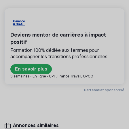
💡
Service public ou d’utilité publique
Deviens mentor de carrières à impact
Cette structure est publique (collectivité
territoriale, agence d’Etat, ministère, …) ou sa
positif
mission est d’intérêt général : énergie, gestion de
Formation 100% dédiée aux femmes pour
l’eau et des déchets.
accompagner les transitions professionnelles
En savoir plus
9 semaines • En ligne • CPF, France Travail, OPCO
Plus d'informations
Partenariat sponsorisé
Site internet
Institution publique
Entre 250 et 2000
Services
salariés
Annonces similaires