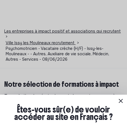
Les entreprises à impact positif et associations qui recrutent
>
Ville Issy les Moulineaux recrutement
>
Psychomotricien - Vacataire crèche (H/F) - Issy-les-
Moulineaux - - Autres, Auxiliaire de vie sociale, Médecin,
Autres - Services - 08/06/2026
Notre sélection de formations à impact
Tu souhaites te réorienter mais tu ne sais pas par où
commencer ? Pas de panique, on te propose une
Êtes-vous sûr(e) de vouloir
sélection de formations aux métiers de la transition
écologique et solidaire !
accéder au site en Français ?