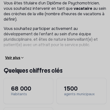
Prévenir et former les professionnelles sur les
Vous êtes titulaire d’un Diplôme de Psychomotricien,
troubles musculosquelettiques ;
vous souhaitez intervenir en tant que
vacataire
au sein
des crèches de la ville (nombre d’heures de vacations à
Aider à la compréhension de certaines situations ;
définir).
Participer et ou animer les réunions.
Vous souhaitez participer activement au
développement de l’enfant au sein d'une équipe
pluridisciplinaire, et êtes de nature bienveillant(e) et
patient(e) avec un attrait pour le service public.
Voir plus
Quelques chiffres clés
68 000
1500
Habitants
agents municipaux