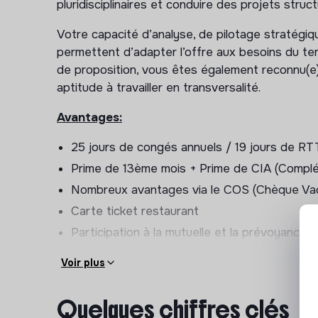
pluridisciplinaires et conduire des projets str
service
Votre capacité d’analyse, de pilotage stratégiq
Assurer un reporting auprès de la hiérarchie e
permettent d’adapter l’offre aux besoins du terr
Fonctions liées à l’animation de la politique
de proposition, vous êtes également reconnu(e) 
aptitude à travailler en transversalité.
Se positionner en tant que référent communal
le lien avec les différents acteurs médicaux 
Avantages:
ARS, CPAM, CLSPD, CPTS etc.)
25 jours de congés annuels / 19 jours de RT
Développer les dispositifs d’accès aux soins
Prime de 13ème mois + Prime de CIA (Complé
médico-sociaux du territoire
Nombreux avantages via le COS (Chèque Va
Contribuer à la régulation de l’installation des 
Carte ticket restaurant
création et l’implantation de structures de cons
Participation à la mutuelle et la prévoyance
territoire communal
+ d'autres avantages. Rejoignez-nous !
Voir plus
Fonctions liées au pilotage de l’Espace San
A savoir :
Assurer le management, la gestion de l’équip
Quelques chiffres clés
Poste à pourvoir dès que possible
l’évaluation des besoins en lien avec la hiérar