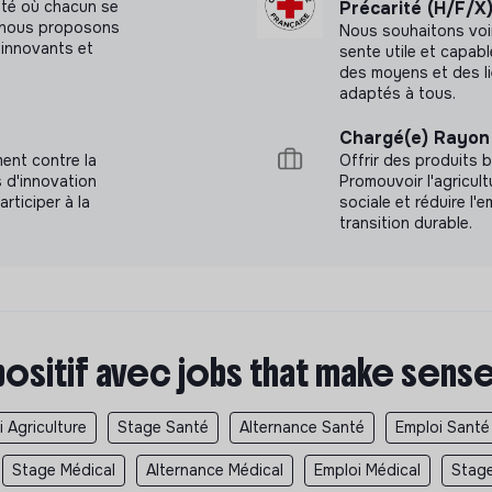
été où chacun se
Précarité (H/F/X
a, nous proposons
Nous souhaitons voi
innovants et
sente utile et capab
des moyens et des l
adaptés à tous.
Chargé(e) Rayon 
ment contre la
Offrir des produits b
s d'innovation
Promouvoir l'agricult
articiper à la
sociale et réduire l
transition durable.
positif avec jobs that make sens
 Agriculture
Stage Santé
Alternance Santé
Emploi Santé
Stage Médical
Alternance Médical
Emploi Médical
Stage