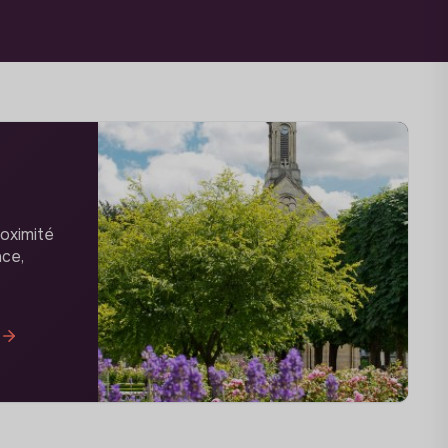
roximité
nce,