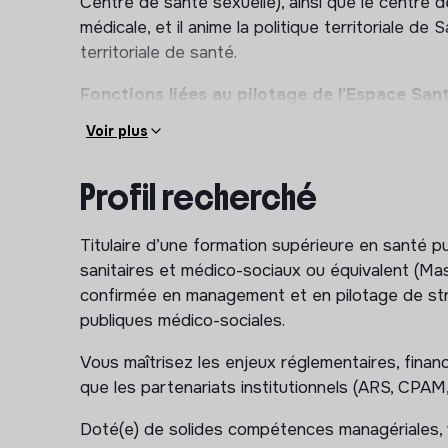
Centre de santé sexuelle), ainsi que le centre
médicale, et il anime la politique territoriale d
territoriale de santé.
Fonctions liées au pilotage de l’Espace San
Voir plus
Assurer le management, la gestion de l’équip
l’évaluation des besoins en lien avec la hiérar
Profil recherché
Poursuivre la mise en œuvre du projet de d
l’offre interne de soins,
Titulaire d’une formation supérieure en santé p
Garantir la qualité de l’accueil et des presta
sanitaires et médico-sociaux ou équivalent (Mas
la viabilité économique des activités
confirmée en management et en pilotage de str
Elaborer et suivre le budget du service
publiques médico-sociales.
Rédiger notes et mémos
Elaborer les rapports et bilans d'activité soll
Vous maîtrisez les enjeux réglementaires, financ
que les partenariats institutionnels (ARS, CPAM, 
Animer les différents partenariats (Ville de V
Celton, Béclère, etc.)
Doté(e) de solides compétences managériales,
Effectuer des demandes de subventions dans