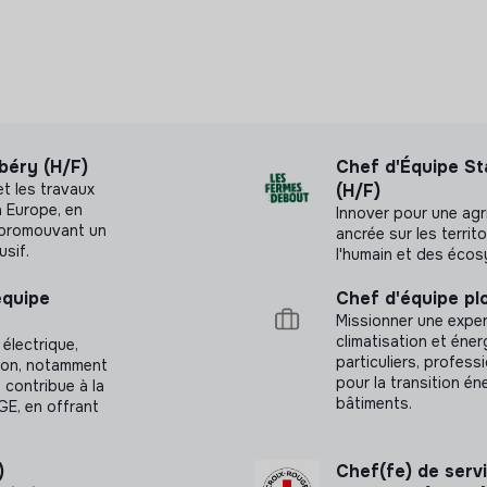
 à domicile et dans les établissements
es professionnels de santé et favoriser la
onsultations et d’accès aux soins sur le
béry (H/F)
Chef d'Équipe St
t les travaux
(H/F)
n Europe, en
Innover pour une agri
n promouvant un
ancrée sur les territ
usif.
l'humain et des éco
équipe
Chef d'équipe pl
Missionner une exper
climatisation et éne
 électrique,
particuliers, profess
ation, notamment
pour la transition én
 contribue à la
bâtiments.
GE, en offrant
)
Chef(fe) de serv