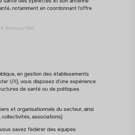
 de santé des Epinettes et son antenne
e Santé, notamment en coordonnant l’offre
té Simone Veil
e (agents permanents et vacataires) et
chie
éveloppement et de modernisation de
ublique, en gestion des établissements
tions fournies aux usagers tout en veillant à
ter I/II), vous disposez d’une expérience
uctures de santé ou de politiques
icités par les partenaires financiers
iers et organisationnels du secteur, ainsi
collectivités, associations).
anves, Hôpital Suisse, Hôpital Corentin
 vous savez fédérer des équipes
 le cadre du fonctionnement régulier du