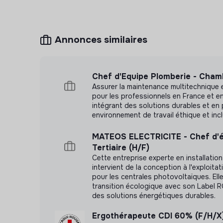
ARS, CPAM, CLSPD, CPTS etc.)
Développer les dispositifs d’accès aux soins
Annonces similaires
médico-sociaux du territoire
Contribuer à la régulation de l’installation d
création et l’implantation de structures de c
Chef d'Equipe Plomberie - Cham
territoire communal
Assurer la maintenance multitechnique e
pour les professionnels en France et e
intégrant des solutions durables et e
environnement de travail éthique et incl
MATEOS ELECTRICITE - Chef d'
Tertiaire (H/F)
Cette entreprise experte en installation
intervient de la conception à l'exploit
pour les centrales photovoltaïques. Elle
transition écologique avec son Label R
des solutions énergétiques durables.
Ergothérapeute CDI 60% (F/H/X