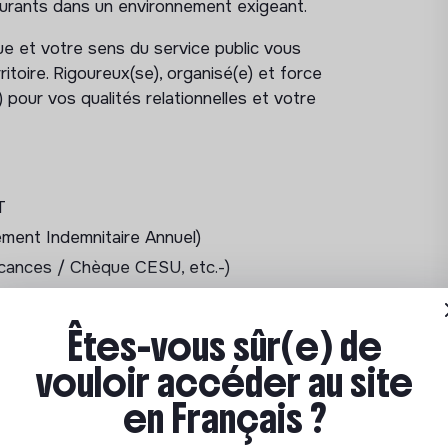
ucturants dans un environnement exigeant.
ue et votre sens du service public vous
t de l’élu délégataire
itoire. Rigoureux(se), organisé(e) et force
 territoriale de Santé
pour vos qualités relationnelles et votre
 en matière de santé, établir et entretenir
et les financeurs (Conseil départemental,
T
 à domicile et dans les établissements
ment Indemnitaire Annuel)
cances / Chèque CESU, etc.-)
professionnels de santé et favoriser la
ultations et d’accès aux soins sur le
Êtes-vous sûr(e) de
vouloir accéder au site
té Simone Veil
en Français ?
e (agents permanents et vacataires) et
chie