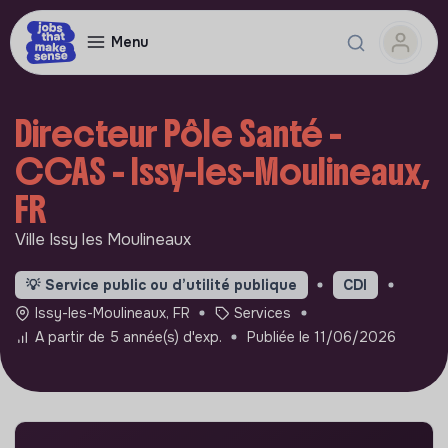
Menu
Directeur Pôle Santé -
CCAS - Issy-les-Moulineaux,
FR
Ville Issy les Moulineaux
💡
Service public ou d’utilité publique
CDI
Issy-les-Moulineaux, FR
Services
A partir de 5 année(s) d'exp.
Publiée le 11/06/2026