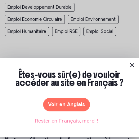
Emploi Developpement Durable
Emploi Economie Circulaire
Emploi Environnement
Emploi Humanitaire
Emploi RSE
Emploi Social
Êtes-vous sûr(e) de vouloir
accéder au site en Français ?
Les entreprises à impact positif et associations qui recrutent
>
Ville Issy les Moulineaux recrutement
>
Voir en Anglais
Directeur Pôle Santé - CCAS - Issy-les-Moulineaux - CDI -
Direction, Autres, Autres - Services - 11/06/2026
Rester en Français, merci !