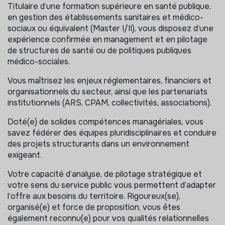
Simone Veil
Titulaire d’une formation supérieure en santé publique,
en gestion des établissements sanitaires et médico-
Assurer le management, la gestion de l’équipe
sociaux ou équivalent (Master I/II), vous disposez d’une
(agents permanents et vacataires) et l’évaluation
expérience confirmée en management et en pilotage
des besoins en lien avec la hiérarchie
de structures de santé ou de politiques publiques
Poursuivre la mise en œuvre du projet de
médico-sociales.
développement et de modernisation de l’offre
Vous maîtrisez les enjeux réglementaires, financiers et
interne de soins,
organisationnels du secteur, ainsi que les partenariats
Garantir la qualité de l’accueil et des prestations
institutionnels (ARS, CPAM, collectivités, associations).
fournies aux usagers tout en veillant à la viabilité
économique des activités
Doté(e) de solides compétences managériales, vous
Elaborer et suivre le budget du service
savez fédérer des équipes pluridisciplinaires et conduire
des projets structurants dans un environnement
Rédiger notes et mémos
exigeant.
Elaborer les rapports et bilans d'activité sollicités par
les partenaires financiers
Votre capacité d’analyse, de pilotage stratégique et
Animer les différents partenariats (Ville de Vanves,
votre sens du service public vous permettent d’adapter
Hôpital Suisse, Hôpital Corentin Celton, Béclère, etc.)
l’offre aux besoins du territoire. Rigoureux(se),
Effectuer des demandes de subventions dans le
organisé(e) et force de proposition, vous êtes
cadre du fonctionnement régulier du service
également reconnu(e) pour vos qualités relationnelles