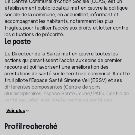
Le Centre Communal d’Action Sociale (CCAS) est un
établissement public local qui met en œuvre la politique
sociale de la commune, en accueillant, informant et
accompagnant les habitants, notamment les plus
fragiles, pour faciliter l’accès aux droits et lutter contre
les situations de précarité.
Le poste
Le Directeur de la Santé met en œuvre toutes les
actions qui garantissent l’accès aux soins de premier
recours et qui favorisent une amélioration des
prestations de santé sur le territoire communal. A cette
fin, il pilote l’Espace Santé Simone Veil (ESSV) et ses
différentes composantes (Centre de soins
pluridisciplinaires, Espace Santé Jeune/PAEJ, Centre de
santé sexuelle), ainsi que le centre de santé des
Epinettes et son antenne médicale, et il anime la
Voir plus
politique territoriale de Santé, notamment en
coordonnant l’offre territoriale de santé.
Profil recherché
Fonctions liées au pilotage de l’Espace Santé