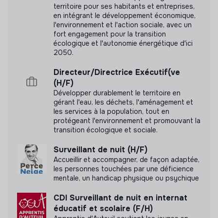
territoire pour ses habitants et entreprises,
en intégrant le développement économique,
l'environnement et l'action sociale, avec un
fort engagement pour la transition
Labels et certifications
écologique et l'autonomie énergétique d'ici
2050.
Cette structure n'a pas souhaité nous
Directeur/Directrice Exécutif(ve
communiquer les labels ou certifications qu'elle a
(H/F)
pu obtenir.
Développer durablement le territoire en
gérant l'eau, les déchets, l'aménagement et
les services à la population, tout en
protégeant l'environnement et promouvant la
transition écologique et sociale.
Documents
Surveillant de nuit (H/F)
N'a pas encore communiqué de documents de
Accueillir et accompagner, de façon adaptée,
transparence
les personnes touchées par une déficience
mentale, un handicap physique ou psychique
CDI Surveillant de nuit en internat
éducatif et scolaire (F/H)