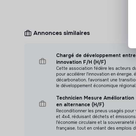
Grâce aux projets et missions, tu vas appre
Analyser et interpréter des données pour app
Gérer des projets de plusieurs jours puis se
Annonces similaires
Comprendre les implications du travail opérat
Coordonner des équipes opérationnelles auto
Chargé de développement entrep
Découvrir la diversité et le fonctionnement du
innovation F/H (H/F)
réfrigération, préparation alimentaire, imagerie
Cette association fédère les acteurs 
pour accélérer l'innovation en énergie, 
décarbonation, favorisant une transiti
le développement économique régional
Technicien Mesure Amélioration
en alternance (H/F)
Reconditionner les pneus usagés pour 
et 4x4, réduisant déchets et émission
l'économie circulaire et la souveraineté 
française, tout en créant des emplois d