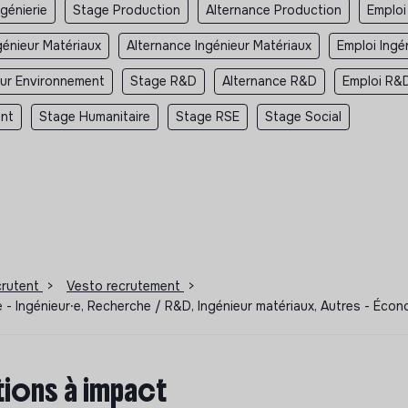
ngénierie
Stage Production
Alternance Production
Emploi
génieur Matériaux
Alternance Ingénieur Matériaux
Emploi Ingé
eur Environnement
Stage R&D
Alternance R&D
Emploi R&
ent
Stage Humanitaire
Stage RSE
Stage Social
ecrutent
>
Vesto recrutement
>
ge - Ingénieur⸱e, Recherche / R&D, Ingénieur matériaux, Autres - Éco
ions à impact