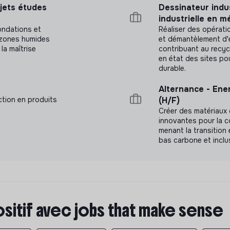
ojets études
Dessinateur indus
industrielle en m
nondations et
Réaliser des opérati
t zones humides
et démantèlement d'éo
 la maîtrise
contribuant au recyc
en état des sites po
durable.
Alternance - Ener
ction en produits
(H/F)
Créer des matériaux 
innovantes pour la co
menant la transition 
bas carbone et inclus
ositif avec jobs that make sense