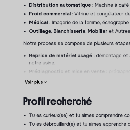
Distribution automatique
: Machine à café 
Froid commercial
: Vitrine et congélateur d
Médical
: Imagerie de la femme, échographe c
Outillage
,
Blanchisserie
,
Mobilier
et Autres
Notre process se compose de plusieurs étapes 
Reprise de matériel usagé :
démontage et a
notre usine.
Prédiagnostic et mise en vente :
prédiagno
si elle est reconditionnable, puis récupérati
Voir plus
avant la mise en vente sur notre site internet
Reconditionnement Technique
: diagnosti
Profil recherché
et contrôle qualité.
Reconditionnement Cosmétique
: nettoya
Tu es curieux(se) et tu aimes comprendre c
emballage de la machine
Tu es débrouillard(e) et tu aimes apprendre
Livraison, installation et service après-vente.