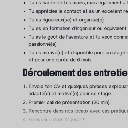
Tu es habile de tes mains, mais également à l’
Le rôle du pôle méthodes est de permettre à la
Tu apprécies le contact et as un excellent re
qualité et sa sécurité en amenant
structure
Tu es rigoureux(se) et organisé(e).
métier de reconditionneur de matériel professio
Tu es en formation d’ingénieur ou équivalent.
Tes missions principales
Tu as le goût de l’aventure et tu veux donner
passionné(e).
En forte collaboration avec le deuxième chargé
Tu es motivé(e) et disponible pour un stag
directeur de production et les équipes de produc
et pour une durée de 6 mois.
en place d’améliorations continues et de projets 
Déroulement des entretie
équipes.
Projets potentiels du stage :
Envoie ton CV et quelques phrases expliquan
adapté(e) et motivé(e) pour ce stage.
Normaliser les étapes de réparation, de net
contrôle, pièces/outils utilisés, tests réalisés)
Premier call de présentation (20 min).
Standardiser les méthodes de tri, d’inventa
Rencontre dans nos locaux avec cas pratique
de seconde-main.
Bienvenue dans l’équipe !
Participer à l’implantation et aux travaux d