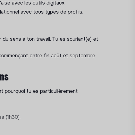
aise avec les outils digitaux.
 production d’
augmenter son volume, sa
lationnel avec tous types de profils.
 et méthodologie
industrielle
dans notre
nnel.
 du sens à ton travail. Tu es souriant(e) et
 méthodes, le référent méthodes, le
e commençant entre fin août et septembre
tion, ton rôle sera de participer à la mise
afin de faciliter et optimiser le travail des
ns
t pourquoi tu es particulièrement
toyage et de manutention (les points de
.
ire et de rangement des pièces/accessoires
s (1h30).
es nouveaux postes de réparation et