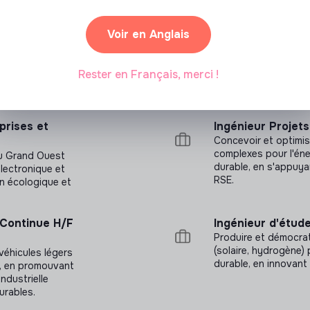
ndre à :
Voir en Anglais
orter des solutions concrètes et utiles.
maines puis mois.
Rester en Français, merci !
ionnel en usine.
ur de projets concrets.
rises et
Ingénieur Projet
 matériel professionnel (laverie, cuisson,
Concevoir et optimis
, outillage, et bien d’autres).
complexes pour l'éne
du Grand Ouest
durable, en s'appuya
électronique et
RSE.
on écologique et
.
 Continue H/F
Ingénieur d'étude
Produire et démocrat
(solaire, hydrogène)
véhicules légers
durable, en innovant e
s, en promouvant
industrielle
urables.