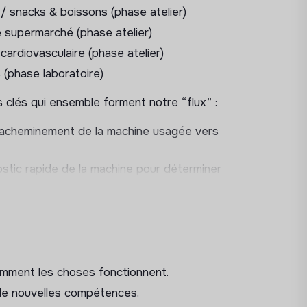
/ snacks & boissons (phase atelier)
e supermarché (phase atelier)
ardiovasculaire (phase atelier)
 (phase laboratoire)
clés qui ensemble forment notre “flux” :
cheminement de la machine usagée vers
stic rapide de la machine pour déterminer
on des informations et documentations
.
c, changement de pièces détachées, test
ge en profondeur, remise en beauté et
omment les choses fonctionnent.
 de nouvelles compétences.