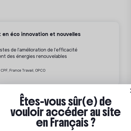
de nouveaux marchés et typologies de
ec les différents chefs de marché.
idien pour les équipes (signalétiques,
 en éco innovation et nouvelles
rfaces, achat d’outillage et d’équipement
tes de l’amélioration de l’efficacité
nt des énergies renouvelables
es racines des enjeux priorisés avec le
• CPF, France Travail, OPCO
ion.
nnées.
Partenariat sponsorisé
otidien des équipes productives.
Êtes-vous sûr(e) de
in des solutions possibles à la résolution
vouloir accéder au site
en Français ?
ns qu’elles soient matérielles ou digitales
s en place.