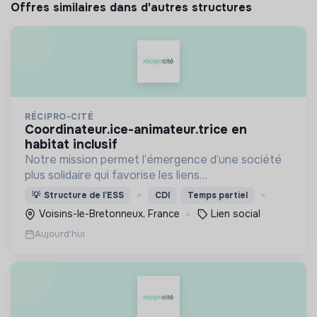
Offres similaires dans d'autres structures
RÉCIPRO-CITÉ
coordinateur.ice-animateur.trice en
habitat inclusif
Notre mission permet l’émergence d’une société
plus solidaire qui favorise les liens
intergénérationnels pour accompagner le
💡
Structure de l’ESS
CDI
Temps partiel
vieillissement de la population et agir contre le
Voisins-le-Bretonneux, France
Lien social
délitement du lien social
Aujourd'hui