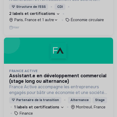
Adoptez les bons zestes à nos côtés !
💡
Structure de l’ESS
CDI
2 labels et certifications
Paris, France et 1 autre
Économie circulaire
Hier
FRANCE ACTIVE
assistant.e en développement commercial
(stage long ou alternance)
France Active accompagne les entrepreneurs
engagés pour bâtir une économie et une société
plus inclusive et plus durable.
💡
Partenaire de la transition
Alternance
Stage
1 labels et certifications
Montreuil, France
Finance