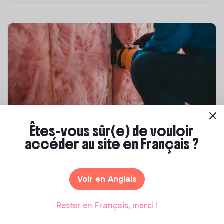
Êtes-vous sûr(e) de vouloir
Compétences & formations
accéder au site en Français ?
Top 8 des formations en rénovation
énergétique des bâtiments
Marianne Roussel
•
21 janvier 2025
Voir en Anglais
Rester en Français, merci !