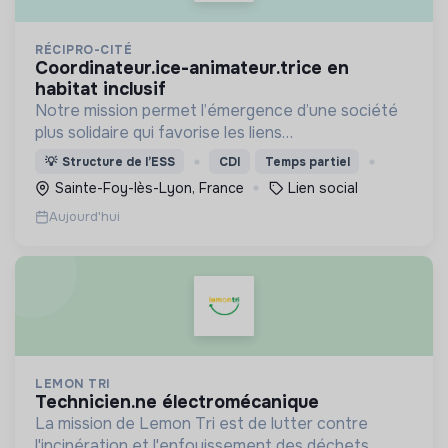
RÉCIPRO-CITÉ
coordinateur.ice-animateur.trice en
habitat inclusif
Notre mission permet l’émergence d’une société
plus solidaire qui favorise les liens
intergénérationnels pour accompagner le
💡
Structure de l’ESS
CDI
Temps partiel
vieillissement de la population et agir contre le
Sainte-Foy-lès-Lyon, France
Lien social
délitement du lien social
Aujourd'hui
LEMON TRI
technicien.ne électromécanique
La mission de Lemon Tri est de lutter contre
l'incinération et l'enfouissement des déchets.