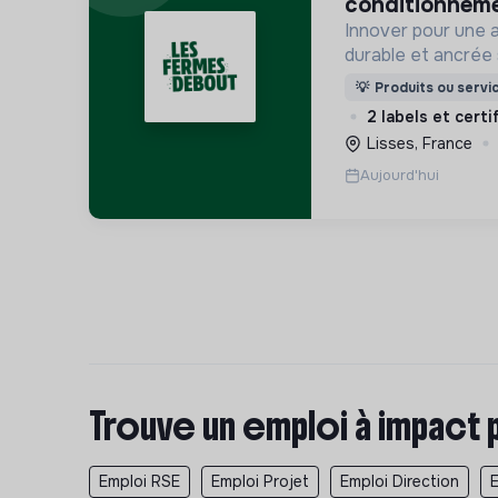
conditionneme
Innover pour une a
durable et ancrée s
respectueuse de l
💡
Produits ou servi
écosystèmes
2 labels et certi
Lisses, France
Aujourd'hui
Trouve un emploi à impact 
Emploi RSE
Emploi Projet
Emploi Direction