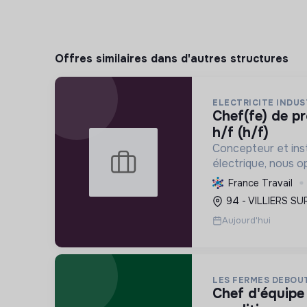
Offres similaires dans d'autres structures
ELECTRICITE INDUST
chef(fe) de projets en électricité
h/f (h/f)
Concepteur et inst
électrique, nous o
entreprises et col
France Travail
la transition écol
94 - VILLIERS SU
nous offrons des s
Aujourd'hui
LES FERMES DEBOU
chef d'équipe station de