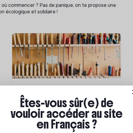
ar où commencer ? Pas de panique, on te propose une
n écologique et solidaire !
Compétences & formations
Êtes-vous sûr(e) de
Comment se former à la
vouloir accéder au site
transition écologique ?
en Français ?
Marianne Roussel
•
09 janvier 2024