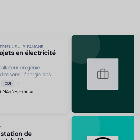
RIELLE J. P. FAUCHE
allateur en génie
ptimisons l'énergie des
lectivités. Engagés dans
CDI
ogique avec le Label RGE,
R MARNE, France
olutions innovant...
T