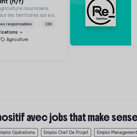
nt (h/f)
griculture nourricière,
ur les territoires qui soit
'humain et des
ces responsables
CDI
fications
Agriculture
positif avec jobs that make sens
Emploi Opérations
Emploi Chef De Projet
Emploi Managemen