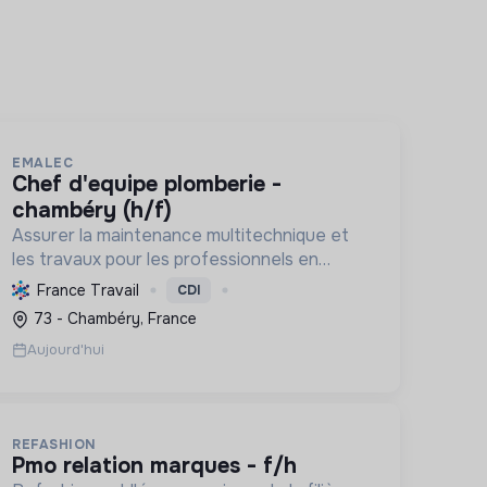
EMALEC
chef d'equipe plomberie -
chambéry (h/f)
Assurer la maintenance multitechnique et
les travaux pour les professionnels en
France et en Europe, en intégrant des
France Travail
CDI
solutions durables et en promouvant un
73 - Chambéry, France
environnement de travail éthique et inclusi...
Aujourd'hui
REFASHION
pmo relation marques - f/h