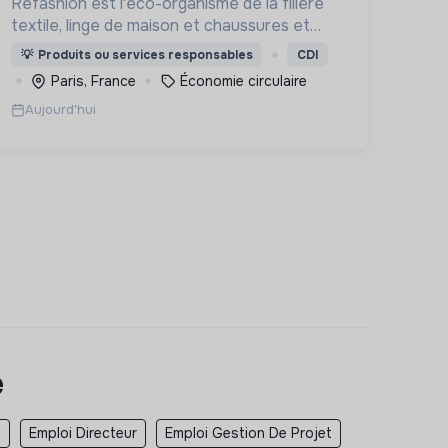
Refashion est l'éco-organisme de la filière
textile, linge de maison et chaussures et
une entreprise privée à but non lucratif,
💡
Produits ou services responsables
CDI
agréée, depuis 2009, par le Ministère de la
Paris, France
Économie circulaire
Transition écologique.
Aujourd'hui
e
t
Emploi Directeur
Emploi Gestion De Projet