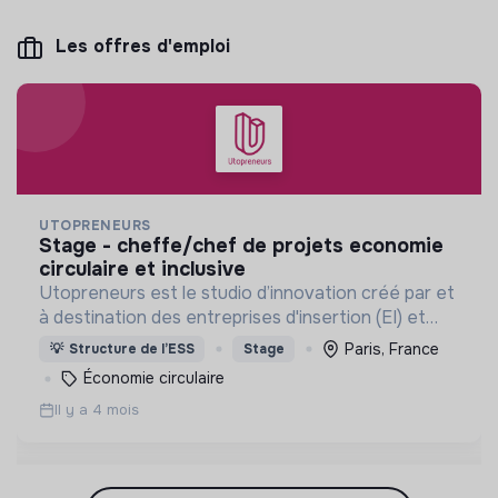
Les offres d'emploi
UTOPRENEURS
stage - cheffe/chef de projets economie
circulaire et inclusive
Utopreneurs est le studio d’innovation créé par et
à destination des entreprises d'insertion (EI) et
adaptées (EA). Sa mission est de rendre la société
Paris, France
💡
Structure de l’ESS
Stage
plus inclusive.
Économie circulaire
Il y a 4 mois