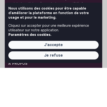
projet et participez à construire une société plus
Nous utilisons des cookies pour être capable
respectueuse, inclusive et durable.
Notre application mobile
d'améliorer la plateforme en fonction de votre
usage et pour le marketing.
Ne ratez jamais un message d’un recruteur. Recevez une
Cliquez sur accepter pour une meilleure expérience
notification et répondez simplement depuis l’app.
utilisateur sur notre application.
Paramètres des cookies.
iPhone
Android
J'accepte
Je refuse
À PROPOS
La plateforme
Notre mission et notre impact
L'association makesense
Proposition de partenariat
LIENS UTILES