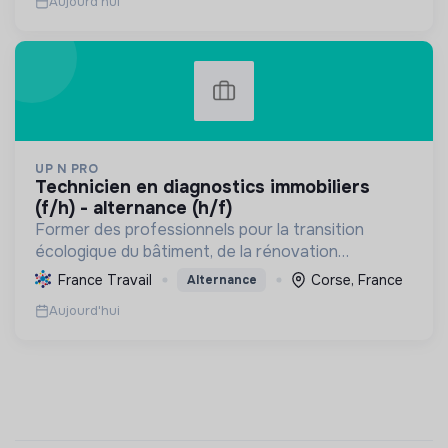
Aujourd'hui
UP N PRO
technicien en diagnostics immobiliers
(f/h) - alternance (h/f)
Former des professionnels pour la transition
écologique du bâtiment, de la rénovation
énergétique à la gestion durable, favorisant
France Travail
Corse, France
Alternance
l'emploi et la sensibilisation environnementale.
Aujourd'hui