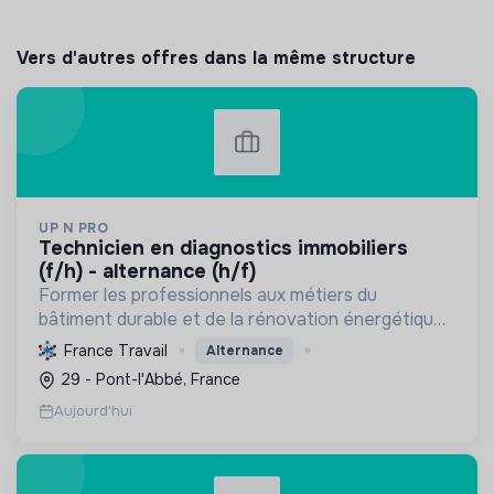
Vers d'autres offres dans la même structure
UP N PRO
technicien en diagnostics immobiliers
(f/h) - alternance (h/f)
Former les professionnels aux métiers du
bâtiment durable et de la rénovation énergétique,
en contribuant à la sécurité des biens et à la
France Travail
Alternance
transition écologique.
29 - Pont-l'Abbé, France
Aujourd'hui