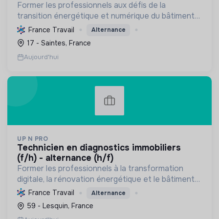
Former les professionnels aux défis de la
transition énergétique et numérique du bâtiment
et de l'HSE, en favorisant l'insertion par
France Travail
Alternance
l'alternance et des pratiques durables.
17 - Saintes, France
Aujourd'hui
UP N PRO
technicien en diagnostics immobiliers
(f/h) - alternance (h/f)
Former les professionnels à la transformation
digitale, la rénovation énergétique et le bâtiment
durable pour une transition écologique et sociale,
France Travail
Alternance
en assurant la sécurité et la santé.
59 - Lesquin, France