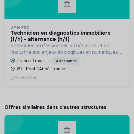
UP N PRO
technicien en diagnostics immobiliers
(f/h) - alternance (h/f)
Former les professionnels du bâtiment et de
l'industrie aux enjeux écologiques et numériques,
en favorisant l'emploi durable, pour une transition
France Travail
Alternance
énergétique et sociale réussie.
29 - Pont-l'Abbé, France
Aujourd'hui
Offres similaires dans d'autres structures