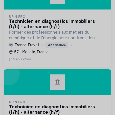
UP N PRO
technicien en diagnostics immobiliers
(f/h) - alternance (h/f)
Former des professionnels aux métiers du
numérique et de l'énergie pour une transition
écologique durable, en améliorant l'habitat et la
France Travail
Alternance
sécurité par des diagnostics experts et une
57 - Moselle, France
éducation responsab...
Aujourd'hui
UP N PRO
technicien en diagnostics immobiliers
(f/h) - alternance (h/f)