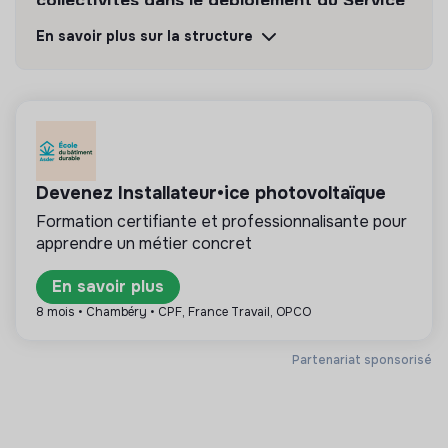
collectivités dans le déploiement du Service
Civique.
En savoir plus sur la structure
Découvrir
Suivre
💡
Structure de l’ESS
Devenez Installateur•ice photovoltaïque
Cette structure repose sur un principe de
solidarité et d’utilité sociale : son mode de
Formation certifiante et professionnalisante pour
gestion est démocratique et participatif, et sa
apprendre un métier concret
lucrativité est limitée. Il s’agit d’une association,
coopérative, fondation, mutuelle ou entreprise
En savoir plus
ESUS.
8 mois • Chambéry • CPF, France Travail, OPCO
Partenariat sponsorisé
Plus d'informations
Site internet
Association