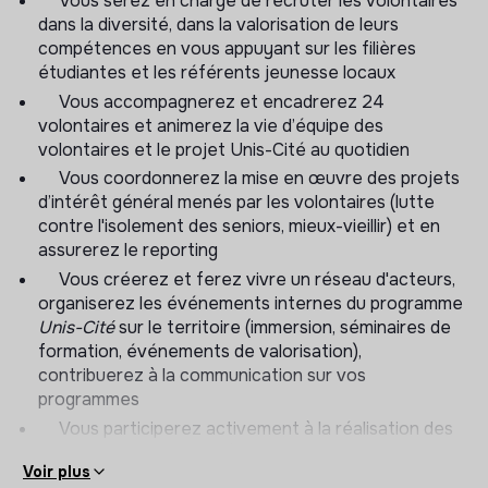
Vous serez en charge de recruter les volontaires
dans la diversité, dans la valorisation de leurs
compétences en vous appuyant sur les filières
étudiantes et les référents jeunesse locaux
Vous accompagnerez et encadrerez 24
volontaires et animerez la vie d’équipe des
volontaires et le projet Unis-Cité au quotidien
Vous coordonnerez la mise en œuvre des projets
d’intérêt général menés par les volontaires (lutte
contre l'isolement des seniors, mieux-vieillir) et en
assurerez le reporting
Vous créerez et ferez vivre un réseau d'acteurs,
organiserez les événements internes du programme
Unis-Cité
sur le territoire (immersion, séminaires de
formation, événements de valorisation),
contribuerez à la communication sur vos
programmes
Vous participerez activement à la réalisation des
temps forts de l’année (semaine d’intégration,
Voir plus
cérémonie de lancement, grand rassemblement,