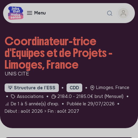
Menu
Coordinateur-trice
d'Equipes et de Projets -
Limoges, France
UNIS CITE
Limoges, France
💡
Structure de l’ESS
CDD
Associations
2184.0 - 2185.0€ brut (Mensuel)
De 1 à 5 année(s) d'exp.
Publiée le 29/07/2026
Début : août 2026
> Fin : août 2027