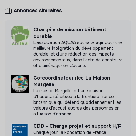
Entre 50 et 250 salariés
Associations
Annonces similaires
Chargé.e de mission bâtiment
Mesure d'impact
durable
L’association AQUAA souhaite agir pour une
Nous avons réalisé une mesure d’impact en
meilleure intégration du développement
interne.
durable, et d’une réduction des impacts
environnementaux, dans l’acte de construire
et d’aménager en Guyane.
Découvrir l'étude d'impact
Co-coordinateur.rice La Maison
Margelle
La maison Margelle est une maison
d'hospitalité située à la frontière franco-
Labels et certifications
britannique qui défend quotidiennement les
valeurs d'accueil auprès des personnes en
situation d'errance.
Appartient à la communauté Bleu
Blanc Zèbre
CDD - Chargé projet et support H/F
Chaque jour, la Fondation de France