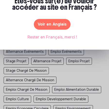
Êtes-vous sûr(e) de vouloir
accéder au site en Français ?
Trouve un emploi à impact positif avec
jobs that make sense
Stage RSE
Alternance RSE
Emploi RSE
Voir en Anglais
Stage Animation
Alternance Animation
Rester en Français, merci !
Emploi Animation
Stage Événements
Alternance Événements
Emploi Événements
Stage Projet
Alternance Projet
Emploi Projet
Stage Chargé De Mission
Alternance Chargé De Mission
Emploi Chargé De Mission
Emploi Alimentation Durable
Emploi Culture
Emploi Developpement Durable
Emploi Economie Circulaire
Emploi Environnement