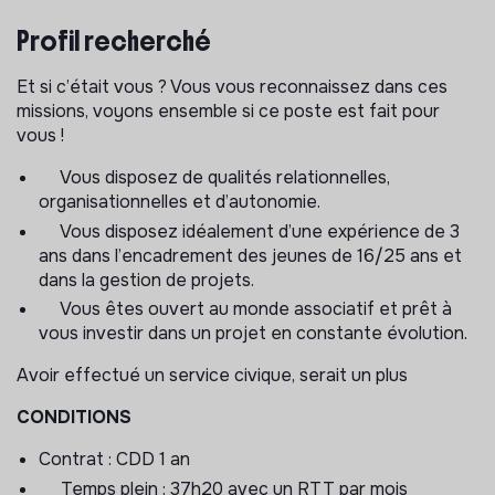
cérémonie de clôture, journées thématiques...) et
Profil recherché
contribuerez activement à la vie d'équipe
Et si c’était vous ? Vous vous reconnaissez dans ces
missions, voyons ensemble si ce poste est fait pour
vous !
Vous disposez de qualités relationnelles,
organisationnelles et d’autonomie.
Vous disposez idéalement d’une expérience de 3
ans dans l’encadrement des jeunes de 16/25 ans et
dans la gestion de projets.
Vous êtes ouvert au monde associatif et prêt à
vous investir dans un projet en constante évolution.
Avoir effectué un service civique, serait un plus
CONDITIONS
Contrat : CDD 1 an
Temps plein : 37h20 avec un RTT par mois