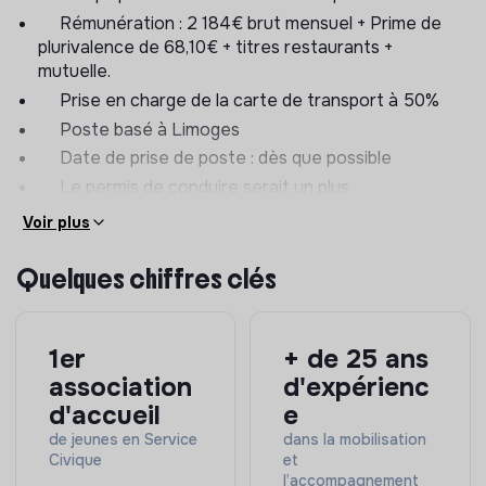
Rémunération : 2 184€ brut mensuel + Prime de
plurivalence de 68,10€ + titres restaurants +
mutuelle.
Prise en charge de la carte de transport à 50%
Poste basé à Limoges
Date de prise de poste : dès que possible
Le permis de conduire serait un plus
Voir plus
Envie de mettre votre énergie au service d’un projet
porteur de sens, nous vous invitons à nous transmettre
Quelques chiffres clés
CV et LM.
Unis-Cité accueille toutes les candidatures avec
bienveillance, dans le respect de la diversité et de
1er
+ de 25 ans
l’égalité des chances.
association
d'expérienc
d'accueil
e
de jeunes en Service
dans la mobilisation
Civique
et
l’accompagnement