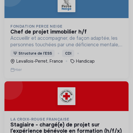
FONDATION PERCE NEIGE
chef de projet immobilier h/f
Accueillir et accompagner, de façon adaptée, les
personnes touchées par une déficience mentale,
un handicap physique ou psychique
💡
Structure de l’ESS
CDI
Levallois-Perret, France
Handicap
Hier
LA CROIX-ROUGE FRANÇAISE
stagiaire - chargé(e) de projet sur
l’expérience bénévole en formation (h/f/x)