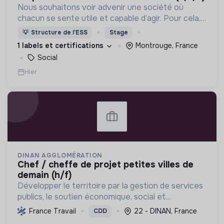
Nous souhaitons voir advenir une société où
chacun se sente utile et capable d’agir. Pour cela,
nous proposons des moyens et des lieux
💡
Structure de l’ESS
Stage
d’engagement innovants et adaptés à tous.
1 labels et certifications
Montrouge, France
Social
Hier
DINAN AGGLOMÉRATION
chef / cheffe de projet petites villes de
demain (h/f)
Développer le territoire par la gestion de services
publics, le soutien économique, social et
écologique, et la revitalisation des villes pour une
France Travail
22 - DINAN, France
CDD
meilleure qualité de vie et un avenir durable.