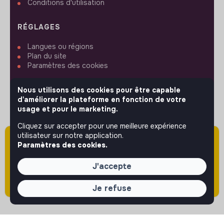
Conditions d'utilisation
RÉGLAGES
Langues ou régions
Plan du site
Paramètres des cookies
Nous utilisons des cookies pour être capable
d'améliorer la plateforme en fonction de votre
usage et pour le marketing.
SUIVEZ-NOUS
Cliquez sur accepter pour une meilleure expérience
utilisateur sur notre application.
Attention cette annonce a été publiée il y a
Paramètres des cookies.
plus de 60 jours (le 31/03/2026) et est sans
© 2026 jobs that makesense.
doute expirée ou non mise à jour.
J'accepte
Je refuse