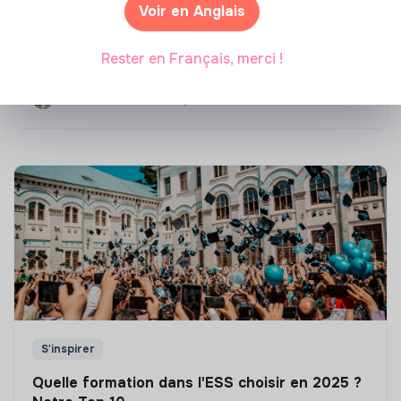
Compétences & formations
Voir en Anglais
Top 8 des formations en rénovation
Rester en Français, merci !
énergétique des bâtiments
Marianne Roussel
•
21 janvier 2025
S'inspirer
Quelle formation dans l'ESS choisir en 2025 ?