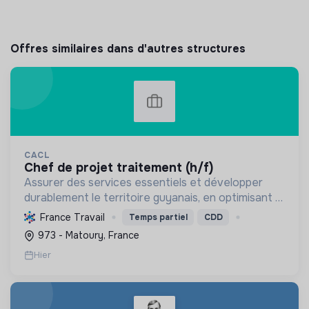
Offres similaires dans d'autres structures
CACL
chef de projet traitement (h/f)
Assurer des services essentiels et développer
durablement le territoire guyanais, en optimisant la
gestion des ressources et en promouvant la
France Travail
Temps partiel
CDD
transition écologique et sociale.
973 - Matoury, France
Hier