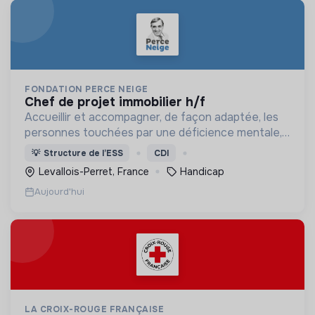
FONDATION PERCE NEIGE
chef de projet immobilier h/f
Accueillir et accompagner, de façon adaptée, les
personnes touchées par une déficience mentale,
un handicap physique ou psychique
💡
Structure de l’ESS
CDI
Levallois-Perret, France
Handicap
Aujourd'hui
LA CROIX-ROUGE FRANÇAISE