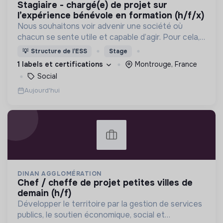
stagiaire - chargé(e) de projet sur
l’expérience bénévole en formation (h/f/x)
Nous souhaitons voir advenir une société où
chacun se sente utile et capable d’agir. Pour cela,
nous proposons des moyens et des lieux
💡
Structure de l’ESS
Stage
d’engagement innovants et adaptés à tous.
1 labels et certifications
Montrouge, France
Social
Aujourd'hui
DINAN AGGLOMÉRATION
chef / cheffe de projet petites villes de
demain (h/f)
Développer le territoire par la gestion de services
publics, le soutien économique, social et