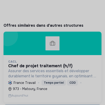
Offres similaires dans d'autres structures
CACL
chef de projet traitement (h/f)
Assurer des services essentiels et développer
durablement le territoire guyanais, en optimisant la
gestion des ressources et en promouvant la
France Travail
Temps partiel
CDD
transition écologique et sociale.
973 - Matoury, France
Aujourd'hui