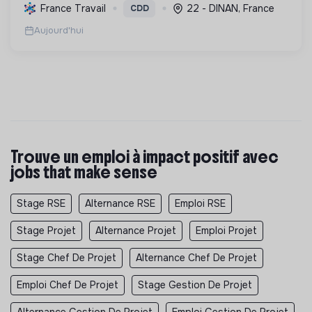
écologique, et la revitalisation des villes pour une
France Travail
22 - DINAN, France
CDD
meilleure qualité de vie et un avenir durable.
Aujourd'hui
Trouve un emploi à impact positif avec
jobs that make sense
Stage RSE
Alternance RSE
Emploi RSE
Stage Projet
Alternance Projet
Emploi Projet
Stage Chef De Projet
Alternance Chef De Projet
Emploi Chef De Projet
Stage Gestion De Projet
Alternance Gestion De Projet
Emploi Gestion De Projet