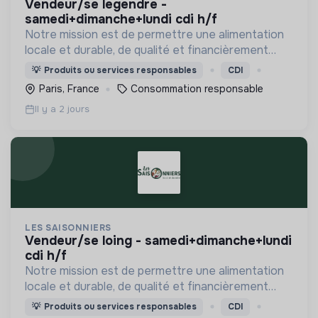
vendeur/se legendre -
samedi+dimanche+lundi cdi h/f
Notre mission est de permettre une alimentation
locale et durable, de qualité et financièrement
abordable.
💡
Produits ou services responsables
CDI
Paris, France
Consommation responsable
Il y a 2 jours
LES SAISONNIERS
vendeur/se loing - samedi+dimanche+lundi
cdi h/f
Notre mission est de permettre une alimentation
locale et durable, de qualité et financièrement
abordable.
💡
Produits ou services responsables
CDI