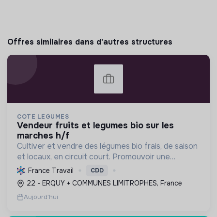
Offres similaires dans d'autres structures
COTE LEGUMES
vendeur fruits et legumes bio sur les
marches h/f
Cultiver et vendre des légumes bio frais, de saison
et locaux, en circuit court. Promouvoir une
agriculture durable et saine, respectueuse de
France Travail
CDD
l'environnement et de la biodiversité.
22 - ERQUY + COMMUNES LIMITROPHES, France
Aujourd'hui