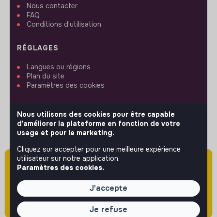
Nous contacter
FAQ
Conditions d'utilisation
RÉGLAGES
Langues ou régions
Plan du site
Paramètres des cookies
Nous utilisons des cookies pour être capable
d'améliorer la plateforme en fonction de votre
usage et pour le marketing.
SUIVEZ-NOUS
Cliquez sur accepter pour une meilleure expérience
utilisateur sur notre application.
Attention cette annonce a été publiée il y a
Paramètres des cookies.
plus de 60 jours (le 08/05/2026) et est sans
© 2026 jobs that makesense.
doute expirée ou non mise à jour.
J'accepte
Je refuse