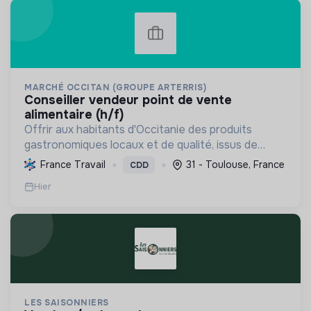
MARCHÉ OCCITAN (GROUPE ARTERRIS)
conseiller vendeur point de vente
alimentaire (h/f)
Offrir aux habitants d'Occitanie des produits
gastronomiques locaux et de qualité, issus de
circuits courts et d'une agriculture durable, tout
France Travail
31 - Toulouse, France
CDD
en soutenant les producteurs régionaux.
Hier
LES SAISONNIERS