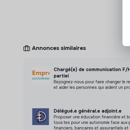
handicap.
Notre environnement de travail se ve
Informations complémentaires :
Poste à pourvoir pour septembre 2026
Durée de contrat (apprentissage ou professio
Rémunération selon les modalités habituelles
Annonces similaires
et âge)
Lieu : Paris 75009 - Madeleine
Chargé(e) de communication F/
PC fourni
partiel
Des avantages multiples : carte swile, mutuell
Rejoignez-nous pour faire changer le re
50%
et aider les personnes qui aident un pr
Entreprise labelisée ESS, B-Corp, Société à 
Prix Tenzing : redistribution des bénéfices p
Délégué.e général.e adjoint.e
On boarding de qualité
Proposer une éducation financière et b
Prise de décision collectives et « non desc
tous·tes pour une autonomie face aux 
financiers, bancaires et assurantiels et 
sur les décisions.