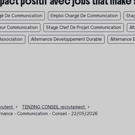
pact positif avec jobs that make
gé De Communication
Emploi Chargé De Communication
Sta
teur Communication
Stage Chef De Projet Communication
Al
Association
Alternance Developpement Durable
Alternance 
ecrutent
>
TENZING CONSEIL recrutement
>
ternance - Communication - Conseil - 22/05/2026