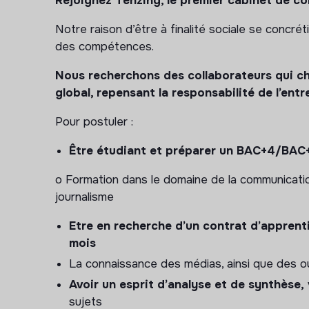
Rejoignez Tenzing, le premier cabinet de cons
§ Communication sur notre projet d’entreprise (
tout en lien avec le business
Notre raison d’être à finalité sociale se concré
des compétences.
o Suivi et optimisation du plan de communicati
l’actualité (
Nous recherchons des collaborateurs qui ch
prix Tenzing, rapport de mission…
) 
l’agence de communication
global, repensant la responsabilité de l’entre
Pour postuler :
Analyse et recommandations
o Suivre les indicateurs de performance (KPI) e
Être étudiant et préparer un BAC+4/BAC
optimisations (
nombre d’abonnés, taux d’engag
o Formation dans le domaine de la communicatio
qui fonctionnent le mieux pour publier…)
journalisme
o Veille et benchmark afin d’identifier les ten
Etre en recherche d’un contrat d’apprent
les sujets clés de Tenzing : cabinets concurrent
mois
Également vous aurez la gestion de nos rés
La connaissance des médias, ainsi que des ou
Avoir un esprit d’analyse et de synthèse,
Animation, gestion modération de nos réseau
sujets