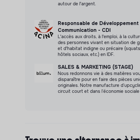
autour de l'argent.
Rencontres inspirantes avec des chercheurs
journalistes, des philosophes
Responsable de Développement 
Evénements internes réguliers (business meet
Communication - CDI
engagements, team building)
L'accès aux droits, à l'emploi, à la cult
des personnes vivant en situation de g
Déroulement des entretiens
et d'habitat indigne ou précaire (squats,
hôtels sociaux, etc.) en IDF.
Un entretien RH pour comprendre votre parco
SALES & MARKETING (STAGE)
Un entretien manager avec une étude de cas 
Nous redonnons vie à des matières vo
Un entretien Associé pour le closing
disparaître pour en faire des pièces un
originales. Notre manufacture d’upcyclin
circuit court et dans l’économie sociale 
Les échanges ont tous lieu dans nos locaux, la
pour nous ceci afin que vous puissiez découvrir