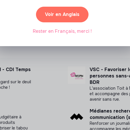
ut inclusif.
Voir en Anglais
Rester en Français, merci !
nnalisation) – 12 mois ou 24 mois
 (année d’apprentissage, niveau de diplôme
H - CDI Temps
VSC - Favoriser le
personnes sans-a
e, titres de transport pris en charge à
gard sur le deuil
BDR
oche !
L'association Toit à
et accompagne des p
mission
avenir sans rue.
our des associations
Médianes recherc
udgétaire à
communication (
endantes ». Transparence et communication
produits
Renforcer un journa
briser le tabou
accompagne les média