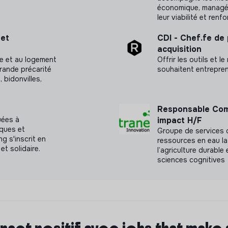
économique, managéri
, des entrepreneurs sociaux, des
leur viabilité et renf
et
CDI - Chef.fe de
ing ouvert à tous, team meeting, petit déj
acquisition
ure et au logement
Offrir les outils et l
rande précarité
souhaitent entrepren
 bidonvilles,
urs et vos motivations en distanciel
Responsable Com
pratique à réaliser
uées à
impact H/F
iques et
Groupe de services d
g s'inscrit en
ressources en eau la
et solidaire.
 rencontre en présentiel est importante
l’agriculture durable
sciences cognitives
 vos futurs collègues et bureaux