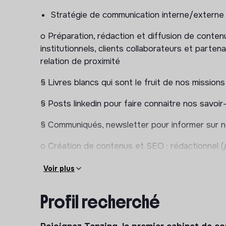
Stratégie de communication interne/externe
o Préparation, rédaction et diffusion de conten
institutionnels, clients collaborateurs et parten
relation de proximité
§ Livres blancs qui sont le fruit de nos missio
§ Posts linkedin pour faire connaitre nos savoir-
§ Communiqués, newsletter pour informer sur 
o Création de contenus et SEO : rédactionnel (
pour valoriser nos savoir-faire…
) et visuels (
ima
Voir plus
notoriété web et notre SEO
o Mise à jour et amélioration du site web et de 
Profil recherché
§ Partage de nos publications, articles et posts