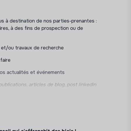
us à destination de nos parties-prenantes :
aires, à des fins de prospection ou de
ns et/ou travaux de recherche
faire
nos actualités et événements
publications, articles de blog, post linkedin
ges, illustrations…
) pour améliorer notre
notre site carrières (
WTTJ
)
 linkedin