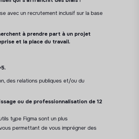
eil qui s’affranchit des biais !
rapport de mission, rapport d’impact
) le
tise avec un recrutement inclusif sur la base
on en fonction de nos temps et de
erchent à prendre part à un projet
avec suivi de la stratégie en lien avec
prise et la place du travail.
t évaluer les impacts afin de proposer des
+5.
ements de nos publications, format/jour
n, des relations publiques et/ou du
dances en termes de communication et sur
issage ou de professionnalisation de 12
s et entreprises à impact.
eaux sociaux :
tils type Figma sont un plus
vous permettant de vous imprégner des
x sociaux (
Linkedin, X
)