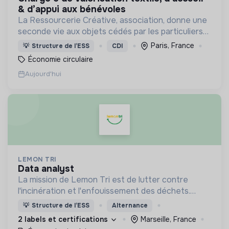
& d’appui aux bénévoles
La Ressourcerie Créative, association, donne une
seconde vie aux objets cédés par les particuliers
et collectés en entreprise. Elle participe ainsi à un
Paris, France
💡
Structure de l’ESS
CDI
autre mode de consommation plus respectueux.
Économie circulaire
Aujourd'hui
LEMON TRI
data analyst
La mission de Lemon Tri est de lutter contre
l'incinération et l'enfouissement des déchets.
Adoptez les bons zestes à nos côtés !
💡
Structure de l’ESS
Alternance
2 labels et certifications
Marseille, France