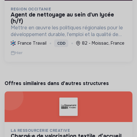
REGION OCCITANIE
agent de nettoyage au sein d'un lycée
(h/f)
Mettre en œuvre les politiques régionales pour le
développement durable, l'emploi et la qualité de
vie, en s'engageant pour une Occitanie pionnière
France Travail
82 - Moissac, France
CDD
en transition écologique et sociale.
Hier
Offres similaires dans d'autres structures
LA RESSOURCERIE CREATIVE
chargé·e de valorisation textile, d’accueil