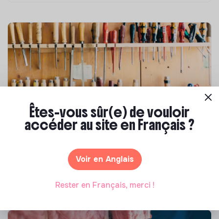
Êtes-vous sûr(e) de vouloir
accéder au site en Français ?
Compétences & formations
Comment se former à la transition écologique
?
Voir en Anglais
Marianne Roussel
•
09 janvier 2024
Rester en Français, merci !