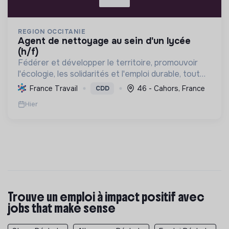
REGION OCCITANIE
agent de nettoyage au sein d'un lycée
(h/f)
Fédérer et développer le territoire, promouvoir
l'écologie, les solidarités et l'emploi durable, tout
en valorisant la culture et le patrimoine.
France Travail
46 - Cahors, France
CDD
Hier
Trouve un emploi à impact positif avec
jobs that make sense