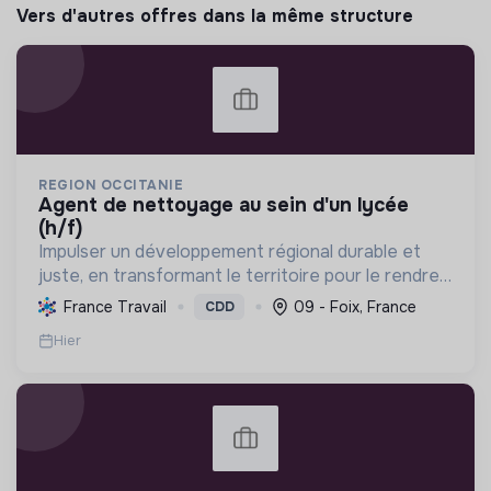
Vers d'autres offres dans la même structure
REGION OCCITANIE
agent de nettoyage au sein d'un lycée
(h/f)
Impulser un développement régional durable et
juste, en transformant le territoire pour le rendre
résilient et leader en énergie positive d'ici 2050.
France Travail
09 - Foix, France
CDD
Hier