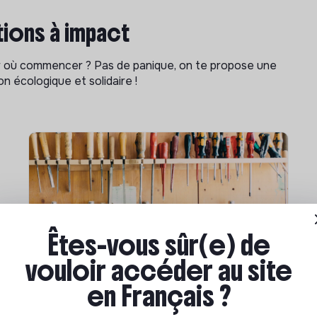
ions à impact
ar où commencer ? Pas de panique, on te propose une
n écologique et solidaire !
Êtes-vous sûr(e) de
vouloir accéder au site
Compétences & formations
en Français ?
Comment se former à la
transition écologique ?