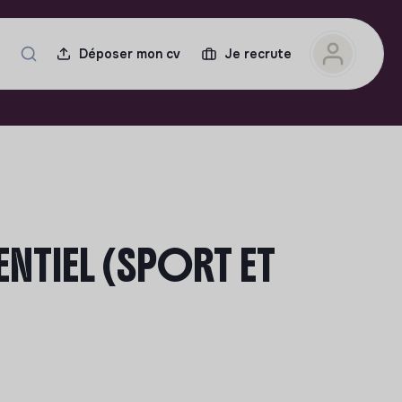
Déposer mon cv
Je recrute
TIEL (SPORT ET