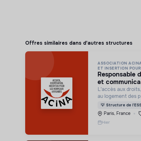
Offres similaires dans d'autres structures
ASSOCIATION ACINA
ET INSERTION POUR 
responsable de développement
et communicat
L'accès aux droits, 
au logement des p
situation de grand
💡
Structure de l’ES
indigne ou précaire
Paris, France
hôtels sociaux, etc
Hier