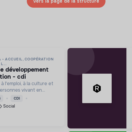
Vers la page de la structure
 - ACCUEIL, COOPÉRATION
L...
ion - cdi
à l'emploi, à la culture et
ersonnes vivant en
e précarité et d'habitat
S
CDI
 (squats, bidonvilles,
Social
.) en IDF.