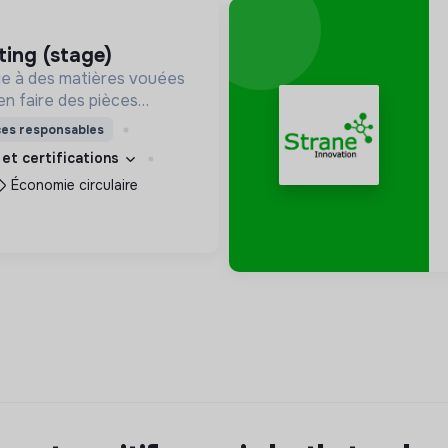
ting (stage)
e à des matières vouées
en faire des pièces
les. Notre manufacture
ces responsables
it en circuit court et dans
 et certifications
et solidaire.
Économie circulaire