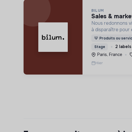
BILUM
sales & marke
Nous redonnons vi
à disparaître pour 
uniques et origina
💡
Produits ou servi
d’upcycling s'inscr
2 labels
Stage
l’économie sociale 
Paris, France
Hier