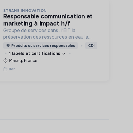
STRANE INNOVATION
responsable communication et
marketing à impact h/f
Groupe de services dans : l’EIT la
préservation des ressources en eau la
prévention des inondations l’agriculture
💡
Produits ou services responsables
CDI
durable et les écosystèmes terrestres les
1 labels et certifications
sciences cognitives
Massy, France
Hier