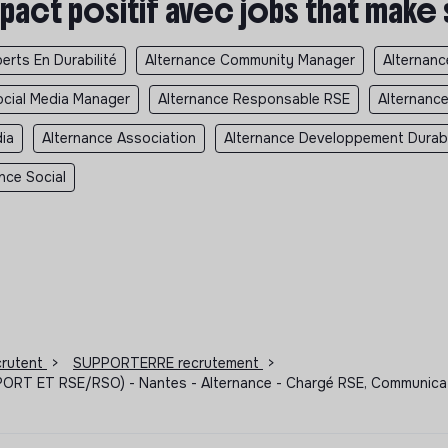
pact positif avec jobs that make
erts En Durabilité
Alternance Community Manager
Alternan
ocial Media Manager
Alternance Responsable RSE
Alternanc
dia
Alternance Association
Alternance Developpement Durab
nce Social
ecrutent
>
SUPPORTERRE recrutement
>
 ET RSE/RSO) - Nantes - Alternance - Chargé RSE, Communicati