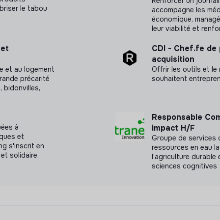
rotection des utilisateurs
Renforcer un journa
briser le tabou
accompagne les média
économique, managéri
leur viabilité et renf
et
CDI - Chef.fe de
acquisition
ure et au logement
Offrir les outils et l
rande précarité
souhaitent entrepren
 bidonvilles,
Responsable Com
uées à
impact H/F
iques et
Groupe de services d
g s'inscrit en
ressources en eau la
et solidaire.
l’agriculture durable
sciences cognitives