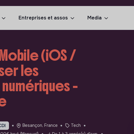
Entreprises et assos
Media
Mobile (iOS /
ser les
numériques -
e
Besançon, France
Tech
CDI
00€ brut (Mensuel)
De 1 à 3 année(s) d'exp.