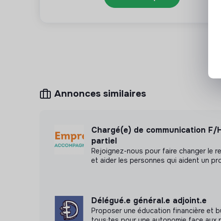
Veiller à la confidentialité des données local
sensibles
Contribuer à un environnement aligné avec l
Pourquoi rejoindre Squarian
Tu construis un produit à
impact réel sur la
Annonces similaires
Tu travailles sur des problématiques
deep te
numérique)
Tu es impliqué·e dans des
choix techniques
Chargé(e) de communication F/
Tu évolues dans une équipe à taille humaine,
partiel
Rejoignez-nous pour faire changer le re
Ce qui rend ce poste unique
et aider les personnes qui aident un pr
Ce n’est pas une application classique.
Délégué.e général.e adjoint.e
👉 Le mobile est une
brique critique du syst
Proposer une éducation financière et b
tous·tes pour une autonomie face aux 