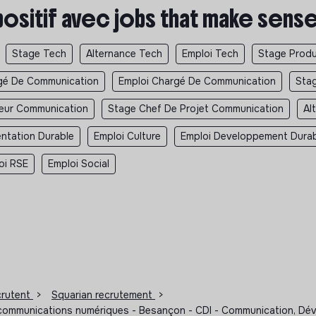
positif avec jobs that make sens
Stage Tech
Alternance Tech
Emploi Tech
Stage Produ
gé De Communication
Emploi Chargé De Communication
Sta
teur Communication
Stage Chef De Projet Communication
Al
entation Durable
Emploi Culture
Emploi Developpement Dura
oi RSE
Emploi Social
ecrutent
>
Squarian recrutement
>
es communications numériques - Besançon - CDI - Communication, D