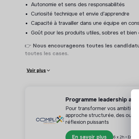
Intégration & qualité
Autonomie et sens des responsabilités
Curiosité technique et envie d’apprendre
Intégrer les API backend, flux temps réel, W
Capacité à travailler dans une équipe en con
mécanismes d’authentification
Goût pour les produits utiles, sobres et bien
Concevoir des mécanismes robustes de synchr
offline/online
👉
Nous encourageons toutes les candidatu
Mettre en place un stockage local
sécurisé
toutes les cases.
Garantir la stabilité, les performances et la 
Écrire des tests et contribuer aux phases de 
Voir plus
Sécurité & exigences techniques
Appliquer les bonnes pratiques de sécurité m
Programme leadership au 
(Keychain, Secure Enclave, Android Keystore,
Pour transformer vos ambitions 
Participer à l’intégration de composants cryp
approche structurée, des outils
l’architecture de sécurité globale
réflexion puissants
Contribuer à la gestion sécurisée des apparei
En savoir plus
6 x 2h • En lig
device, révocation)