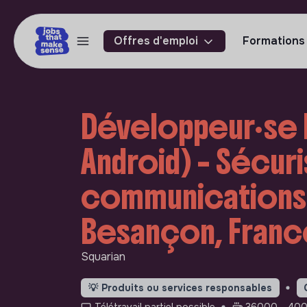
Offres d'emploi
Formations
Développeur·se 
Android) – Sécuri
communications 
Besançon, Franc
Squarian
💡
Produits ou services responsables
Télétravail partiel possible
36000 - 400