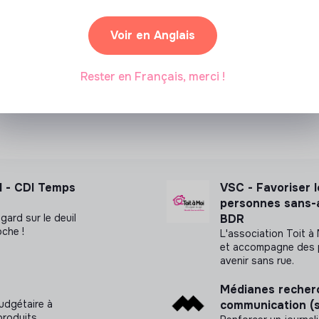
es, des notifications et des parcours
Voir en Anglais
Partenariat sponsorisé
es standards
RGPD, NIS2, ISO 27001
Rester en Français, merci !
 sécurité des utilisateurs
ch (sécurité, chiffrement, identité
 structurants
H - CDI Temps
VSC - Favoriser le
 avec exigence et bienveillance
personnes sans-a
gard sur le deuil
BDR
oche !
L'association Toit à
et accompagne des p
avenir sans rue.
Médianes recherc
ème de sécurité
udgétaire à
communication (
produits