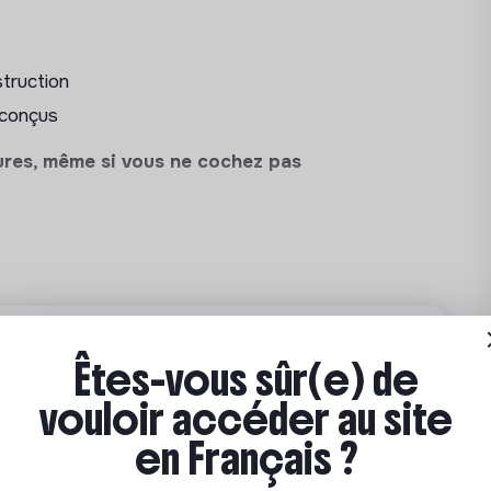
ebSockets, notifications push et
struction
 conçus
onisation, reprise sur erreur et gestion
res, même si vous ne cochez pas
 et performant
pour les données sensibles
maintenabilité du code en production
validation et d’amélioration continue
obile et exploiter les mécanismes natifs
féminin
Êtes-vous sûr(e) de
 biométrie)
en résultats durables, grâce à une
tographiques côté client, en lien avec
vouloir accéder au site
 concrets et des exercices de
en Français ?
ls (enrôlement, synchronisation multi-
ne