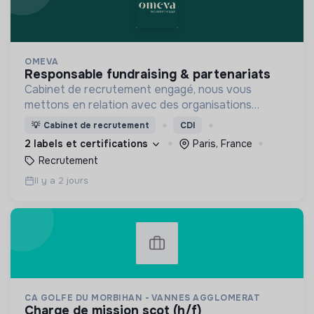
OMEVA
responsable fundraising & partenariats
Cabinet de recrutement engagé, nous vous
mettons en relation avec des organisations
soucieuses de leurs impacts, afin d'œuvrer
💡
Cabinet de recrutement
CDI
ensemble pour un futur souhaitable.
2 labels et certifications
Paris, France
Recrutement
Il y a 2 jours
CA GOLFE DU MORBIHAN - VANNES AGGLOMERAT
charge de mission scot (h/f)