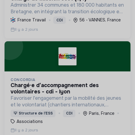
Administrer 34 communes et 180 000 habitants en
Bretagne, en intégrant la transition écologique et
sociale par une planification résiliente, des achats
France Travail
56 - VANNES, France
CDI
durables et le soutien à l'économie verte.
Il y a 2 jours
CONCORDIA
chargé·e d’accompagnement des
volontaires - cdi - lyon
Favoriser l'engagement par la mobilité des jeunes
et le volontariat (chantiers internationaux,
volontariats européens, Service Civique).
Paris, France
💡
Structure de l’ESS
CDI
Associations
Il y a 2 jours