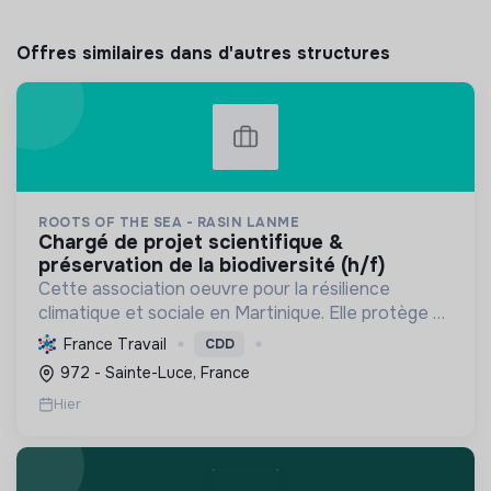
Offres similaires dans d'autres structures
ROOTS OF THE SEA - RASIN LANME
chargé de projet scientifique &
préservation de la biodiversité (h/f)
Cette association oeuvre pour la résilience
climatique et sociale en Martinique. Elle protège et
restaure les écosystèmes marins et côtiers,
France Travail
CDD
sensibilise le public et mobilise les citoyens pour un
972 - Sainte-Luce, France
aven...
Hier