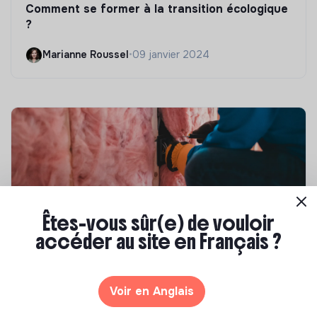
Comment se former à la transition écologique
?
Marianne Roussel
•
09 janvier 2024
Êtes-vous sûr(e) de vouloir
accéder au site en Français ?
Compétences & formations
Top 8 des formations en rénovation
Voir en Anglais
énergétique des bâtiments