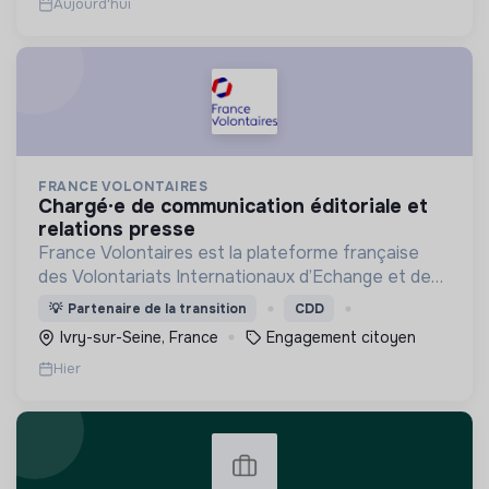
Aujourd'hui
FRANCE VOLONTAIRES
chargé·e de communication éditoriale et
relations presse
France Volontaires est la plateforme française
des Volontariats Internationaux d’Echange et de
Solidarité.
💡
Partenaire de la transition
CDD
Ivry-sur-Seine, France
Engagement citoyen
Hier