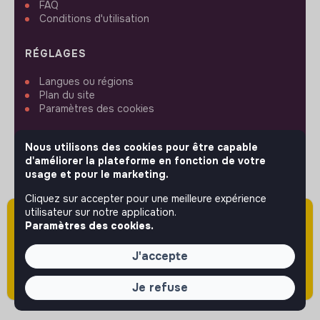
FAQ
Conditions d'utilisation
RÉGLAGES
Langues ou régions
Plan du site
Paramètres des cookies
Nous utilisons des cookies pour être capable
d'améliorer la plateforme en fonction de votre
usage et pour le marketing.
SUIVEZ-NOUS
Cliquez sur accepter pour une meilleure expérience
utilisateur sur notre application.
Attention cette annonce a été publiée il y a
Paramètres des cookies.
plus de 60 jours (le 01/06/2026) et est sans
© 2026 jobs that makesense.
doute expirée ou non mise à jour.
J'accepte
Je refuse