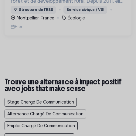
forêt et de développement rural. Depuis 2011, elle
lutte pour la préservation de la forêt et de la
💡
Structure de l’ESS
Service civique / VSI
biodiversité en Colombie au Pérou et en France
Montpellier, France
Écologie
Hier
Trouve une alternance à impact positif
avec jobs that make sense
Stage Chargé De Communication
Alternance Chargé De Communication
Emploi Chargé De Communication