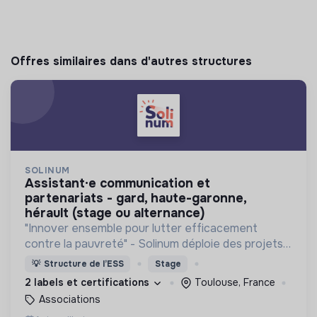
Offres similaires dans d'autres structures
SOLINUM
assistant·e communication et
partenariats - gard, haute-garonne,
hérault (stage ou alternance)
"Innover ensemble pour lutter efficacement
contre la pauvreté" - Solinum déploie des projets
d'innovation sociale qui utilisent le numérique pour
💡
Structure de l’ESS
Stage
participer à la lutte contre la pauvreté
2 labels et certifications
Toulouse, France
Associations