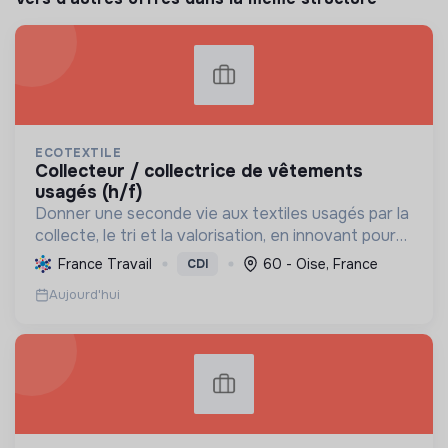
ECOTEXTILE
collecteur / collectrice de vêtements
usagés (h/f)
Donner une seconde vie aux textiles usagés par la
collecte, le tri et la valorisation, en innovant pour
une économie 100% circulaire et créatrice
France Travail
60 - Oise, France
CDI
d'emplois durables.
Aujourd'hui