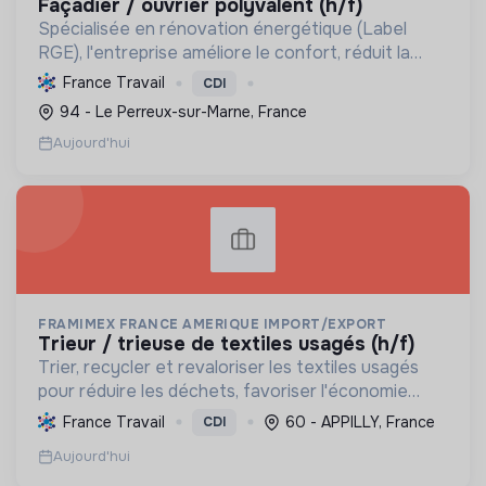
façadier / ouvrier polyvalent (h/f)
Spécialisée en rénovation énergétique (Label
RGE), l'entreprise améliore le confort, réduit la
consommation et les émissions de carbone par
France Travail
CDI
l'isolation, les menuiseries et la ventilation, rendant
94 - Le Perreux-sur-Marne, France
les ...
Aujourd'hui
FRAMIMEX FRANCE AMERIQUE IMPORT/EXPORT
trieur / trieuse de textiles usagés (h/f)
Trier, recycler et revaloriser les textiles usagés
pour réduire les déchets, favoriser l'économie
circulaire et minimiser l'impact environnemental de
France Travail
60 - APPILLY, France
CDI
l'industrie textile.
Aujourd'hui