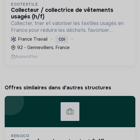
ECOTEXTILE
collecteur / collectrice de vêtements
usagés (h/f)
Collecter, trier et valoriser les textiles usagés en
France pour réduire les déchets, favoriser
l'économie circulaire et créer des emplois, tout en
France Travail
CDI
développant des solutions innovantes.
92 - Gennevilliers, France
Aujourd'hui
Offres similaires dans d'autres structures
RENOCO