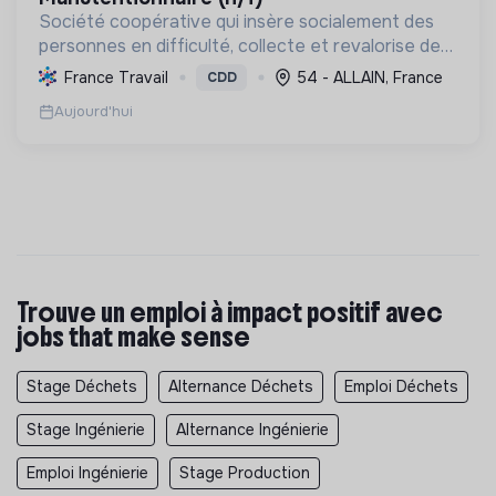
Société coopérative qui insère socialement des
personnes en difficulté, collecte et revalorise des
textiles pour réduire les déchets et promouvoir
France Travail
54 - ALLAIN, France
CDD
une économie circulaire locale.
Aujourd'hui
Trouve un emploi à impact positif avec
jobs that make sense
Stage Déchets
Alternance Déchets
Emploi Déchets
Stage Ingénierie
Alternance Ingénierie
Emploi Ingénierie
Stage Production