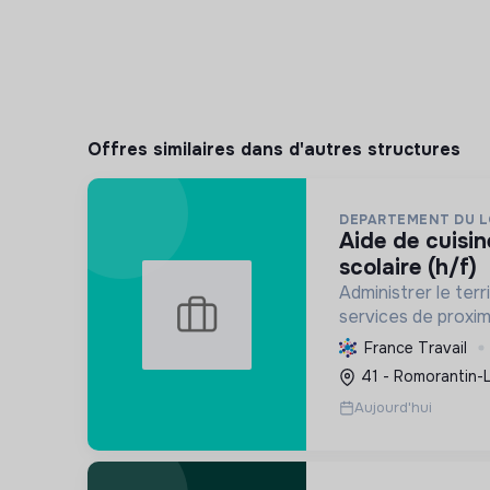
Offres similaires dans d'autres structures
DEPARTEMENT DU L
aide de cuisine en restauration
scolaire (h/f)
Administrer le terr
services de proxim
social à l'éducatio
France Travail
infrastructures, la
41 - Romorantin-
l'environnement.
Aujourd'hui