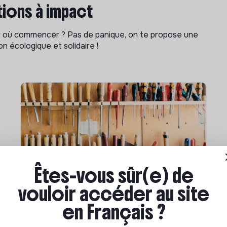
ions à impact
ar où commencer ? Pas de panique, on te propose une
n écologique et solidaire !
Êtes-vous sûr(e) de
Compétences & formations
vouloir accéder au site
Comment se former à la
en Français ?
transition écologique ?