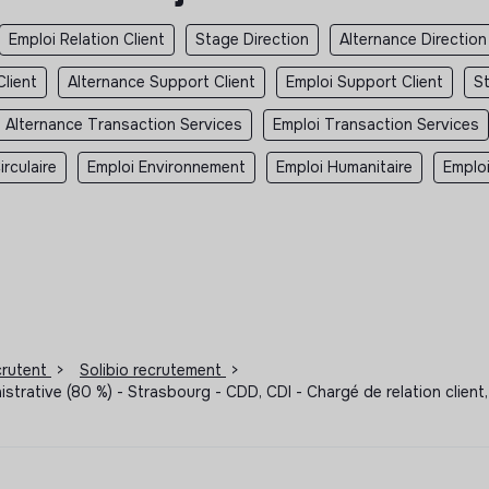
Emploi Relation Client
Stage Direction
Alternance Direction
lient
Alternance Support Client
Emploi Support Client
S
Alternance Transaction Services
Emploi Transaction Services
rculaire
Emploi Environnement
Emploi Humanitaire
Emplo
ecrutent
>
Solibio recrutement
>
trative (80 %) - Strasbourg - CDD, CDI - Chargé de relation client,