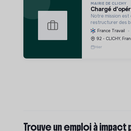
MAIRIE DE CLICHY
chargé d'opér
Notre mission est 
restructurer des b
conception à la liv
France Travail
coûts, délais et be
92 - CLICHY, Fra
développement dura
Hier
Trouve un emploi à impact 