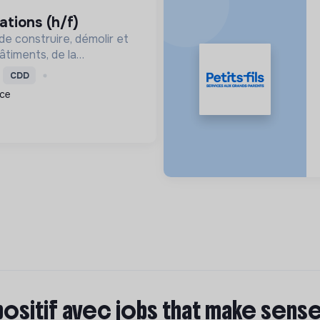
ations (h/f)
de construire, démolir et
âtiments, de la
raison, en respectant les
CDD
soins. Nous intégrons le
nce
ble et le bien-...
positif avec jobs that make sens