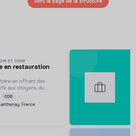
Vers la page de la structure
OIR ET CHER
itoire en offrant des
ité aux citoyens, du
n, en passant par les
CDD
 culture et
Lanthenay, France