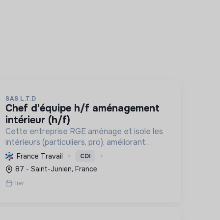
SAS L.T.D
chef d'équipe h/f aménagement
intérieur (h/f)
Cette entreprise RGE aménage et isole les
intérieurs (particuliers, pro), améliorant
confort et performance énergétique grâce
France Travail
CDI
à la plâtrerie, aux plafonds suspendus et à la
87 - Saint-Junien, France
menuiserie d'agencement.
Hier