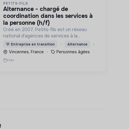
PETITS-FILS
alternance - chargé de
coordination dans les services à
la personne (h/f)
Créé en 2007, Petits-fils est un réseau
national d'agences de services à la
personne spécialisées dans l'aide à domicile
💡
Entreprise en transition
Alternance
pour les personnes âgées.
Vincennes, France
Personnes âgées
Hier
e