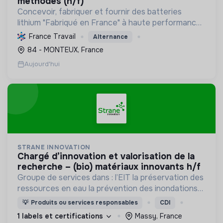
méthodes (h/f)
Concevoir, fabriquer et fournir des batteries
lithium "Fabriqué en France" à haute performance,
favorisant le stockage d'énergie et la mobilité
France Travail
Alternance
électrique, avec un engagement éco-responsable.
84 - MONTEUX, France
Aujourd'hui
STRANE INNOVATION
chargé d’innovation et valorisation de la
recherche – (bio) matériaux innovants h/f
Groupe de services dans : l’EIT la préservation des
ressources en eau la prévention des inondations
l’agriculture durable et les écosystèmes
💡
Produits ou services responsables
CDI
terrestres les sciences cognitives
1 labels et certifications
Massy, France