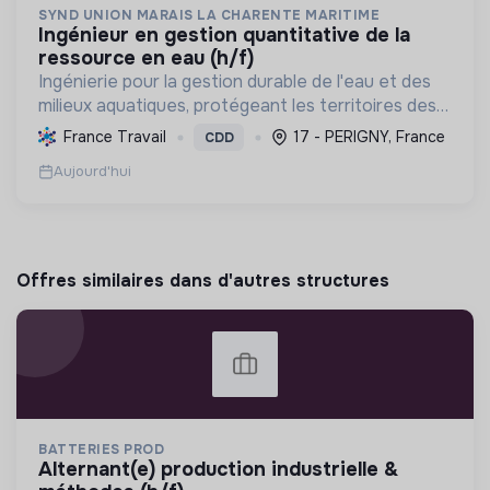
SYND UNION MARAIS LA CHARENTE MARITIME
ingénieur en gestion quantitative de la
ressource en eau (h/f)
Ingénierie pour la gestion durable de l'eau et des
milieux aquatiques, protégeant les territoires des
inondations et préservant la biodiversité des
France Travail
17 - PERIGNY, France
CDD
marais et zones humides en Charente-Maritime.
Aujourd'hui
Offres similaires dans d'autres structures
BATTERIES PROD
alternant(e) production industrielle &