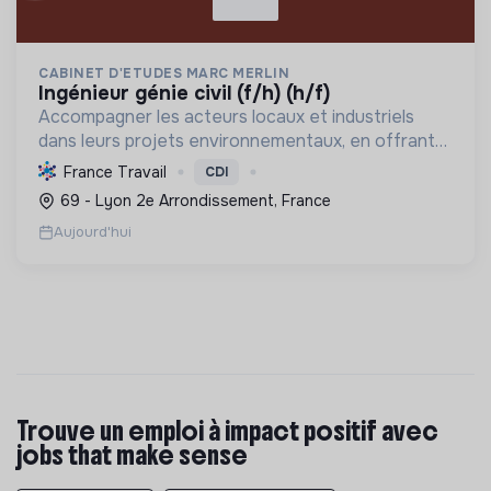
CABINET D'ETUDES MARC MERLIN
ingénieur génie civil (f/h) (h/f)
Accompagner les acteurs locaux et industriels
dans leurs projets environnementaux, en offrant
une expertise en ingénierie et conseil pour une
France Travail
CDI
transition écologique durable.
69 - Lyon 2e Arrondissement, France
Aujourd'hui
Trouve un emploi à impact positif avec
jobs that make sense