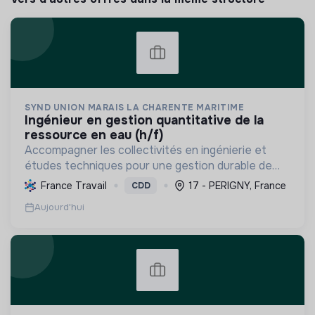
SYND UNION MARAIS LA CHARENTE MARITIME
ingénieur en gestion quantitative de la
ressource en eau (h/f)
Accompagner les collectivités en ingénierie et
études techniques pour une gestion durable de
l'eau, prévenir les inondations et préserver les
France Travail
17 - PERIGNY, France
CDD
milieux aquatiques face au changement climatique.
Aujourd'hui