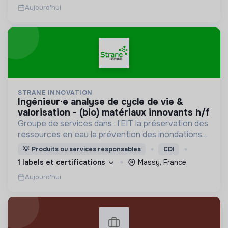
Aujourd'hui
STRANE INNOVATION
ingénieur·e analyse de cycle de vie &
valorisation - (bio) matériaux innovants h/f
Groupe de services dans : l’EIT la préservation des
ressources en eau la prévention des inondations
l’agriculture durable et les écosystèmes
💡
Produits ou services responsables
CDI
terrestres les sciences cognitives
1 labels et certifications
Massy, France
Aujourd'hui