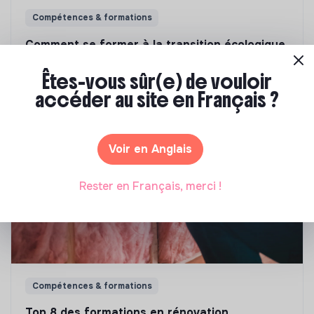
Compétences & formations
Comment se former à la transition écologique
?
Êtes-vous sûr(e) de vouloir
Marianne Roussel
•
09 janvier 2024
accéder au site en Français ?
Voir en Anglais
Rester en Français, merci !
Compétences & formations
Top 8 des formations en rénovation