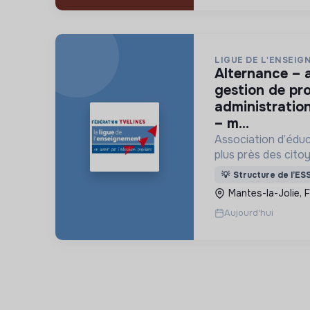
LIGUE DE L'ENSEIG
alternance – assistant(e) en
gestion de pro
administration
– m...
Association d’éduc
plus près des cito
locaux pour promouv
💡
Structure de l’ES
pour l’éducation e
Mantes-la-Jolie, 
vivre la Laïcité.
Aujourd'hui