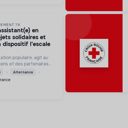
NEMENT 78
jets solidaires et
 dispositif l'escale
ation populaire, agit au
yens et des partenaires
oir le lien social, agir
S
Alternance
t la citoyenneté et faire
France