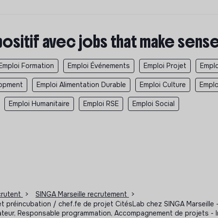
positif avec jobs that make sens
Emploi Formation
Emploi Événements
Emploi Projet
Emplo
lopment
Emploi Alimentation Durable
Emploi Culture
Emplo
Emploi Humanitaire
Emploi RSE
Emploi Social
ecrutent
>
SINGA Marseille recrutement
>
t préincubation / chef.fe de projet CitésLab chez SINGA Marseille
itateur, Responsable programmation, Accompagnement de projets - I