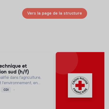
Vers la page de la structure
ion sud (h/f)
alifié dans l'agriculture,
et l'environnement, en
cologie et les
CDI
une transition durable et
a nature.