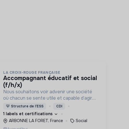
LA CROIX-ROUGE FRANÇAISE
accompagnant éducatif et social
(f/h/x)
Nous souhaitons voir advenir une société
où chacun se sente utile et capable d’agir.
Pour cela, nous proposons des moyens et
💡
Structure de l’ESS
CDI
des lieux d’engagement innovants et
1 labels et certifications
adaptés à tous.
ARBONNE LA FORET, France
Social
Aujourd'hui