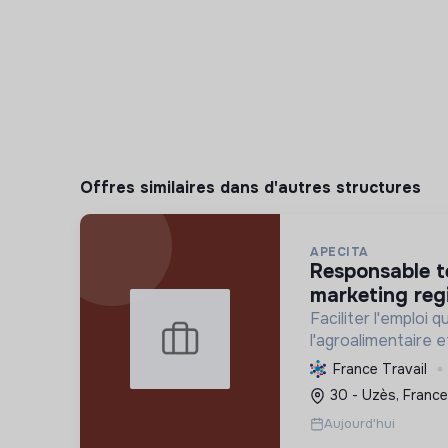
Offres similaires dans d'autres structures
APECITA
responsable technique et
marketing reg
Faciliter l'emploi qu
l'agroalimentaire 
promouvant l'agroé
France Travail
biosolutions pour 
30 - Uzès, France
respectueuse de l
Aujourd'hui