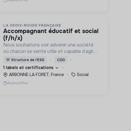
LA CROIX-ROUGE FRANÇAISE
accompagnant éducatif et social
(f/h/x)
Nous souhaitons voir advenir une société
où chacun se sente utile et capable d’agir.
Pour cela, nous proposons des moyens et
💡
Structure de l’ESS
CDD
des lieux d’engagement innovants et
1 labels et certifications
adaptés à tous.
ARBONNE LA FORET, France
Social
Aujourd'hui