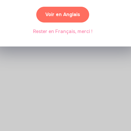
Comment se former à la
transition écologique ?
Voir en Anglais
Rester en Français, merci !
Marianne Roussel
•
09 janvier 2024