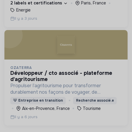
2 labels et certifications
Paris, France
Energie
Il y a 3 jours
OZATERRA
développeur / cto associé - plateforme
d'agritourisme
Propulser l’agritourisme pour transformer
durablement nos façons de voyager, de
consommer et nos territoires.
💡
Entreprise en transition
Recherche associé.e
Aix-en-Provence, France
Tourisme
Il y a 6 jours