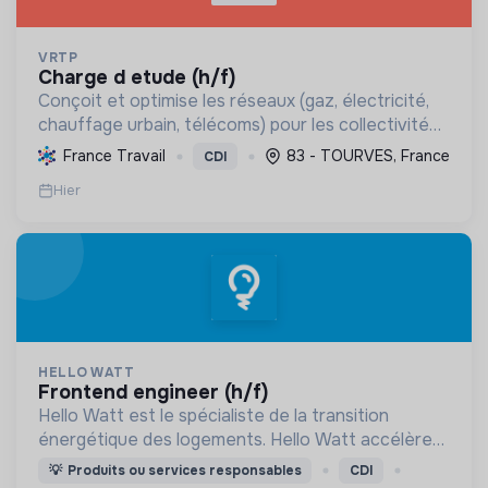
VRTP
charge d etude (h/f)
Conçoit et optimise les réseaux (gaz, électricité,
chauffage urbain, télécoms) pour les collectivités
et grands donneurs d'ordre, de la faisabilité aux
France Travail
83 - TOURVES, France
CDI
plans d'exécution, soutenant la transition énerg...
Hier
HELLO WATT
frontend engineer (h/f)
Hello Watt est le spécialiste de la transition
énergétique des logements. Hello Watt accélère
la transition énergétique en la rendant plus simple,
💡
Produits ou services responsables
CDI
plus intelligente et plus accessible.