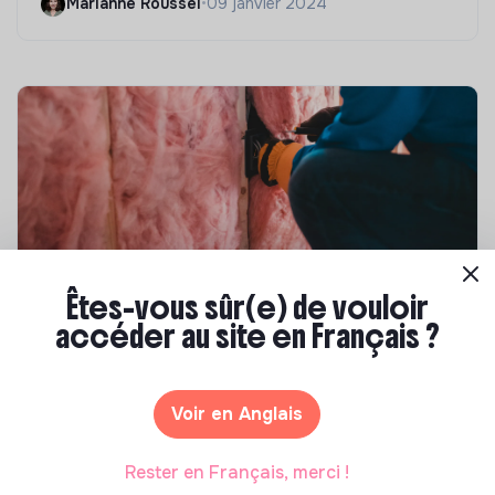
Marianne Roussel
•
09 janvier 2024
Êtes-vous sûr(e) de vouloir
Compétences & formations
accéder au site en Français ?
Top 8 des formations en rénovation
énergétique des bâtiments
Voir en Anglais
Marianne Roussel
•
21 janvier 2025
Rester en Français, merci !