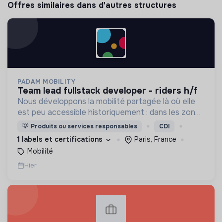
Offres similaires dans d'autres structures
PADAM MOBILITY
team lead fullstack developer - riders h/f
Nous développons la mobilité partagée là où elle
est peu accessible historiquement : dans les zones
périurbaines et rurales, en heures creuses, pour
💡
Produits ou services responsables
CDI
les personnes à mobilité réduite.
1 labels et certifications
Paris, France
Mobilité
Hier