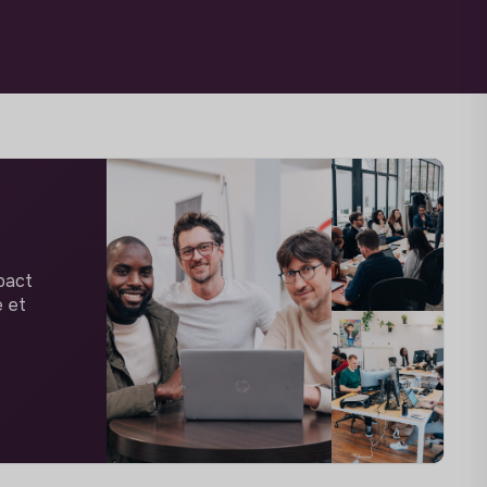
pact
e et