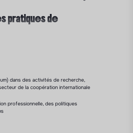
s pratiques de
nalyses de programmes de formation (re-
gogiques et modèles émergents
 et besoins en compétences (marché du
um) dans des activités de recherche,
rmation, données publiques, benchmarks
 secteur de la coopération internationale
ls
on professionnelle, des politiques
us
ologiques pour analyser et comparer des
e, d’analyse et de suivi de données