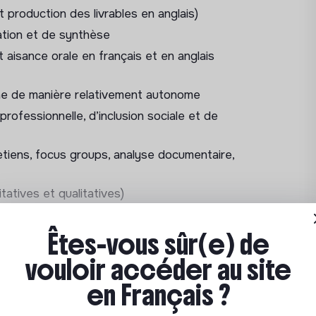
t production des livrables en anglais)
de données (ex : web scraping, extraction de
ation et de synthèse
aisance orale en français et en anglais
sertion, inclusion, etc.)
tion de livrables
he de manière relativement autonome
rofessionnelle, d’inclusion sociale et de
e de livrables tangibles: notes, rapports
tiens, focus groups, analyse documentaire,
 transférables
ons stratégiques
atives et qualitatives)
ualisation, mise en récit, synthèses
données (tableaux, visualisations,
Êtes-vous sûr(e) de
arning innovant tutoré
tisée de données (web scraping, APIs,
vouloir accéder au site
en Français ?
aluation de dispositifs de formation ou de
on d’outils pédagogiques notamment des