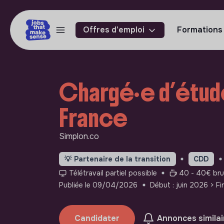
Offres d'emploi
Formations
Chargé·e d’étude
France
Simplon.co
💡
Partenaire de la transition
CDD
Télétravail partiel possible
40 - 40€ brut
Publiée le 09/04/2026
Début : juin 2026
> F
Candidater
Annonces similai