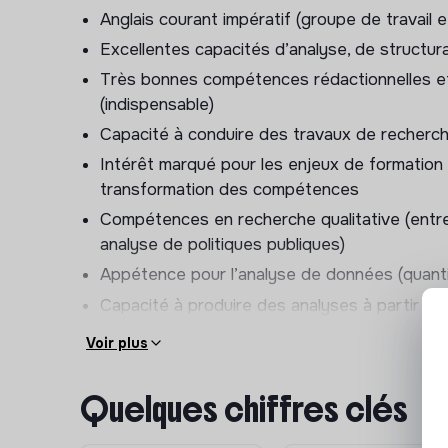
Anglais courant impératif (groupe de travail e
Participer à l’automatisation de la collecte 
Excellentes capacités d’analyse, de structur
données ouvertes, veille structurée)
Très bonnes compétences rédactionnelles et 
Appuyer la formalisation d’indicateurs (coût, in
(indispensable)
3. Capitalisation et produc
Capacité à conduire des travaux de recherc
Intérêt marqué pour les enjeux de formation p
Synthétiser les résultats d’analyse sous form
transformation des compétences
ou supports de présentation
Compétences en recherche qualitative (entre
Identifier et formaliser des bonnes pratiques
analyse de politiques publiques)
Contribuer à la production de recommandati
Appétence pour l’analyse de données (quantit
Valoriser des analyses issues de données (vis
Capacité à produire des analyses à partir de 
exploitables)
synthèses exploitables)
Voir plus
4. Conception produit e-le
Une première expérience en collecte automa
par IA et expérimentation
outils de veille) est un plus
Quelques chiffres clés
Sensibilité aux enjeux de la donnée dans l’év
Participer à la conception ou à l’améliorati
politiques publiques