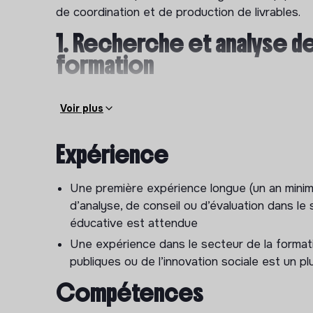
de coordination et de production de livrables.
1. Recherche et analyse de
formation
Réaliser des revues de littérature et des a
Voir plus
skilling / up-skilling) en France et en Europe
Identifier les tendances, innovations péda
Expérience
Analyser les liens entre offre de formation
travail, transitions)
Une première expérience longue (un an minim
Exploiter des jeux de données (bases de fo
d’analyse, de conseil ou d’évaluation dans le
internationaux) pour enrichir les analyses
éducative est attendue
2. Structuration de cadres d’analyse et outi
Une expérience dans le secteur de la formati
publiques ou de l’innovation sociale est un pl
Contribuer à la définition de cadres méthod
Compétences
dispositifs de formation
Participer à la conception d’outils de collect