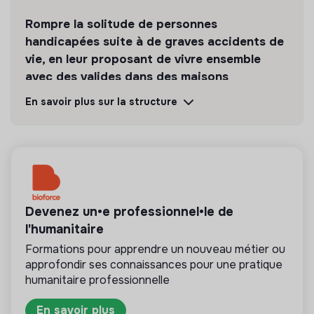
Rompre la solitude de personnes
handicapées suite à de graves accidents de
vie, en leur proposant de vivre ensemble
avec des valides dans des maisons
partagées, et s'intégrer dans la vie du
En savoir plus sur la structure
quartier.
Découvrir
Suivre
💡
Structure de l’ESS
Devenez un•e professionnel•le de
l'humanitaire
Cette structure repose sur un principe de
solidarité et d’utilité sociale : son mode de
Formations pour apprendre un nouveau métier ou
gestion est démocratique et participatif, et sa
approfondir ses connaissances pour une pratique
lucrativité est limitée. Il s’agit d’une association,
humanitaire professionnelle
coopérative, fondation, mutuelle ou entreprise
ESUS.
En savoir plus