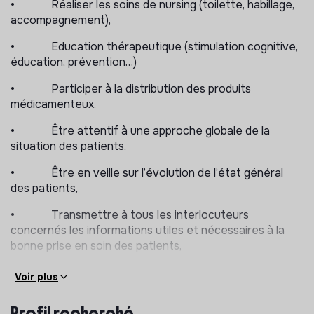
• Réaliser les soins de nursing (toilette, habillage,
accompagnement),
• Education thérapeutique (stimulation cognitive,
éducation, prévention…)
• Participer à la distribution des produits
médicamenteux,
• Être attentif à une approche globale de la
situation des patients,
• Être en veille sur l’évolution de l’état général
des patients,
• Transmettre à tous les interlocuteurs
concernés les informations utiles et nécessaires à la
bonne prise en soin des patients,
• Assurer la cohérence du suivi de soins et des
Voir plus
actions de soins entreprises,
Profil recherché