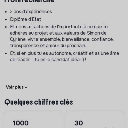
• Participer régulièrement à des réunions de
transmissions et/ou d’informations pluridisciplinaires.
3 ans d’expériences
Diplôme d’Etat
Et nous attachons de l'importante à ce que tu
adhères au projet et aux valeurs de Simon de
Cyrène: vivre ensemble, bienveillance, confiance,
transparence et amour du prochain.
Et, si en plus tu es autonome, créatif et as une âme
de leader. .. tu es le candidat idéal :) !
Voir plus
Quelques chiffres clés
1000
30