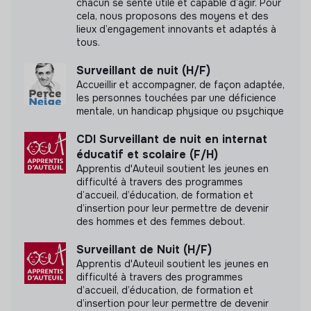
chacun se sente utile et capable d’agir. Pour
cela, nous proposons des moyens et des
Cette structure n'a pas souhaité nous
lieux d’engagement innovants et adaptés à
communiquer les labels ou certifications qu'elle a
tous.
pu obtenir.
Surveillant de nuit (H/F)
Accueillir et accompagner, de façon adaptée,
les personnes touchées par une déficience
mentale, un handicap physique ou psychique
Pratiques et politiques internes
CDI Surveillant de nuit en internat
Avantages sociaux
éducatif et scolaire (F/H)
Apprentis d'Auteuil soutient les jeunes en
Partage de la valeur
difficulté à travers des programmes
d’accueil, d’éducation, de formation et
Diversité et inclusion
d’insertion pour leur permettre de devenir
des hommes et des femmes debout.
Accessibilité des locaux
Surveillant de Nuit (H/F)
Mesures de soutien pour les travailleurs
Apprentis d'Auteuil soutient les jeunes en
handicapés
difficulté à travers des programmes
Soutien aux parents et soignants
d’accueil, d’éducation, de formation et
d’insertion pour leur permettre de devenir