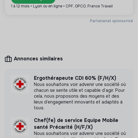
1 à 12 mois • Lyon ou en ligne • CPF, OPCO, France Travail
Partenariat sponsorisé
Plus d'informations
Site internet
Association
Entre 250 et 2000
Handicap
salariés
Annonces similaires
Ergothérapeute CDI 60% (F/H/X)
Mesure d'impact
Nous souhaitons voir advenir une société où
chacun se sente utile et capable d’agir. Pour
Simon de Cyrène n'a pas encore transmis de
cela, nous proposons des moyens et des
mesure d'impact
lieux d’engagement innovants et adaptés à
tous.
Chef(fe) de service Equipe Mobile
santé Précarité (H/F/X)
Labels et certifications
Nous souhaitons voir advenir une société où