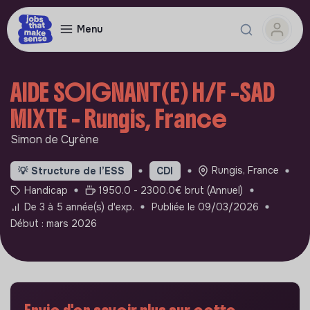
Menu
AIDE SOIGNANT(E) H/F -SAD
MIXTE - Rungis, France
Simon de Cyrène
Rungis, France
💡
Structure de l’ESS
CDI
Handicap
1950.0 - 2300.0€ brut (Annuel)
De 3 à 5 année(s) d'exp.
Publiée le 09/03/2026
Début : mars 2026