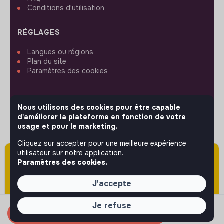
Conditions d'utilisation
RÉGLAGES
Langues ou régions
Plan du site
Paramètres des cookies
Nous utilisons des cookies pour être capable
d'améliorer la plateforme en fonction de votre
SUIVEZ-NOUS
usage et pour le marketing.
Cliquez sur accepter pour une meilleure expérience
utilisateur sur notre application.
Attention cette annonce a été publiée il y a
© 2026 jobs that makesense.
Paramètres des cookies.
plus de 60 jours (le 09/03/2026) et est sans
doute expirée ou non mise à jour.
J'accepte
Je refuse
Candidater