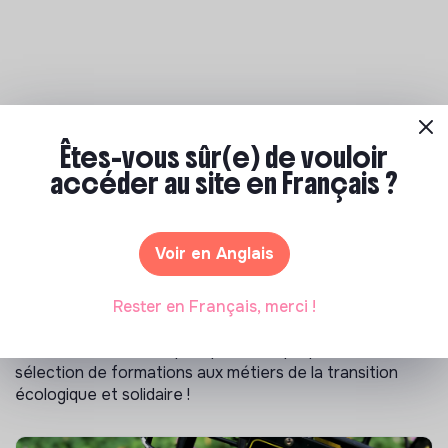
Les entreprises à impact positif et associations qui recrutent
>
Êtes-vous sûr(e) de vouloir
Simon de Cyrène recrutement
>
accéder au site en Français ?
AIDE SOIGNANT(E) H/F -SAD MIXTE - Rungis - CDI - Autres -
Handicap - 09/03/2026
Voir en Anglais
Notre sélection de formations à impact
Rester en Français, merci !
Tu souhaites te réorienter mais tu ne sais pas par où
commencer ? Pas de panique, on te propose une
sélection de formations aux métiers de la transition
écologique et solidaire !