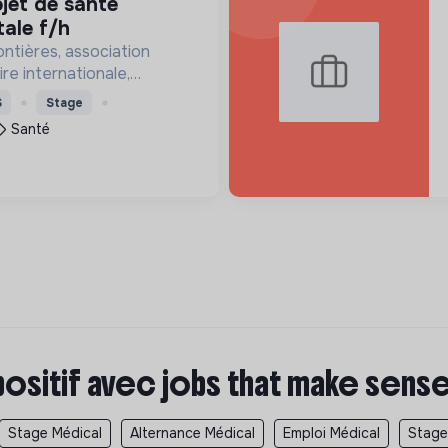
ale f/h
ntières, association
re internationale,
tance médicale à des
S
Stage
a vie est menacée.
Santé
positif avec jobs that make sens
Stage Médical
Alternance Médical
Emploi Médical
Stage