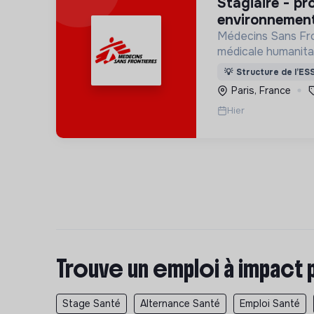
stagiaire - projet de santé
environnement
Médecins Sans Fro
médicale humanitai
apporte une assis
💡
Structure de l’ES
populations dont l
Paris, France
Hier
Trouve un emploi à impact 
Stage Santé
Alternance Santé
Emploi Santé