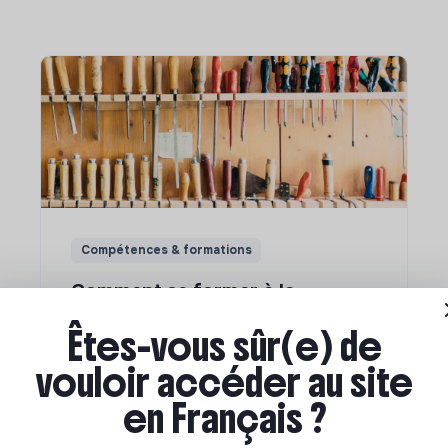
Compétences & formations
Comment se former à la
transition écologique ?
Êtes-vous sûr(e) de
vouloir accéder au site
Marianne Roussel
•
09 janvier 2024
en Français ?