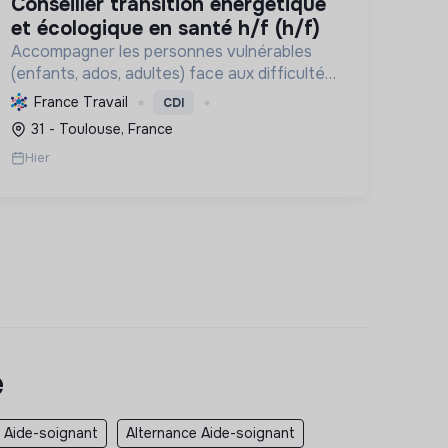
conseiller transition énergétique
et écologique en santé h/f (h/f)
Accompagner les personnes vulnérables
(enfants, ados, adultes) face aux difficultés
et promouvoir des pratiques écologiques
France Travail
CDI
durables dans ses structures.
31 - Toulouse, France
Hier
e
 Aide-soignant
Alternance Aide-soignant