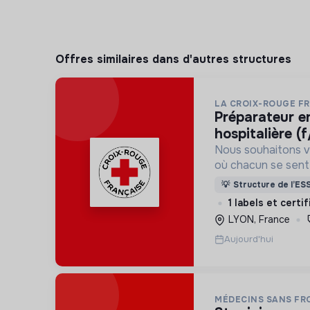
Offres similaires dans d'autres structures
LA CROIX-ROUGE F
préparateur en pharmacie
hospitalière (f
Nous souhaitons v
où chacun se sente 
Pour cela, nous p
💡
Structure de l’ES
des lieux d’engag
1 labels et certi
adaptés à tous.
LYON, France
Aujourd'hui
MÉDECINS SANS FR