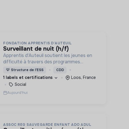
FONDATION APPRENTIS D'AUTEUIL
surveillant de nuit (h/f)
Apprentis d'Auteuil soutient les jeunes en
difficulté à travers des programmes
d’accueil, d’éducation, de formation et
💡
Structure de l’ESS
CDD
d’insertion pour leur permettre de devenir
1 labels et certifications
Loos, France
des hommes et des femmes debout.
Social
Aujourd'hui
ASSOC REG SAUVEGARDE ENFANT ADO ADUL