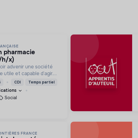
RANÇAISE
/h/x)
oir advenir une société
utile et capable d’agir.
roposons des moyens et
S
CDI
Temps partiel
ement innovants et
fications
Social
ONTIÈRES FRANCE