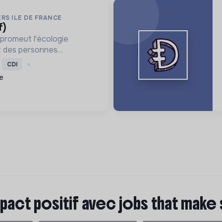
RS ILE DE FRANCE
f)
promeut l'écologie
nt des personnes
mploi et des projets
CDI
, améliorant le cadre de
e
 métiers verts, pour une
pact positif avec jobs that make