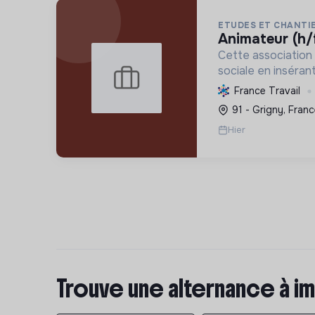
ETUDES ET CHANTIE
animateur (h/
Cette association 
sociale en inséra
vulnérables par l'e
France Travail
d'intérêt collectif
91 - Grigny, Franc
vie et formant aux
Hier
tr...
Trouve une alternance à im