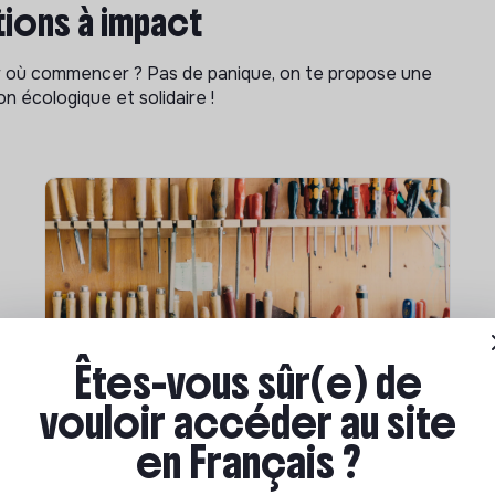
ions à impact
ar où commencer ? Pas de panique, on te propose une
n écologique et solidaire !
Êtes-vous sûr(e) de
Compétences & formations
vouloir accéder au site
Comment se former à la
en Français ?
transition écologique ?