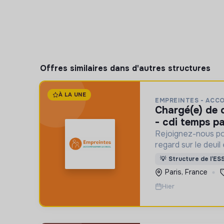
Offres similaires dans d'autres structures
À LA UNE
EMPREINTES - ACC
chargé(e) de communication f/h
- cdi temps pa
Rejoignez-nous po
regard sur le deuil
aident un proche !
💡
Structure de l’ES
Paris, France
Hier