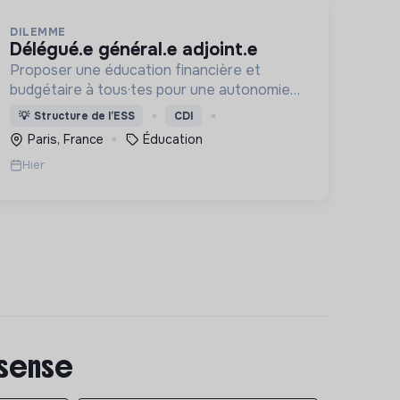
DILEMME
délégué.e général.e adjoint.e
Proposer une éducation financière et
budgétaire à tous·tes pour une autonomie
face aux produits financiers, bancaires et
💡
Structure de l’ESS
CDI
assurantiels et briser le tabou autour de
Paris, France
Éducation
l'argent.
Hier
 sense