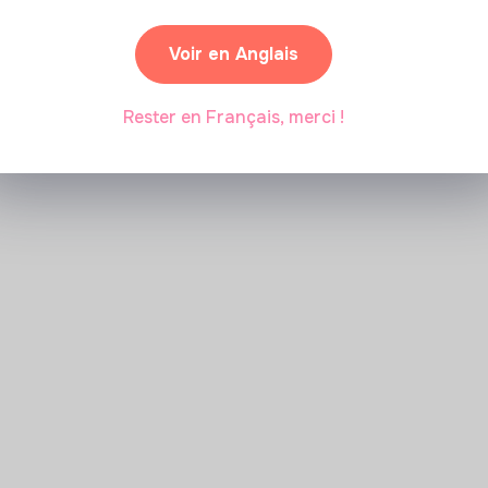
Marianne Roussel
•
09 janvier 2024
Voir en Anglais
Rester en Français, merci !