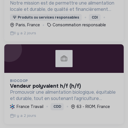
Notre mission est de permettre une alimentation
locale et durable, de qualité et financièrement
abordable.
💡
Produits ou services responsables
CDI
Paris, France
Consommation responsable
Il y a 2 jours
BIOCOOP
vendeur polyvalent h/f (h/f)
Promouvoir une alimentation biologique, équitable
et durable, tout en soutenant l'agriculture
paysanne, en réduisant les déchets et en agissant
France Travail
63 - RIOM, France
CDD
pour une société plus juste et solidaire.
Il y a 2 jours