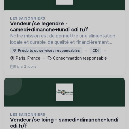
LES SAISONNIERS
vendeur/se legendre -
samedi+dimanche+lundi cdi h/f
Notre mission est de permettre une alimentation
locale et durable, de qualité et financièrement
abordable.
💡
Produits ou services responsables
CDI
Paris, France
Consommation responsable
Il y a 2 jours
LES SAISONNIERS
vendeur/se loing - samedi+dimanche+lundi
cdi h/f