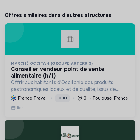
Offres similaires dans d'autres structures
MARCHÉ OCCITAN (GROUPE ARTERRIS)
conseiller vendeur point de vente
alimentaire (h/f)
Offrir aux habitants d'Occitanie des produits
gastronomiques locaux et de qualité, issus de
circuits courts et d'une agriculture durable, tout
France Travail
31 - Toulouse, France
CDD
en soutenant les producteurs régionaux.
Hier