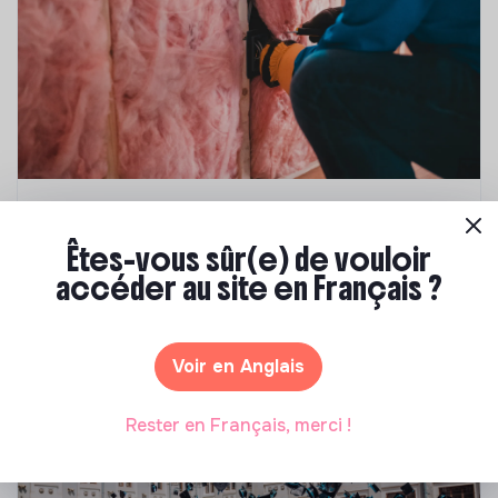
Compétences & formations
Êtes-vous sûr(e) de vouloir
Top 8 des formations en rénovation
accéder au site en Français ?
énergétique des bâtiments
Marianne Roussel
•
21 janvier 2025
Voir en Anglais
Rester en Français, merci !