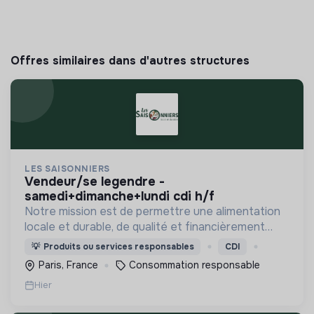
Offres similaires dans d'autres structures
LES SAISONNIERS
vendeur/se legendre -
samedi+dimanche+lundi cdi h/f
Notre mission est de permettre une alimentation
locale et durable, de qualité et financièrement
abordable.
💡
Produits ou services responsables
CDI
Paris, France
Consommation responsable
Hier