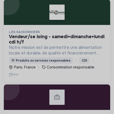
LES SAISONNIERS
vendeur/se loing - samedi+dimanche+lundi
cdi h/f
Notre mission est de permettre une alimentation
locale et durable, de qualité et financièrement
abordable.
💡
Produits ou services responsables
CDI
Paris, France
Consommation responsable
Hier