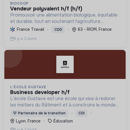
BIOCOOP
vendeur polyvalent h/f (h/f)
Promouvoir une alimentation biologique, équitable
et durable, tout en soutenant l'agriculture
paysanne, en réduisant les déchets et en agissant
France Travail
63 - RIOM, France
CDD
pour une société plus juste et solidaire.
Il y a 2 jours
L'ÉCOLE GUSTAVE
business developer h/f
L'école Gustave est une école qui vise à redorer
les métiers du Bâtiment et à construire le monde
de demain. Notre ESS recrute ses apprenants en
💡
Partenaire de la transition
CDI
fonction de leur motivation et non de leur diplôme.
Lyon, France
Éducation
Il y a 2 jours