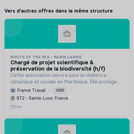
Vers d'autres offres dans la même structure
ROOTS OF THE SEA - RASIN LANME
chargé de projet scientifique &
préservation de la biodiversité (h/f)
Cette association oeuvre pour la résilience
climatique et sociale en Martinique. Elle protège et
restaure les écosystèmes marins et côtiers,
France Travail
CDD
sensibilise le public et mobilise les citoyens pour un
972 - Sainte-Luce, France
aven...
Hier