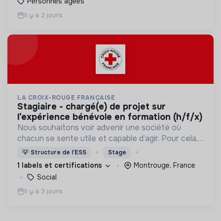
Personnes âgées
Il y a 2 jours
LA CROIX-ROUGE FRANÇAISE
stagiaire - chargé(e) de projet sur
l’expérience bénévole en formation (h/f/x)
Nous souhaitons voir advenir une société où
chacun se sente utile et capable d’agir. Pour cela,
nous proposons des moyens et des lieux
💡
Structure de l’ESS
Stage
d’engagement innovants et adaptés à tous.
1 labels et certifications
Montrouge, France
Social
Il y a 3 jours