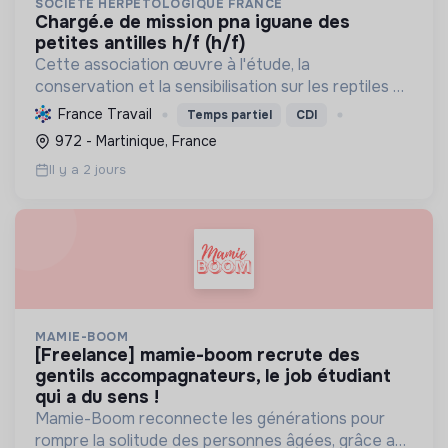
SOCIETE HERPETOLOGIQUE FRANCE
chargé.e de mission pna iguane des
petites antilles h/f (h/f)
Cette association œuvre à l'étude, la
conservation et la sensibilisation sur les reptiles et
amphibiens. Elle protège ces espèces et leurs
France Travail
Temps partiel
CDI
habitats, améliore les connaissances scientifiques
972 - Martinique, France
et promeut...
Il y a 2 jours
MAMIE-BOOM
[freelance] mamie-boom recrute des
gentils accompagnateurs, le job étudiant
qui a du sens !
Mamie-Boom reconnecte les générations pour
rompre la solitude des personnes âgées, grâce aux