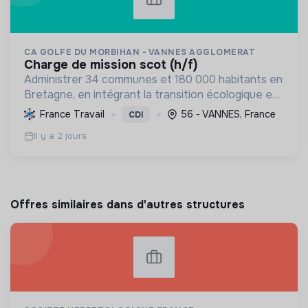
CA GOLFE DU MORBIHAN - VANNES AGGLOMERAT
charge de mission scot (h/f)
Administrer 34 communes et 180 000 habitants en
Bretagne, en intégrant la transition écologique et
sociale par une planification résiliente, des achats
France Travail
56 - VANNES, France
CDI
durables et le soutien à l'économie verte.
Il y a 2 jours
Offres similaires dans d'autres structures