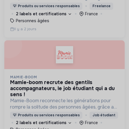
visites d'étudiants chaque semaine.
💡
Produits ou services responsables
Freelance
2 labels et certifications
France
Personnes âgées
Il y a 2 jours
MAMIE-BOOM
mamie-boom recrute des gentils
accompagnateurs, le job étudiant qui a du
sens !
Mamie-Boom reconnecte les générations pour
rompre la solitude des personnes âgées, grâce aux
visites d'étudiants chaque semaine.
💡
Produits ou services responsables
Job étudiant
2 labels et certifications
France