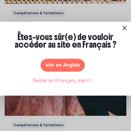
Compétences & formations
Comment se former à la transition écologique
?
Êtes-vous sûr(e) de vouloir
accéder au site en Français ?
Marianne Roussel
•
09 janvier 2024
Voir en Anglais
Rester en Français, merci !
Compétences & formations