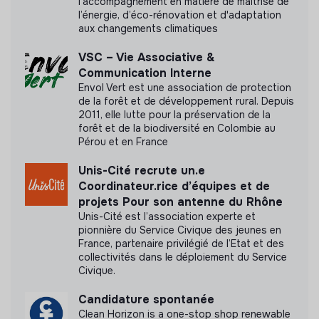
l'accompagnement en matière de maîtrise de
l’énergie, d’éco-rénovation et d'adaptation
Documents
aux changements climatiques
N'a pas encore communiqué de documents de
VSC – Vie Associative &
transparence
Communication Interne
Envol Vert est une association de protection
de la forêt et de développement rural. Depuis
2011, elle lutte pour la préservation de la
forêt et de la biodiversité en Colombie au
Pérou et en France
Unis-Cité recrute un.e
Coordinateur.rice d’équipes et de
projets Pour son antenne du Rhône
Unis-Cité est l’association experte et
pionnière du Service Civique des jeunes en
France, partenaire privilégié de l’Etat et des
collectivités dans le déploiement du Service
Civique.
Candidature spontanée
Clean Horizon is a one-stop shop renewable