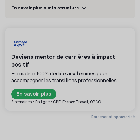
l’accompagnement et l’accès aux droits
En savoir plus sur la structure
fondamentaux, l’action du Secours
populaire se déploie dans le temps.
Découvrir
Suivre
💡
Service public ou d’utilité publique
Deviens mentor de carrières à impact
positif
Cette structure est publique (collectivité
Formation 100% dédiée aux femmes pour
territoriale, agence d’Etat, ministère, …) ou sa
accompagner les transitions professionnelles
mission est d’intérêt général : énergie, gestion de
l’eau et des déchets.
En savoir plus
9 semaines • En ligne • CPF, France Travail, OPCO
Partenariat sponsorisé
Plus d'informations
Site internet
Association
< 15 personnes
Social