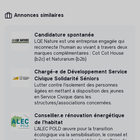
Annonces similaires
Mesure d'impact
Candidature spontanée
LQE Nature est une entreprise engagée qui
Secours populaire français - fédération des
reconnecte l’humain au vivant à travers deux
Yvelines n'a pas encore transmis de mesure
marques complémentaires : Cot Cot House
d'impact
(b2c) et Naturarium (b2b)
Chargé-e de Développement Service
Civique Solidarité Séniors
Lutter contre l'isolement des personnes
Labels et certifications
âgées en mettant à disposition des jeunes
en Service Civique dans les
structures/associations concernées.
Cette structure n'a pas souhaité nous
communiquer les labels ou certifications qu'elle a
Conseiller.e rénovation énergétique
pu obtenir.
de l'habitat
L’ALEC POLD œuvre pour la transition
écologique via la sensibilisation, le conseil et