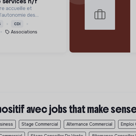
 services h/f
re accueille et
l’autonomie des
tion de précarité ou
S
CDI
ébergement, les soins et
Associations
 et professionnelle.
positif avec jobs that make sens
usiness
Stage Commercial
Alternance Commercial
Emploi
 Commercial
Stage Conseiller De Vente
Alternance Conseiller