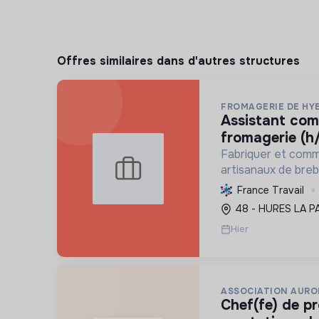
Offres similaires dans d'autres structures
FROMAGERIE DE HY
assistant commercial en
fromagerie (h/
Fabriquer et comm
artisanaux de brebi
soutenant l'agricul
France Travail
et en promouvant
48 - HURES LA P
et social équitable
Hier
ASSOCIATION AURO
chef(fe) de production et