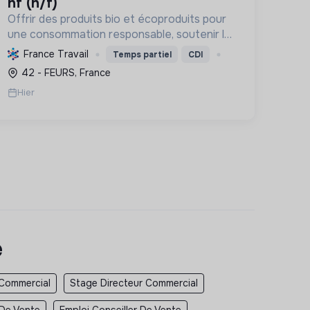
hf (h/f)
Offrir des produits bio et écoproduits pour
une consommation responsable, soutenir la
filière bio et la solidarité, en limitant notre
France Travail
Temps partiel
CDI
impact environnemental.
42 - FEURS, France
Hier
e
 Commercial
Stage Directeur Commercial
 De Vente
Emploi Conseiller De Vente