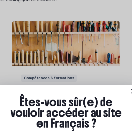
Compétences & formations
Comment se former à la
transition écologique ?
Êtes-vous sûr(e) de
vouloir accéder au site
en Français ?
Marianne Roussel
•
09 janvier 2024