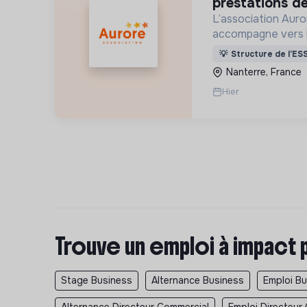
prestations de
L’association Auro
accompagne vers 
personnes en situa
💡
Structure de l’ES
d’exclusion via l’h
Nanterre, France
l’insertion sociale
Hier
Trouve un emploi à impact 
Stage Business
Alternance Business
Emploi B
Alternance Directeur Commercial
Emploi Directeur