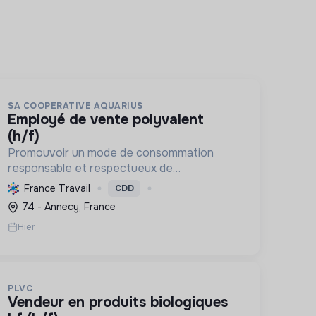
SA COOPERATIVE AQUARIUS
employé de vente polyvalent
(h/f)
Promouvoir un mode de consommation
responsable et respectueux de
l'environnement, en offrant des produits bio
France Travail
CDD
et équitables, en réduisant les déchets et
74 - Annecy, France
en soutenant l'économie locale et solidaire.
Hier
PLVC
vendeur en produits biologiques