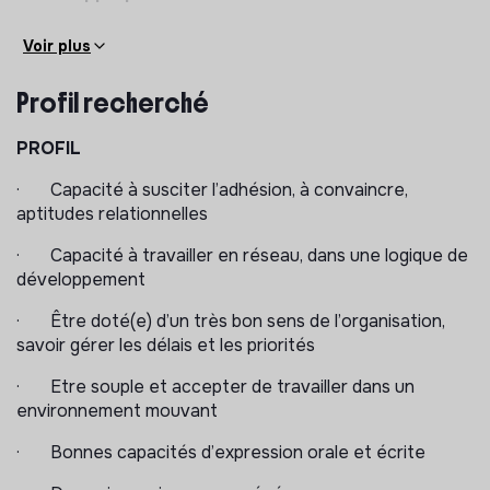
o Accompagner les structures dans la définition des
Voir plus
missions à confier aux volontaires
Profil recherché
o Apporter un soutien opérationnel en fonction des
besoins (mobilisation/recrutement des volontaires,
accompagnement au tutorat en cas de difficultés), et
PROFIL
ce, dans une démarche d’autonomisation des
· Capacité à susciter l’adhésion, à convaincre,
structures
aptitudes relationnelles
o Déployer l’offre « d’intermédiation » du SC2S pour
· Capacité à travailler en réseau, dans une logique de
les structures non agréées par l’Agence du Service
développement
Civique qui le souhaitent
· Être doté(e) d’un très bon sens de l’organisation,
o S’assurer que les tuteurs des jeunes suivent les
savoir gérer les délais et les priorités
formations officielles proposées par l’Agence du
Service Civique (FOA)
· Etre souple et accepter de travailler dans un
environnement mouvant
·
S’assurer que les jeunes labellisés SC2S du
territoire bénéficient du matériel et du socle
· Bonnes capacités d’expression orale et écrite
commun Service Civique Solidarité Seniors
(modules
de préparation et d’accompagnement à la mission,