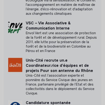
écologique via la sensibilisation, le conseil et
Labels et certifications
l'accompagnement en matière de maîtrise de
l’énergie, d’éco-rénovation et d'adaptation
Cette structure n'a pas souhaité nous
aux changements climatiques
communiquer les labels ou certifications qu'elle a
pu obtenir.
VSC – Vie Associative &
Communication Interne
Envol Vert est une association de protection
de la forêt et de développement rural. Depuis
2011, elle lutte pour la préservation de la
Documents
forêt et de la biodiversité en Colombie au
Pérou et en France
N'a pas encore communiqué de documents de
Unis-Cité recrute un.e
transparence
Coordinateur.rice d’équipes et de
projets Pour son antenne du Rhône
Unis-Cité est l’association experte et
pionnière du Service Civique des jeunes en
France, partenaire privilégié de l’Etat et des
collectivités dans le déploiement du Service
Civique.
Candidature spontanée