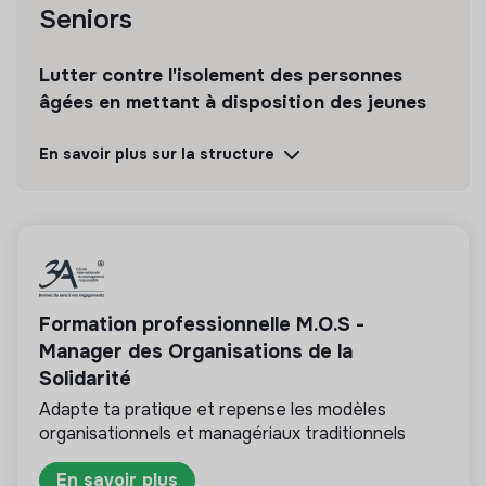
Seniors
spécificités du territoire et de l’état d’avancement du
· Voiture de fonction
déploiement du SC2S.
· Prise de poste : 18/05/2026
Lutter contre l'isolement des personnes
âgées en mettant à disposition des jeunes
· Merci d’envoyer votre CV et lettre de motivation
en Service Civique dans les
En savoir plus sur la structure
structures/associations concernées.
Découvrir
Suivre
💡
Structure de l’ESS
Formation professionnelle M.O.S -
Cette structure repose sur un principe de
Manager des Organisations de la
solidarité et d’utilité sociale : son mode de
Solidarité
gestion est démocratique et participatif, et sa
lucrativité est limitée. Il s’agit d’une association,
Adapte ta pratique et repense les modèles
coopérative, fondation, mutuelle ou entreprise
organisationnels et managériaux traditionnels
ESUS.
En savoir plus