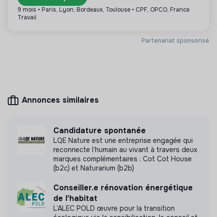
9 mois • Paris, Lyon, Bordeaux, Toulouse • CPF, OPCO, France
Travail
Plus d'informations
Partenariat sponsorisé
Site internet
Association
Entre 50 et 250 salariés
Personnes âgées
Annonces similaires
Mesure d'impact
Candidature spontanée
Nous avons réalisé une mesure d’impact en
LQE Nature est une entreprise engagée qui
interne.
reconnecte l’humain au vivant à travers deux
marques complémentaires : Cot Cot House
Découvrir l'étude d'impact
(b2c) et Naturarium (b2b)
Conseiller.e rénovation énergétique
de l'habitat
L’ALEC POLD œuvre pour la transition