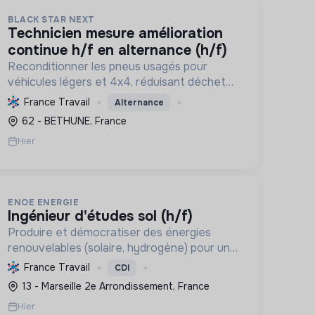
BLACK STAR NEXT
technicien mesure amélioration
continue h/f en alternance (h/f)
Reconditionner les pneus usagés pour
véhicules légers et 4x4, réduisant déchets
et émissions, en promouvant l'économie
France Travail
Alternance
circulaire et la souveraineté industrielle
62 - BETHUNE, France
française, tout en créant des emplois ...
Hier
ENOE ENERGIE
ingénieur d'études sol (h/f)
Produire et démocratiser des énergies
renouvelables (solaire, hydrogène) pour une
transition écologique durable, en innovant
France Travail
CDI
et en valorisant les territoires.
13 - Marseille 2e Arrondissement, France
Hier