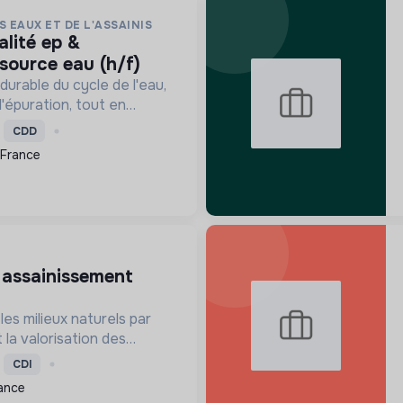
S EAUX ET DE L'ASSAINIS
source eau (h/f)
durable du cycle de l'eau,
l'épuration, tout en
sources et la
CDD
 s'adaptant au
 France
ique pour le bien-être
les milieux naturels par
 la valorisation des
 à la transition
CDI
onomie circulaire et la
ance