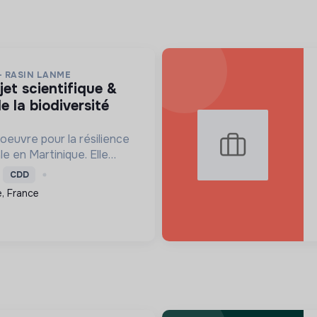
- RASIN LANME
e la biodiversité
oeuvre pour la résilience
le en Martinique. Elle
re les écosystèmes
CDD
ensibilise le public et
, France
ns pour un aven...