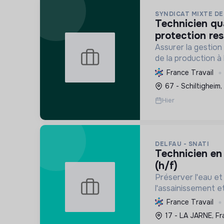
SYNDICAT MIXTE DE
technicien qualité ep &
protection res
Assurer la gestion 
de la production à 
protégeant les res
France Travail
biodiversité, et en
67 - Schiltigheim,
changement climat
Hier
des usag...
DELFAU - SNATI
technicien en assainissement
(h/f)
Préserver l'eau et 
l'assainissement et
déchets. Contribuer
France Travail
écologique via l'éc
17 - LA JARNE, Fr
décarbonation.