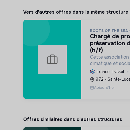
Vers d'autres offres dans la même structure
ROOTS OF THE SEA 
chargé de projet scientifique &
préservation d
(h/f)
Cette association 
climatique et socia
protège et restau
France Travail
marins et côtiers, s
972 - Sainte-Luce
mobilise les citoye
Aujourd'hui
Offres similaires dans d'autres structures