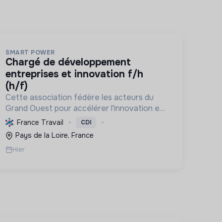
SMART POWER
chargé de développement
entreprises et innovation f/h
(h/f)
Cette association fédère les acteurs du
Grand Ouest pour accélérer l'innovation en
énergie, électronique et décarbonation,
France Travail
CDI
favorisant une transition écologique et le
Pays de la Loire, France
développement économique régional.
Hier