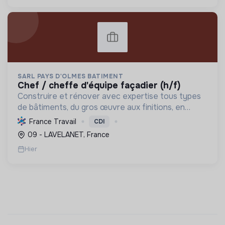
SARL PAYS D'OLMES BATIMENT
chef / cheffe d'équipe façadier (h/f)
Construire et rénover avec expertise tous types
de bâtiments, du gros œuvre aux finitions, en
valorisant l'inclusion sociale et la formation
France Travail
CDI
continue. Label RGE.
09 - LAVELANET, France
Hier