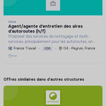
INVA
agent/agente d'entretien des aires
d'autoroutes (h/f)
Proposer des services de nettoyage et multi-
services, principalement pour les autoroutes, en
France. Favoriser l'inclusion sociale et
France Travail
04 - Peyruis, France
CDD
professionnelle, et contribuer à la préservation de
Hier
l'environnemen...
Offres similaires dans d'autres structures