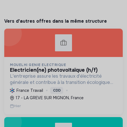
Vers d'autres offres dans la même structure
MOUELHI GENIE ELECTRIQUE
electricien(ne) photovoltaïque (h/f)
L'entreprise assure les travaux d'électricité
générale et contribue à la transition écologique
par l'installation de systèmes photovoltaïques,
France Travail
CDD
favorisant ainsi une énergie plus durable.
17 - LA GREVE SUR MIGNON, France
Hier