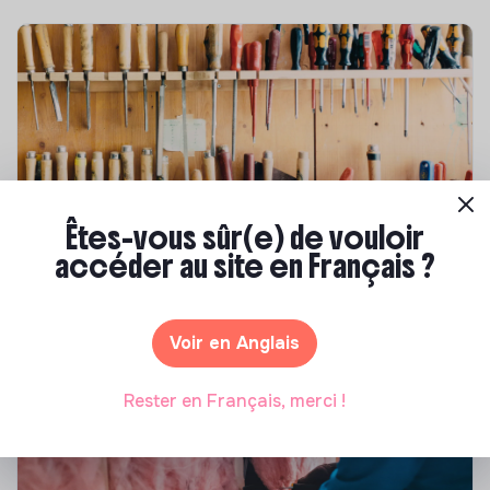
Êtes-vous sûr(e) de vouloir
Compétences & formations
accéder au site en Français ?
Comment se former à la transition écologique
?
Voir en Anglais
Marianne Roussel
•
09 janvier 2024
Rester en Français, merci !