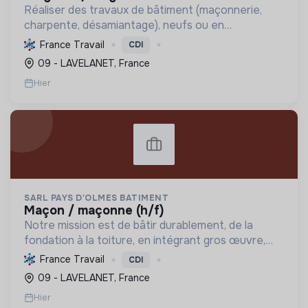
Réaliser des travaux de bâtiment (maçonnerie,
charpente, désamiantage), neufs ou en
rénovation, garantissant qualité, durabilité et
France Travail
CDI
efficacité énergétique. Formation continue et
09 - LAVELANET, France
Label RGE.
Hier
SARL PAYS D'OLMES BATIMENT
maçon / maçonne (h/f)
Notre mission est de bâtir durablement, de la
fondation à la toiture, en intégrant gros œuvre,
rénovation et désamiantage. Nous formons des
France Travail
CDI
talents et valorisons l'insertion, avec le Label RGE.
09 - LAVELANET, France
Hier