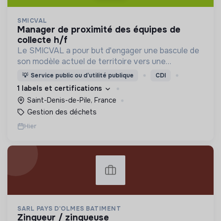
SMICVAL
manager de proximité des équipes de
collecte h/f
Le SMICVAL a pour but d'engager une bascule de
son modèle actuel de territoire vers une
dynamique positive Zero Waste.
💡
Service public ou d’utilité publique
CDI
1 labels et certifications
Saint-Denis-de-Pile, France
Gestion des déchets
Hier
SARL PAYS D'OLMES BATIMENT
zingueur / zingueuse