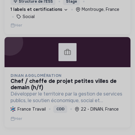
💡
Structure de l’ESS
Stage
d’engagement innovants et adaptés à tous.
1 labels et certifications
Montrouge, France
Social
Hier
DINAN AGGLOMÉRATION
chef / cheffe de projet petites villes de
demain (h/f)
Développer le territoire par la gestion de services
publics, le soutien économique, social et
écologique, et la revitalisation des villes pour une
France Travail
22 - DINAN, France
CDD
meilleure qualité de vie et un avenir durable.
Hier