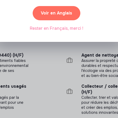
Voir en Anglais
Rester en Français, merci !
0440) (H/F)
Agent de nettoy
timents fiables
Assurer la propreté
t environnemental
durables et respectu
re de ses
l'écologie via des p
et au bien-être soci
ements usagés
Collecteur / col
(H/F)
agés par la
Collecter, trier et va
novant pour une
pour réduire les déch
'emplois
et créer des emplois
solutions innovantes