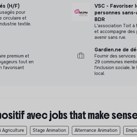
gés (H/F)
VSC - Favoriser le
es usagés pour
personnes sans-a
 circulaire et
BDR
ndustrie textile.
L'association Toit à
et accompagne des p
avenir sans rue.
Gardien.ne de dé
aire premium et
Fournir des services
voyageurs tout en
29 communes membres
n favorisant
l'inclusion sociale, 
local.
positif avec jobs that make sens
 Agriculture
Stage Animation
Alternance Animation
Emplo