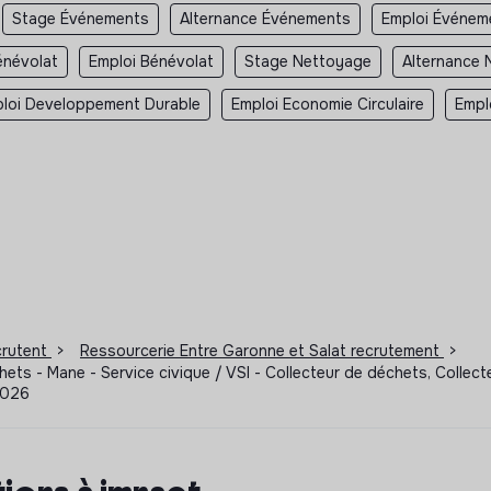
Stage Événements
Alternance Événements
Emploi Événem
énévolat
Emploi Bénévolat
Stage Nettoyage
Alternance 
loi Developpement Durable
Emploi Economie Circulaire
Empl
ecrutent
>
Ressourcerie Entre Garonne et Salat recrutement
>
échets - Mane - Service civique / VSI - Collecteur de déchets, Colle
/2026