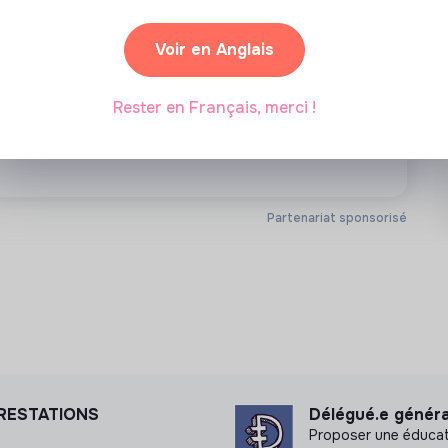
tique de l'action humanitaire
formance ;
Voir en Anglais
voir et piloter la stratégie
ions pour améliorer durablement la qualité
ionnement et les opérations
Rester en Français, merci !
la croissance de l’entreprise et de ta
yon • En initial ou en alternance
Partenariat sponsorisé
PRESTATIONS
Délégué.e général
Proposer une éducati