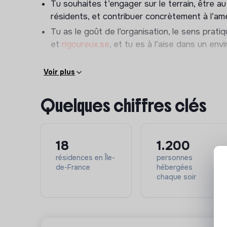
Tu souhaites t’engager sur le terrain, être a
Management des équipes :
résidents, et contribuer concrètement à l’amél
Encadrer et accompagner les équipes terrain
Tu as le goût de l’organisation, le sens prati
des résidences ;
et
rigoureux.se
, et tu es à l’aise dans un en
Organiser et suivre leurs missions au quotidien
d’activité ;
Voir plus
Contribuer au recrutement des équipes et à l
Quelques chiffres clés
Conformité des opérations :
Réaliser des audits réguliers sur les sites po
sécurité et le respect des procédures ;
18
1.200
Coordonner les interventions des prestatair
résidences en Île-
personnes
de-France
hébergées
problématiques techniques et garantir la bo
chaque soir
Amélioration continue :
Identifier les axes d’amélioration dans l’orga
équipements ;