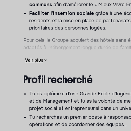
communs
afin d’améliorer le « Mieux Vivre E
Faciliter l’insertion sociale
grâce à une éco
résidents et la mise en place de partenaria
prioritaires des personnes logées.
Pour cela, le Groupe acquiert des hôtels sans é
adaptés à l’hébergement longue durée de famill
résidences sociales.
Voir plus
Ta mission
Profil recherché
En tant que
Responsable Opérationnel
, tu p
assureras le bon fonctionnement des résidences
Tu es diplômé.e d’une Grande Ecole d’Ingén
garant.e de la qualité des hébergements, de la 
et de Management et tu as la volonté de me
performance opérationnelle des sites. Comme tu 
projet social et entrepreneurial dans un univ
terrain,
avec un fort niveau de responsabilité.
Tu recherches un premier poste à responsabi
Tes missions principales seront les suivantes :
opérations et de coordonner des équipes ;