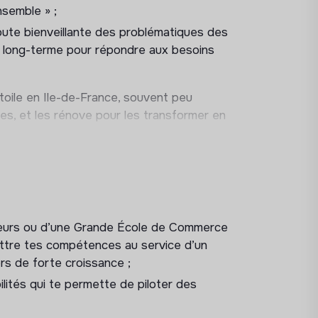
nsemble » ;
ute bienveillante des problématiques des
ts long-terme pour répondre aux besoins
toile en Ile-de-France, souvent peu
es, et les rénove pour les transformer en
iloteras une partie des équipes terrain et
 dont tu auras la charge. Tu seras
ieurs ou d’une Grande École de Commerce
sécurité des résidents et de la
ttre tes compétences au service d’un
l’auras compris, c’est un vrai
poste
ers de forte croissance ;
lités qui te permette de piloter des