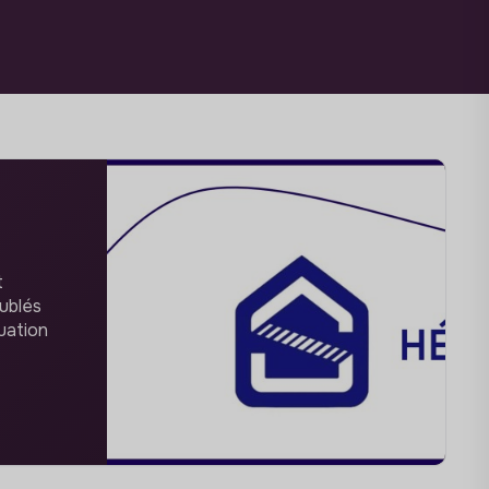
t
ublés
tuation