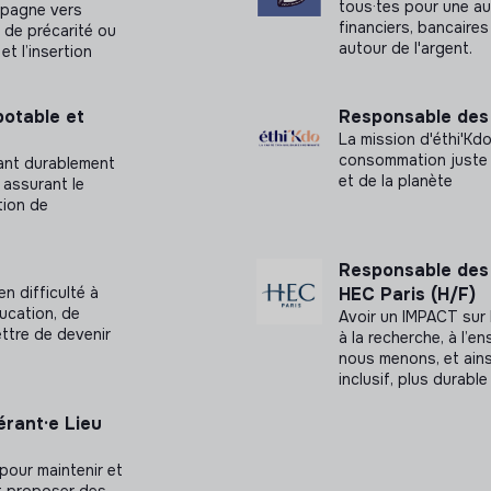
tous·tes pour une a
mpagne vers
financiers, bancaires
 de précarité ou
autour de l'argent.
et l’insertion
potable et
Responsable des 
La mission d'éthi'Kd
consommation juste 
ant durablement
et de la planète
n assurant le
tion de
Responsable des 
en difficulté à
HEC Paris (H/F)
ucation, de
Avoir un IMPACT sur 
ettre de devenir
à la recherche, à l’
nous menons, et ains
inclusif, plus durabl
rant·e Lieu
 pour maintenir et