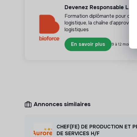
Devenez Responsable Logis
Développer et suivre des indicateurs de per
Formation diplômante pour conce
Porter des projets d’optimisation des opérat
logistique, la chaîne d’approvis
de service et le quotidien des résidents.
logistiques
…
Ces missions seront élargies en fonction de 
En savoir plus
propre progression !
9 à 12 mois • L
Annonces similaires
CHEF(FE) DE PRODUCTION ET 
DE SERVICES H/F