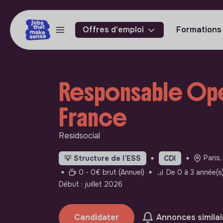
Offres d'emploi
Formations
Responsable Opér
France
Residsocial
Paris,
💡
Structure de l’ESS
CDI
0 - 0€ brut (Annuel)
De 0 à 3 année(s)
Début : juillet 2026
Candidater
Annonces similai