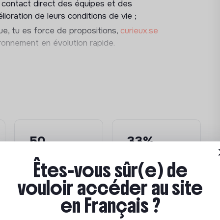
u contact direct des équipes et des
ioration de leurs conditions de vie ;
 pour garantir un fonctionnement efficace
que, tu es force de propositions,
curieux.se
vironnement en évolution rapide.
, assurer la planification et la continuité
eur formation.
ur vérifier la qualité des hébergements, la
50
33%
es externes pour résoudre les
espaces
de sorties
Êtes-vous sûr(e) de
communs créés
positives
nne tenue des résidences.
vouloir accéder au site
en Français ?
nisation des sites, les procédures ou les