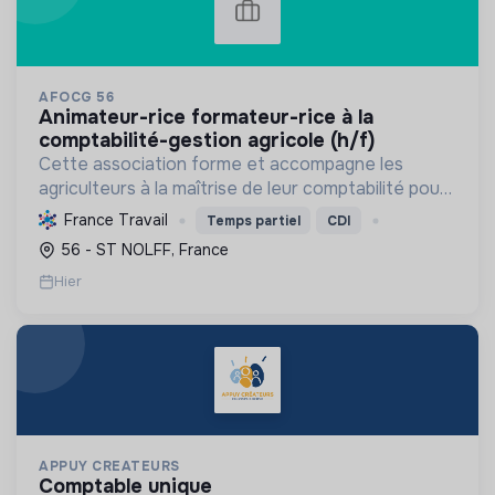
AFOCG 56
animateur-rice formateur-rice à la
comptabilité-gestion agricole (h/f)
Cette association forme et accompagne les
agriculteurs à la maîtrise de leur comptabilité pour
une gestion autonome et durable de leur
France Travail
Temps partiel
CDI
exploitation, favorisant l'échange et la transition
56 - ST NOLFF, France
agroécologiqu...
Hier
APPUY CREATEURS
comptable unique