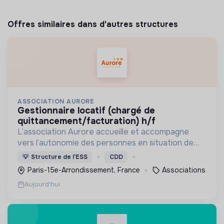
Offres similaires dans d'autres structures
ASSOCIATION AURORE
gestionnaire locatif (chargé de
quittancement/facturation) h/f
L’association Aurore accueille et accompagne
vers l’autonomie des personnes en situation de
précarité ou d’exclusion via l’hébergement, les
💡
Structure de l’ESS
CDD
soins et l’insertion sociale et professionnelle.
Paris-15e-Arrondissement, France
Associations
Aujourd'hui