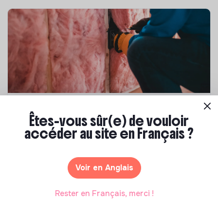
Compétences & formations
Êtes-vous sûr(e) de vouloir
Top 8 des formations en rénovation
accéder au site en Français ?
énergétique des bâtiments
Marianne Roussel
•
21 janvier 2025
Voir en Anglais
Rester en Français, merci !