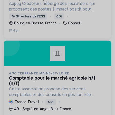
Appuy Createurs héberge des recruteurs qui
proposent des postes à impact positif pour
différentes structures.
💡
Structure de l’ESS
CDI
Bourg-en-Bresse, France
Conseil
Hier
AGC CERFRANCE MAINE-ET-LOIRE
comptable pour le marché agricole h/f
(h/f)
Cette association propose des services
comptables et des conseils en gestion. Elle
s'engage activement dans la transition écologique
France Travail
CDI
et sociale en accompagnant les professionnels
49 - Segré-en-Anjou Bleu, France
vers des pratiques du...