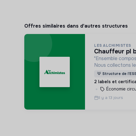
Offres similaires dans d'autres structures
LES ALCHIMISTES
chauffeur pl
"Ensemble composte
Nous collectons le
des professionnel
💡
Structure de l’ES
valorisons en com
2 labels et certifi
Économie circu
Il y a 13 jours