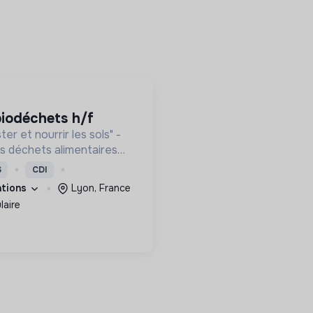
 biodéchets h/f
r et nourrir les sols" -
s déchets alimentaires
s et des ménages et les
S
CDI
post
cations
Lyon, France
laire