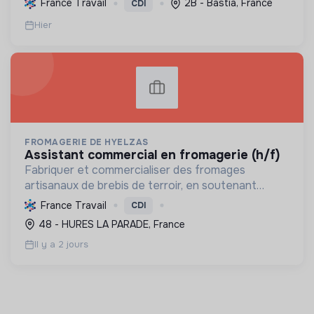
France Travail
2B - Bastia, France
CDI
matériel. Labellisée RGE.
Hier
FROMAGERIE DE HYELZAS
assistant commercial en fromagerie (h/f)
Fabriquer et commercialiser des fromages
artisanaux de brebis de terroir, en soutenant
l'agriculture locale et biologique, et en promouvant
France Travail
CDI
un modèle économique et social équitable.
48 - HURES LA PARADE, France
Il y a 2 jours