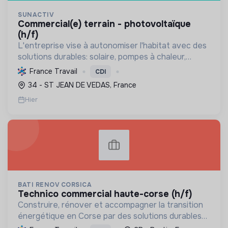
SUNACTIV
commercial(e) terrain - photovoltaïque
(h/f)
L'entreprise vise à autonomiser l'habitat avec des
solutions durables: solaire, pompes à chaleur,
isolation, etc. Elle aide à réduire l'empreinte
France Travail
CDI
carbone et les factures énergétiques. Elle détient
34 - ST JEAN DE VEDAS, France
le ...
Hier
BATI RENOV CORSICA
technico commercial haute-corse (h/f)
Construire, rénover et accompagner la transition
énergétique en Corse par des solutions durables
(solaire, isolation, chauffage, etc.) et la location de