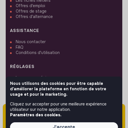
Les fiches métiers
Offres d'emploi
Offres de stage
Offres d'alternance
ASSISTANCE
Nous contacter
FAQ
Conditions d'utilisation
RÉGLAGES
Langues ou régions
Plan du site
Nous utilisons des cookies pour être capable
Paramètres des cookies
d'améliorer la plateforme en fonction de votre
usage et pour le marketing.
Cliquez sur accepter pour une meilleure expérience
utilisateur sur notre application.
Attention cette annonce a été publiée il y a
Paramètres des cookies.
plus de 60 jours (le 14/04/2026) et est sans
SUIVEZ-NOUS
doute expirée ou non mise à jour.
J'accepte