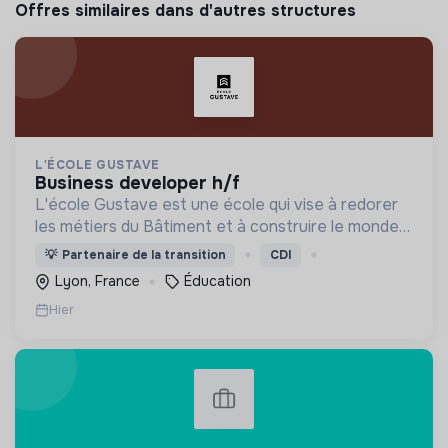
Offres similaires dans d'autres structures
L'ÉCOLE GUSTAVE
business developer h/f
L'école Gustave est une école qui vise à redorer
les métiers du Bâtiment et à construire le monde
de demain. Notre ESS recrute ses apprenants en
💡
Partenaire de la transition
CDI
fonction de leur motivation et non de leur diplôme.
Lyon, France
Éducation
Hier