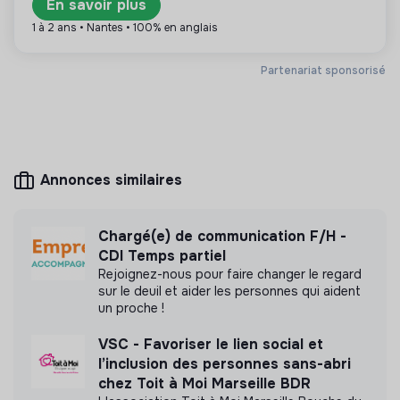
En savoir plus
Plus d'informations
1 à 2 ans • Nantes • 100% en anglais
Site internet
Entreprise
Marketing /
Partenariat sponsorisé
< 15 personnes
Communication
Mesure d'impact
Annonces similaires
QUEZACO n'a pas encore transmis de mesure
Chargé(e) de communication F/H -
d'impact
CDI Temps partiel
Rejoignez-nous pour faire changer le regard
sur le deuil et aider les personnes qui aident
un proche !
Labels et certifications
VSC - Favoriser le lien social et
l’inclusion des personnes sans-abri
Cette structure n'a pas souhaité nous
chez Toit à Moi Marseille BDR
communiquer les labels ou certifications qu'elle a