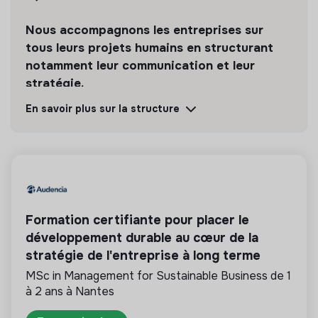
Nous accompagnons les entreprises sur
tous leurs projets humains en structurant
notamment leur communication et leur
stratégie.
En savoir plus sur la structure
Découvrir
Suivre
💡
Partenaire de la transition
La mission de cette structure est d’aider les
entreprises ou les citoyens à améliorer leur
Formation certifiante pour placer le
impact environnemental et social. Par exemple le
développement durable au cœur de la
conseil en RSE, la formation, la sensibilisation aux
stratégie de l'entreprise à long terme
enjeux de la transition, les médias,…
MSc in Management for Sustainable Business de 1
à 2 ans à Nantes