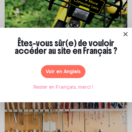
Êtes-vous sûr(e) de vouloir
accéder au site en Français ?
S'inspirer
Les 25 meilleures formations RSE en 2026
Voir en Anglais
Marianne Roussel
•
17 juillet 2026
Rester en Français, merci !