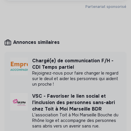
Plus d'informations
Partenariat sponsorisé
Site internet
Entreprise
Marketing /
< 15 personnes
Communication
Annonces similaires
Mesure d'impact
Chargé(e) de communication F/H -
CDI Temps partiel
QUEZACO n'a pas encore transmis de mesure
Rejoignez-nous pour faire changer le regard
d'impact
sur le deuil et aider les personnes qui aident
un proche !
VSC - Favoriser le lien social et
l’inclusion des personnes sans-abri
Labels et certifications
chez Toit à Moi Marseille BDR
L'association Toit à Moi Marseille Bouche du
Cette structure n'a pas souhaité nous
Rhône loge et accompagne des personnes
communiquer les labels ou certifications qu'elle a
sans abris vers un avenir sans rue.