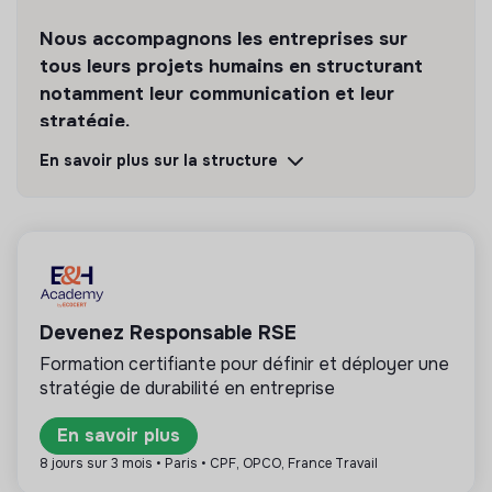
Nous accompagnons les entreprises sur
tous leurs projets humains en structurant
notamment leur communication et leur
stratégie.
En savoir plus sur la structure
Découvrir
Suivre
💡
Partenaire de la transition
La mission de cette structure est d’aider les
entreprises ou les citoyens à améliorer leur
Devenez Responsable RSE
impact environnemental et social. Par exemple le
Formation certifiante pour définir et déployer une
conseil en RSE, la formation, la sensibilisation aux
stratégie de durabilité en entreprise
enjeux de la transition, les médias,…
En savoir plus
8 jours sur 3 mois • Paris • CPF, OPCO, France Travail