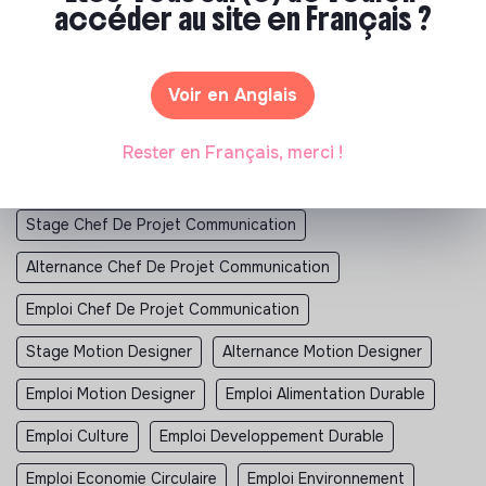
accéder au site en Français ?
Stage Illustration
Alternance Illustration
Emploi Illustration
Stage Directeur Communication
Voir en Anglais
Alternance Directeur Communication
Emploi Directeur Communication
Stage Motion Design
Rester en Français, merci !
Alternance Motion Design
Emploi Motion Design
Stage Chef De Projet Communication
Alternance Chef De Projet Communication
Emploi Chef De Projet Communication
Stage Motion Designer
Alternance Motion Designer
Emploi Motion Designer
Emploi Alimentation Durable
Emploi Culture
Emploi Developpement Durable
Emploi Economie Circulaire
Emploi Environnement